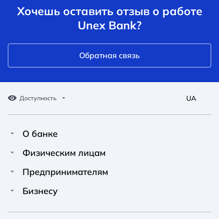
Хочешь оставить отзыв о работе
Unex Bank?
Обратная связь
UA
Доступность
О банке
Про Unex Bank
A A
A A
Физическим лицам
A A
Контакты
Кредиты
Предпринимателям
Обычный
Средний
Большой
Пресс-центр
Карты
Финансирование
Бизнесу
Вакансии
A A
Депозиты
Депозиты
A A
Финансирование
A A
Новости