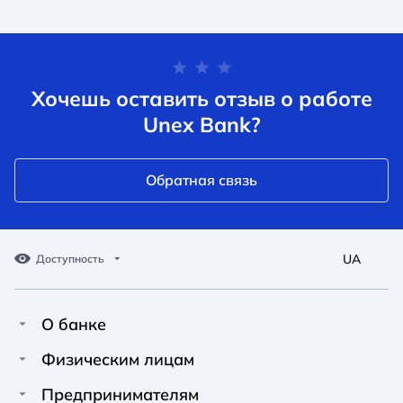
Хочешь оставить отзыв о работе
Unex Bank?
Обратная связь
UA
Доступность
О банке
Про Unex Bank
A A
A A
Физическим лицам
A A
Контакты
Кредиты
Предпринимателям
Обычный
Средний
Большой