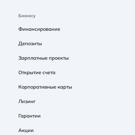
Бизнесу
A A
A A
A A
Финансирование
Обычный
Средний
Большой
Депозиты
A A
A A
A A
Зарплатные проекты
Обычный
Средний
Большой
Открытие счета
Корпоративные карты
Обычная
Черно-Белая
Протанопия
Лизинг
Гарантии
Акции