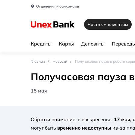
Отделения и банкоматы
Частным клиентам
Кредиты
Карты
Депозиты
Переводы
Главная
Новости
Получасовая пауза в работе серв
Получасовая пауза в
15 мая
Обртати внимание: в воскресенье,
17 мая, 
могут быть
временно недоступны
из-за пл