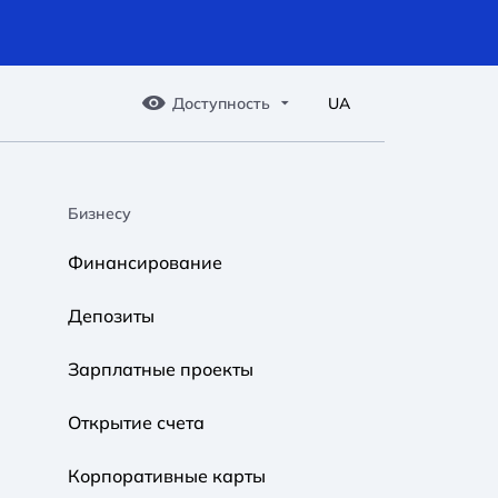
Доступность
UA
Бизнесу
A A
A A
A A
Финансирование
Обычный
Средний
Большой
Депозиты
A A
A A
A A
Зарплатные проекты
Обычный
Средний
Большой
Открытие счета
Корпоративные карты