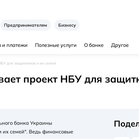
Предпринимателям
Бизнесу
 и платежи
Полезные услуги
О банке
Другое
НБУ для защитников и их семей
ает проект НБУ для защитн
Подел
ьного банка Украины
и их семей". Ведь финансовые