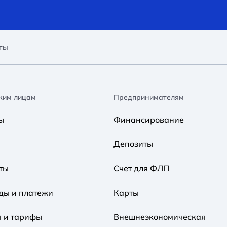
ты
ким лицам
Предпринимателям
ы
Финансирование
Депозиты
ты
Счет для ФЛП
ды и платежи
Карты
я и тарифы
Внешнеэкономическая