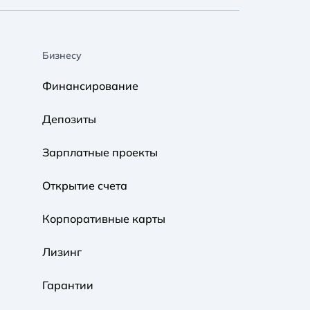
Бизнесу
A A
A A
A A
Финансирование
Обычный
Средний
Большой
Депозиты
A A
A A
A A
Зарплатные проекты
Обычный
Средний
Большой
Открытие счета
Корпоративные карты
Обычная
Черно-Белая
Протанопия
Лизинг
Гарантии