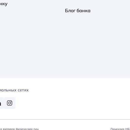
нку
Блог банка
иальных сетях
я вкладов физических лиц
Лицензия НБУ