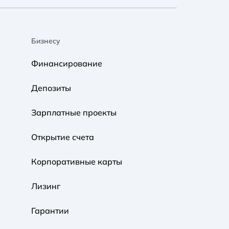
Бизнесу
A A
A A
A A
Финансирование
Обычный
Средний
Большой
Депозиты
A A
A A
A A
Зарплатные проекты
Обычный
Средний
Большой
Открытие счета
Корпоративные карты
Обычная
Черно-Белая
Протанопия
Лизинг
Гарантии