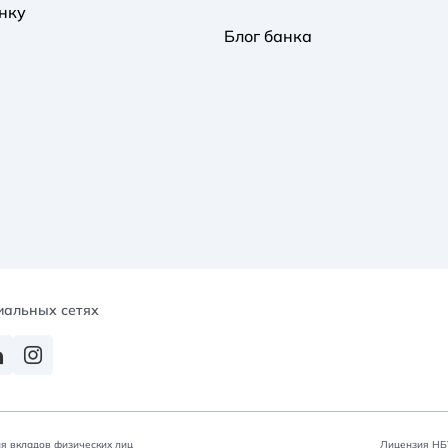
нку
Блог банка
иальных сетях
я вкладов физических лиц
Лицензия НБУ