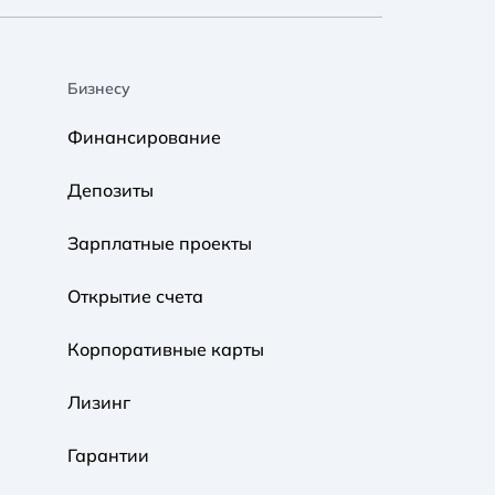
Бизнесу
A A
A A
A A
Финансирование
Обычный
Средний
Большой
Депозиты
A A
A A
A A
Зарплатные проекты
Обычный
Средний
Большой
Открытие счета
Корпоративные карты
Обычная
Черно-Белая
Протанопия
Лизинг
Гарантии