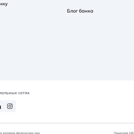
нку
Блог банка
иальных сетях
я вкладов физических лиц
Лицензия НБУ