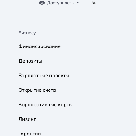
Доступность
UA
Бизнесу
A A
A A
A A
Финансирование
Обычный
Средний
Большой
Депозиты
A A
A A
A A
Зарплатные проекты
Обычный
Средний
Большой
Открытие счета
Корпоративные карты
Обычная
Черно-Белая
Протанопия
Лизинг
Гарантии