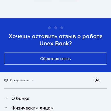
Хочешь оставить отзыв о работе
Unex Bank?
Обратная связь
UA
Доступность
О банке
Про Unex Bank
A A
A A
Физическим лицам
A A