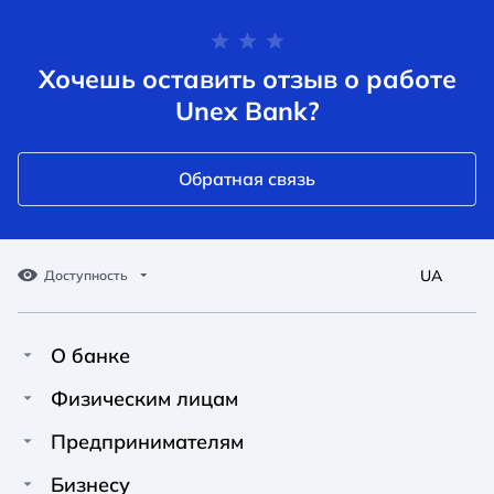
Хочешь оставить отзыв о работе
Unex Bank?
Обратная связь
UA
Доступность
О банке
Про Unex Bank
A A
A A
Физическим лицам
A A
Контакты
Кредиты
Предпринимателям
Обычный
Средний
Большой
Пресс-центр
Карты
Финансирование
Бизнесу