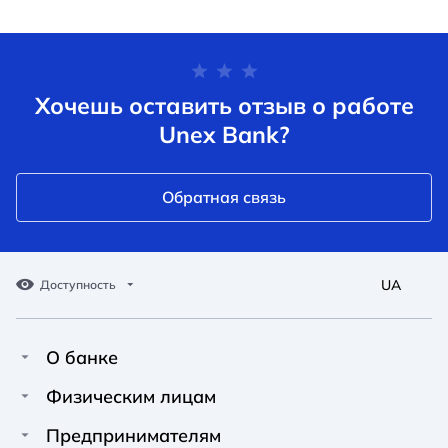
Хочешь оставить отзыв о работе
Unex Bank?
Обратная связь
UA
Доступность
О банке
Про Unex Bank
A A
A A
Физическим лицам
A A
Контакты
Кредиты
Предпринимателям
Обычный
Средний
Большой