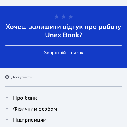
Хочеш залишити відгук про роботу
Unex Bank?
Зворотній звʼязок
Доступність
Про банк
Про Unex Bank
A A
A A
Фізичним особам
A A
Контакти
Кредити
Підприємцям
Звичайний
Середній
Великий
Прес-центр