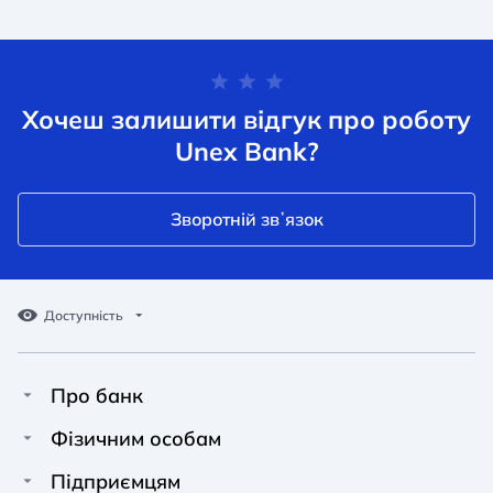
Хочеш залишити відгук про роботу
Unex Bank?
Зворотній звʼязок
Доступність
Про банк
Про Unex Bank
A A
A A
Фізичним особам
A A
Контакти
Кредити
Підприємцям
Звичайний
Середній
Великий