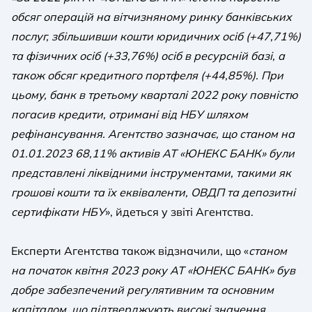
обсяг операцій на вітчизняному ринку банківських
послуг, збільшивши кошти юридичних осіб (+47,71%)
та фізичних осіб (+33,76%) осіб в ресурсній базі, а
також обсяг кредитного портфеля (+44,85%). При
цьому, банк в третьому кварталі 2022 року повністю
погасив кредити, отримані від НБУ шляхом
рефінансування. Агентство зазначає, що станом на
01.01.2023 68,11% активів АТ «ЮНЕКС БАНК» були
представлені ліквідними інструментами, такими як
грошові кошти та їх еквіваленти, ОВДП та депозитні
сертифікати НБУ
», йдеться у звіті Агентства.
Експерти Агентства також відзначили, що «
станом
на початок квітня 2023 року АТ «ЮНЕКС БАНК» був
добре забезпечений регулятивним та основним
капіталом, що підтверджують високі значення