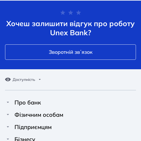
Хочеш залишити відгук про роботу
Unex Bank?
Зворотній звʼязок
Доступність
Про банк
Про Unex Bank
A A
A A
Фізичним особам
A A
Контакти
Кредити
Підприємцям
Звичайний
Середній
Великий
Прес-центр
Картки
Фінансування
Бізнесу