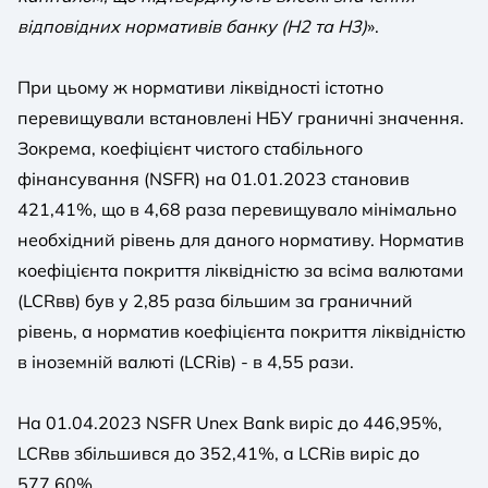
відповідних нормативів банку (Н2 та Н3)
».
При цьому ж нормативи ліквідності істотно
перевищували встановлені НБУ граничні значення.
Зокрема, коефіцієнт чистого стабільного
фінансування (NSFR) на 01.01.2023 становив
421,41%, що в 4,68 раза перевищувало мінімально
необхідний рівень для даного нормативу. Норматив
коефіцієнта покриття ліквідністю за всіма валютами
(LCRвв) був у 2,85 раза більшим за граничний
рівень, а норматив коефіцієнта покриття ліквідністю
в іноземній валюті (LCRів) - в 4,55 рази.
На 01.04.2023 NSFR Unex Bank виріс до 446,95%,
LCRвв збільшився до 352,41%, а LCRів виріс до
577,60%.