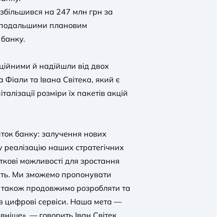
 збільшився на 247 млн грн за
з подальшими плановим
 банку.
ційними й надійшли від двох
Фіали та Івана Світека, який є
алізації розміри їх пакетів акцій
иток банку: залучення нових
у реалізацію наших стратегічних
ткові можливості для зростання
сть. Ми зможемо пропонувати
, а також продовжимо розробляти та
в цифрові сервіси. Наша мета —
ніше», — говорить Іван Світек.