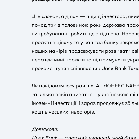
«Не словом, а ділом — підхід інвестора, яки
понад три з половиною роки держава прох
випробування і робить це з гідністю. Наро
проєкти в цілому та у капітал банку зокрем
наших намірів продовжувати розвивати свій
перспективні проєкти та підтримувати укра
прокоментував співвласник Unex Bank Том
Як повідомлялося раніше, АТ «ЮНЕКС БАНК
за кілька років приватною українською фі
іноземні інвестиції, і зараз продовжує збіл
коштів чеських інвесторів.
Довідково:
Unex Bank — сучасний європейський банк, щ