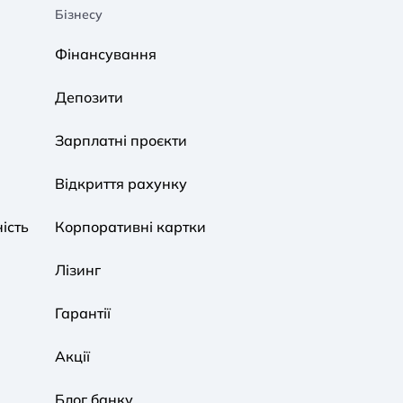
Бізнесу
A A
A A
A A
Фінансування
Звичайний
Середній
Великий
Депозити
A A
A A
A A
Зарплатні проєкти
Звичайний
Середній
Великий
Відкриття рахунку
ість
Корпоративні картки
Звичайна
Чорно-Біла
Протанопія
Лізинг
Гарантії
Акції
Блог банку