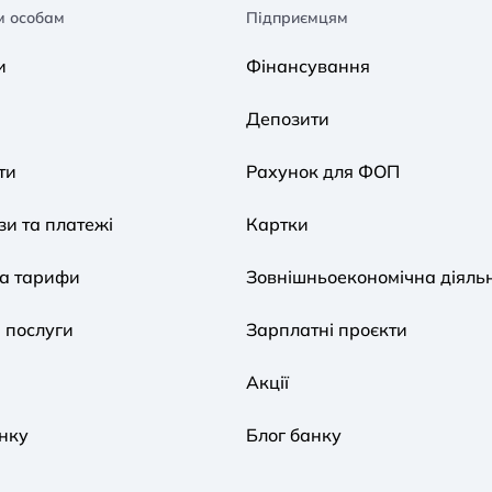
м особам
Підприємцям
и
Фінансування
Депозити
ти
Рахунок для ФОП
и та платежі
Картки
та тарифи
Зовнішньоекономічна діяльн
 послуги
Зарплатні проєкти
Акції
нку
Блог банку