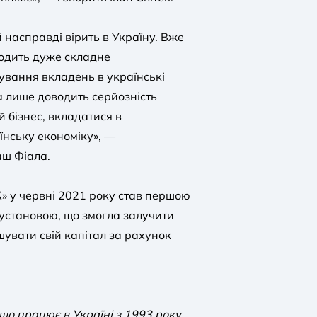
й насправді вірить в Україну. Вже
одить дуже складне
щування вкладень в українські
а лише доводить серйозність
 бізнес, вкладатися в
їнську економіку», —
аш Фіала.
» у червні 2021 року став першою
нустановою, що змогла залучити
ьшувати свій капітал за рахунок
о працює в Україні з 1993 року.