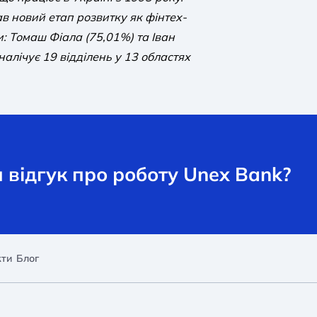
ав новий етап розвитку як фінтех-
и: Томаш Фіала (75,01%) та Іван
налічує 19 відділень у 13 областях
відгук про роботу Unex Bank?
кти
Блог