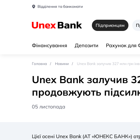
Відділення та банкомати
Підприємцям
П
Фінансування
Депозити
Рахунок для
Головна
Новини
Unex Bank залучив 327 млн грн інв
Unex Bank залучив 32
продовжують підсилю
05 листопада
Цієї осені Unex Bank (АТ «ЮНЕКС БАНК») от