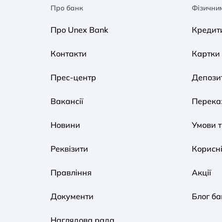
Про банк
Фізични
Про Unex Bank
Кредит
Контакти
Картки
Прес-центр
Депози
Вакансії
Переказ
Новини
Умови 
Реквізити
Корисні
Правління
Акції
Документи
Блог ба
Наглядова рада