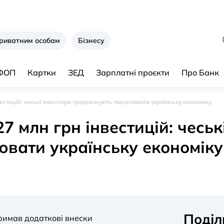
риватним особам
Бізнесу
 ФОП
Картки
ЗЕД
Зарплатні проєкти
Про Банк
естицій: чеські інвестори продовжують підсилювати українську економіку
7 млн грн інвестицій: чеськ
вати українську економіку
Поділ
римав додаткові внески