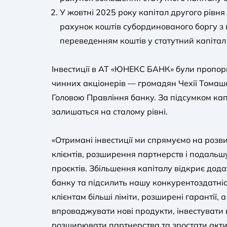
У жовтні 2025 року капітал другого рівня
рахунок коштів субординованого боргу 
переведенням коштів у статутний капітал
Інвестиції в АТ «ЮНЕКС БАНК» були пропор
чинних акціонерів — громадян Чехії Томаша 
Головою Правління банку. За підсумком капіт
залишаться на сталому рівні.
«Отримані інвестиції ми спрямуємо на розв
клієнтів, розширення партнерств і подальш
проєктів. Збільшення капіталу відкриє дода
банку та підсилить нашу конкурентоздатні
клієнтам більші ліміти, розширені гарантії
впроваджувати нові продукти, інвестувати 
розширювати партнерства та зростати актив