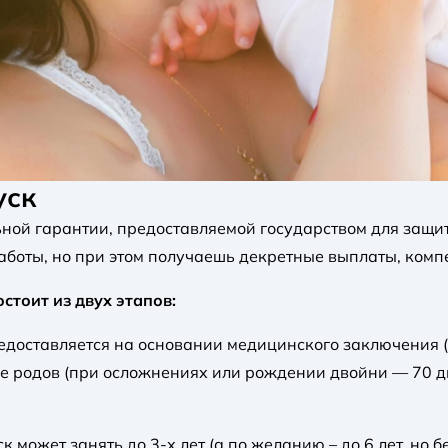
уск
ьной гарантии, предоставляемой государством для защит
аботы, но при этом получаешь декретные выплаты, ком
стоит из двух этапов:
редоставляется на основании медицинского заключения (
е родов (при осложнениях или рождении двойни — 70 дне
ск может занять до 3-х лет (а по желанию – до 6 лет, но