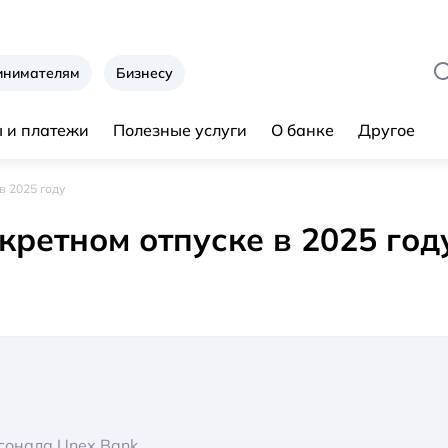
инимателям
Бизнесу
 и платежи
Полезные услуги
О банке
Другое
в 2025 году
кретном отпуске в 2025 год
сонала Unex Bank