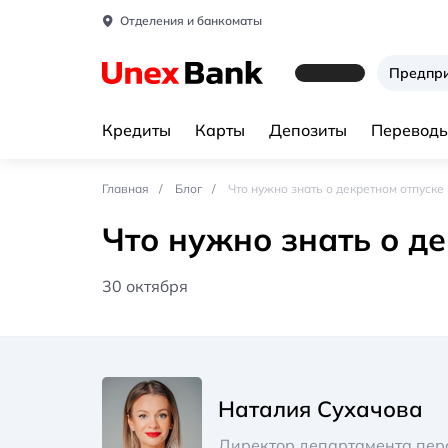
Отделения и банкоматы
Предпр
Кредиты
Карты
Депозиты
Переводы
Главная
Блог
Что нужно знать о декретном отпуске 
Что нужно знать о де
30 октября
Наталия Сухачова
Директор департамента пер