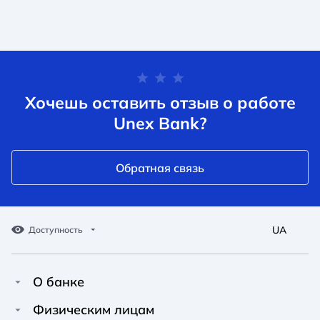
Хочешь оставить отзыв о работе
Unex Bank?
Обратная связь
UA
Доступность
О банке
Про Unex Bank
A A
A A
Физическим лицам
A A