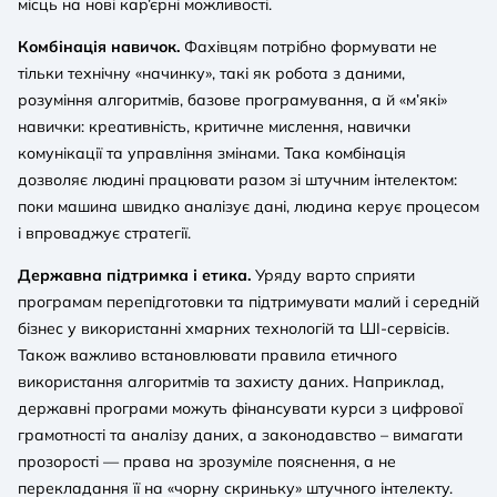
місць на нові кар’єрні можливості.
Комбінація навичок.
Фахівцям потрібно формувати не
тільки технічну «начинку», такі як робота з даними,
розуміння алгоритмів, базове програмування, а й «м’які»
навички: креативність, критичне мислення, навички
комунікації та управління змінами. Така комбінація
дозволяє людині працювати разом зі штучним інтелектом:
поки машина швидко аналізує дані, людина керує процесом
і впроваджує стратегії.
Державна підтримка і етика.
Уряду варто сприяти
програмам перепідготовки та підтримувати малий і середній
бізнес у використанні хмарних технологій та ШI-сервісів.
Також важливо встановлювати правила етичного
використання алгоритмів та захисту даних. Наприклад,
державні програми можуть фінансувати курси з цифрової
грамотності та аналізу даних, а законодавство – вимагати
прозорості — права на зрозуміле пояснення, а не
перекладання її на «чорну скриньку» штучного інтелекту.