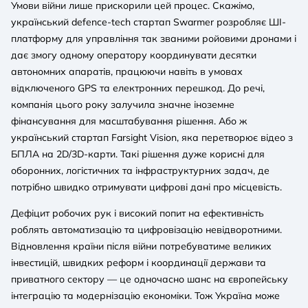
Умови війни лише прискорили цей процес. Скажімо,
український defence-tech стартап Swarmer розробляє ШI-
платформу для управління так званими ройовими дронами і
дає змогу одному оператору координувати десятки
автономних апаратів, працюючи навіть в умовах
відключеного GPS та електронних перешкод. До речі,
компанія цього року залучила значне іноземне
фінансування для масштабування рішення. Або ж
український стартап Farsight Vision, яка перетворює відео з
БПЛА на 2D/3D-карти. Такі рішення дуже корисні для
оборонних, логістичних та інфраструктурних задач, де
потрібно швидко отримувати цифрові дані про місцевість.
Дефіцит робочих рук і високий попит на ефективність
роблять автоматизацію та цифровізацію невідворотними.
Відновлення країни після війни потребуватиме великих
інвестицій, швидких реформ і координації держави та
приватного сектору — це одночасно шанс на європейську
інтеграцію та модернізацію економіки. Тож Україна може