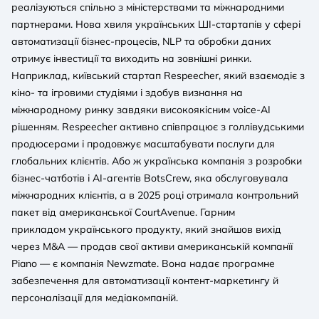
реалізуються спільно з міністерствами та міжнародними
партнерами. Нова хвиля українських ШІ-стартапів у сфері
автоматизації бізнес-процесів, NLP та обробки даних
отримує інвестиції та виходить на зовнішні ринки.
Наприклад, київський стартап Respeecher, який взаємодіє з
кіно- та ігровими студіями і здобув визнання на
міжнародному ринку завдяки високоякісним voice-AI
рішенням. Respeecher активно співпрацює з голлівудськими
продюсерами і продовжує масштабувати послуги для
глобальних клієнтів. Або ж українська компанія з розробки
бізнес-чатботів і AI-агентів BotsCrew, яка обслуговувала
міжнародних клієнтів, а в 2025 році отримала контрольний
пакет від американської CourtAvenue. Гарним
прикладом українського продукту, який знайшов вихід
через M&A — продав свої активи американській компанїї
Piano — є компанія Newzmate. Вона надає програмне
забезпечення для автоматизації контент-маркетингу й
персоналізації для медіакомпаній.