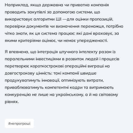
Наприклад, якщо державна чи приватна компанія
проводить закупівлі за допомогою системи, що
використовує алгоритми ШІ —для оцінки пропозицій,
перевірки документів чи визначення переможця, потрібно
чітко знати, як ця система працює: які дані враховує, за
якими критеріями оцінює, чи немає упередженості.
Я впевнена, що інтеграція штучного інтелекту разом із
паралельними інвестиціями в розвиток людей і процесів
перетворює короткострокові операційні виграші на
довгострокову цінність: такі компанії швидше
продукуватимуть інновації, оптимізують витрати,
приваблюватимуть компетентні кадри та витримають
конкуренцію не лише на українському, а й на світовому
рівнях.
#непрогроші