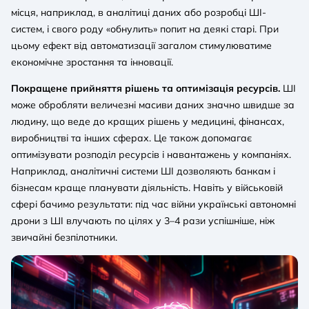
місця, наприклад, в аналітиці даних або розробці ШI-
систем, і свого роду «обнулить» попит на деякі старі. При
цьому ефект від автоматизації загалом стимулюватиме
економічне зростання та інновації.
Покращене прийняття рішень та оптимізація ресурсів.
ШІ
може обробляти величезні масиви даних значно швидше за
людину, що веде до кращих рішень у медицині, фінансах,
виробництві та інших сферах. Це також допомагає
оптимізувати розподіл ресурсів і навантажень у компаніях.
Наприклад, аналітичні системи ШI дозволяють банкам і
бізнесам краще планувати діяльність. Навіть у військовій
сфері бачимо результати: під час війни українські автономні
дрони з ШІ влучають по цілях у 3–4 рази успішніше, ніж
звичайні безпілотники.