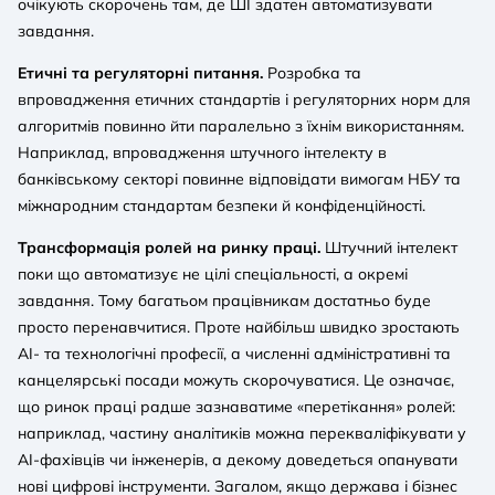
очікують скорочень там, де ШI здатен автоматизувати
завдання.
Етичні та регуляторні питання.
Розробка та
впровадження етичних стандартів і регуляторних норм для
алгоритмів повинно йти паралельно з їхнім використанням.
Наприклад, впровадження штучного інтелекту в
банківському секторі повинне відповідати вимогам НБУ та
міжнародним стандартам безпеки й конфіденційності.
Трансформація ролей на ринку праці.
Штучний інтелект
поки що автоматизує не цілі спеціальності, а окремі
завдання. Тому багатьом працівникам достатньо буде
просто перенавчитися. Проте найбільш швидко зростають
AI- та технологічні професії, а численні адміністративні та
канцелярські посади можуть скорочуватися. Це означає,
що ринок праці радше зазнаватиме «перетікання» ролей:
наприклад, частину аналітиків можна перекваліфікувати у
AI-фахівців чи інженерів, а декому доведеться опанувати
нові цифрові інструменти. Загалом, якщо держава і бізнес