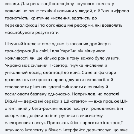
вигоди. Для реалізації потенціалу штучного інтелекту
важливі не лише технічні навички у людей, а й їхня цифрова
грамотність, критичне мислення, здатність до
перекваліфікації та організаційні реформи, які дозволять
масштабувати результати.
Штучний інтелект стає одним із головних драйверів
трансформації у світі, і для України він відкриває
можливості, які ще кілька років тому важко було уявити.
Україна має сильний IT-сектор, гнучке мислення й
унікальний досвід адаптації до криз. Саме ці фактори
дозволяють не просто впроваджувати технології, а й
створювати рішення, здатні змінювати економіку й
посилювати безпеку одночасно. Наприклад, на порталі
Diia.AI — державні сервіси з ШІ-агентом — вже працює ШІ-
агент, який у бета-режимі надає послуги громадянам. Він
оформлює довідки та інтегрується в екосистему
електронних послуг. Працюють й інші проєкти з інтеграції
штучного інтелекту у бізнес-інтерфейси держпослуг, що вже