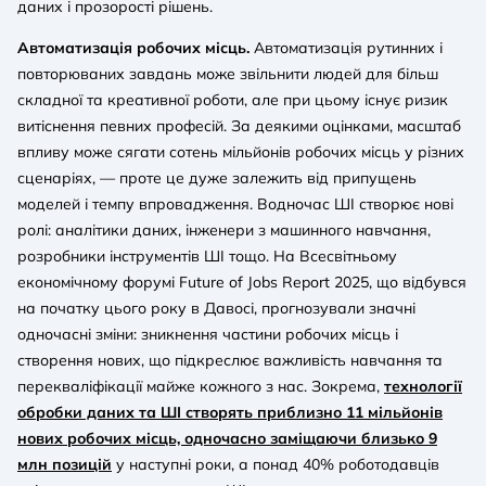
даних і прозорості рішень.
Автоматизація робочих місць.
Автоматизація рутинних і
повторюваних завдань може звільнити людей для більш
складної та креативної роботи, але при цьому існує ризик
витіснення певних професій. За деякими оцінками, масштаб
впливу може сягати сотень мільйонів робочих місць у різних
сценаріях, — проте це дуже залежить від припущень
моделей і темпу впровадження. Водночас ШІ створює нові
ролі: аналітики даних, інженери з машинного навчання,
розробники інструментів ШІ тощо. На Всесвітньому
економічному форумі Future of Jobs Report 2025, що відбувся
на початку цього року в Давосі, прогнозували значні
одночасні зміни: зникнення частини робочих місць і
створення нових, що підкреслює важливість навчання та
перекваліфікації майже кожного з нас. Зокрема,
технології
обробки даних та ШI створять приблизно 11 мільйонів
нових робочих місць, одночасно заміщаючи близько 9
млн позицій
у наступні роки, а понад 40% роботодавців