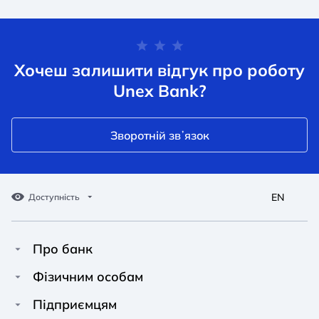
Хочеш залишити відгук про роботу
Unex Bank?
Зворотній звʼязок
EN
Доступність
Про банк
Про Unex Bank
A A
A A
Фізичним особам
A A
Контакти
Кредити
Підприємцям
Звичайний
Середній
Великий