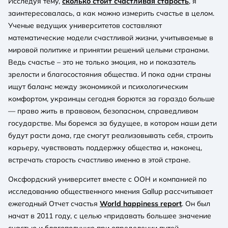
Исследуя тему,
сколько стоит счастливая старость
, я
заинтересовалась, а как можно измерить счастье в целом.
Ученые ведущих университетов составляют
математические модели счастливой жизни, учитываемые в
мировой политике и принятии решений целыми странами.
Ведь счастье – это не только эмоция, но и показатель
зрелости и благосостояния общества. И пока одни страны
ищут баланс между экономикой и психологическим
комфортом, украинцы сегодня борются за гораздо больше
— право жить в правовом, безопасном, справедливом
государстве. Мы боремся за будущее, в котором наши дети
будут расти дома, где смогут реализовывать себя, строить
карьеру, чувствовать поддержку общества и, наконец,
встречать старость счастливо именно в этой стране.
Оксфордский университет вместе с ООН и компанией по
исследованию общественного мнения Gallup рассчитывает
ежегодный Отчет счастья
World happiness report
. Он был
начат в 2011 году, с целью «придавать большее значение
счастью и благополучию при определении путей