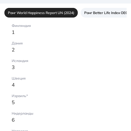
Ранг World Happiness Report UN (2024)
Ранг Better Life Index OECD
Финляндия
1
Дания
2
Исландия
3
Швеция
4
Израиль*
5
Нидерланды
6
Норвегия