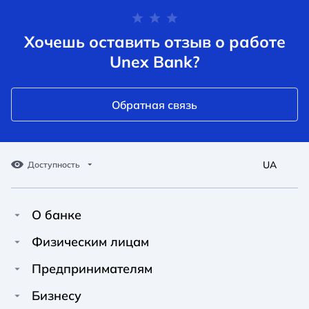
Хочешь оставить отзыв о работе
Unex Bank?
Обратная связь
UA
Доступность
О банке
Про Unex Bank
A A
A A
Физическим лицам
A A
Контакты
Кредиты
Предпринимателям
Обычный
Средний
Большой
Пресс-центр
Карты
Финансирование
Бизнесу