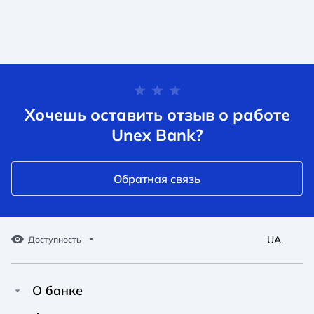
Хочешь оставить отзыв о работе
Unex Bank?
Обратная связь
UA
Доступность
О банке
Про Unex Bank