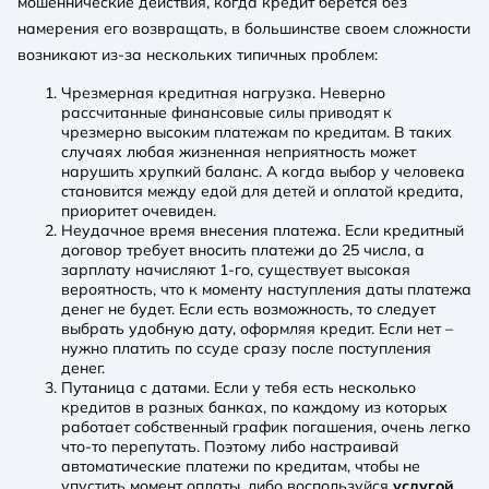
мошеннические действия, когда кредит берется без
намерения его возвращать, в большинстве своем сложности
возникают из-за нескольких типичных проблем:
Чрезмерная кредитная нагрузка. Неверно
рассчитанные финансовые силы приводят к
чрезмерно высоким платежам по кредитам. В таких
случаях любая жизненная неприятность может
нарушить хрупкий баланс. А когда выбор у человека
становится между едой для детей и оплатой кредита,
приоритет очевиден.
Неудачное время внесения платежа. Если кредитный
договор требует вносить платежи до 25 числа, а
зарплату начисляют 1-го, существует высокая
вероятность, что к моменту наступления даты платежа
денег не будет. Если есть возможность, то следует
выбрать удобную дату, оформляя кредит. Если нет –
нужно платить по ссуде сразу после поступления
денег.
Путаница с датами. Если у тебя есть несколько
кредитов в разных банках, по каждому из которых
работает собственный график погашения, очень легко
что-то перепутать. Поэтому либо настраивай
автоматические платежи по кредитам, чтобы не
упустить момент оплаты, либо воспользуйся
услугой