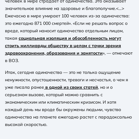
человек в мире страдает от одиночества. Это оказывает
значительное влияние на здоровье и благополучие.<…>
Ежечасно в мире умирает 100 человек из-за одиночества:
это ежегодно 871 000 смертей». «Если не решать вопрос о
вреде, который наносит одиночество отдельным лицам,
такая
социальная изоляция и обособленность могут
стоить миллиарды обществу в целом с точки зрения
здравоохранения, образования и занятости
», — отмечают
в ВОЗ.
Итак, сегодня одиночество — это не только ощущение
ненужности, опустошенности, тревоги и несчастья, о чем я
уже писала ранее
в одной из своих статей
, но и о
серьезном вызове, который можно сравнить с
экономическим или климатическим кризисом. И хотя
каждый день мы вроде бы окружены людьми, чувство
одиночества на планете ежегодно растет с парадоксально
высокой скоростью.