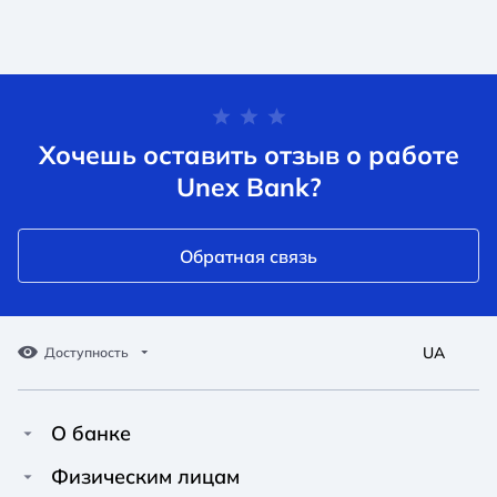
Хочешь оставить отзыв о работе
Unex Bank?
Обратная связь
UA
Доступность
О банке
Про Unex Bank
A A
A A
Физическим лицам
A A