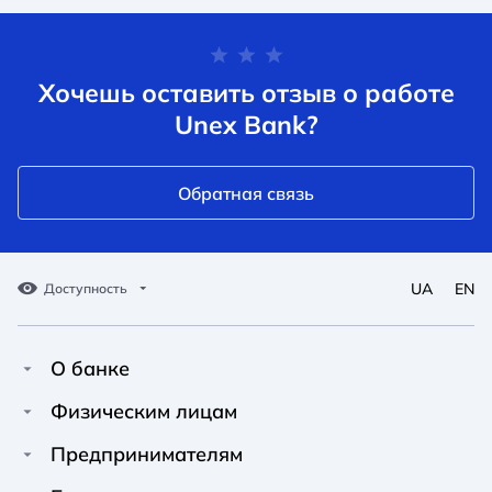
Хочешь оставить отзыв о работе
Unex Bank?
Обратная связь
UA
EN
Доступность
О банке
Про Unex Bank
A A
A A
Физическим лицам
A A
Контакты
Кредиты
Предпринимателям
Обычный
Средний
Большой
Пресс-центр
Карты
Финансирование