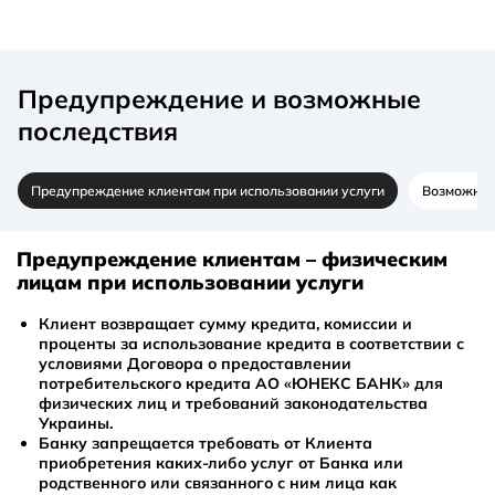
Rozetka» карта появляется в вашем приложении Rozetka
распределяется на следующие платежи,
в разделе «Картка». Здесь можно управлять платежами
благодаря чему они уменьшаются.
и просматривать остаток лимита.
Важно: в приложении изменения отобразятся
Предупреждение и возможные
только в дату следующего платежа по графику. До
последствия
этого момента сумма будет показана в статусе «В
обработке».
Если внести сумму, равную остатку кредита,
Предупреждение клиентам при использовании услуги
Возможные
задолженность будет погашена полностью.
Предупреждение клиентам – физическим
лицам при использовании услуги
Клиент возвращает сумму кредита, комиссии и
проценты за использование кредита в соответствии с
условиями Договора о предоставлении
потребительского кредита АО «ЮНЕКС БАНК» для
физических лиц и требований законодательства
Украины.
Банку запрещается требовать от Клиента
приобретения каких-либо услуг от Банка или
родственного или связанного с ним лица как