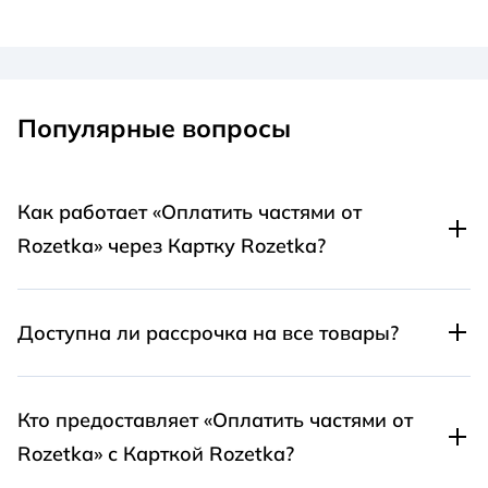
Популярные вопросы
Как работает «Оплатить частями от
Rozetka» через Картку Rozetka?
Если кредит выдаёт Unex Bank, пользователь
автоматически получает Картку Rozetka, через которую
Доступна ли рассрочка на все товары?
можно вносить ежемесячные платежи или полностью
погасить кредит досрочно.
Рассрочка доступна только на товары с отметкой
«Оплатить частями от Rozetka» (число на отметке
Кто предоставляет «Оплатить частями от
показывает количество платежей).
Rozetka» с Карткой Rozetka?
Товар вы получаете сразу после оформления рассрочки