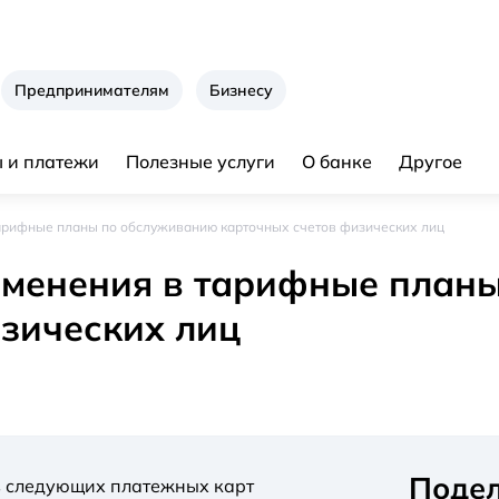
Предпринимателям
Бизнесу
 и платежи
Полезные услуги
О банке
Другое
арифные планы по обслуживанию карточных счетов физических лиц
зменения в тарифные план
зических лиц
Подел
в следующих платежных карт