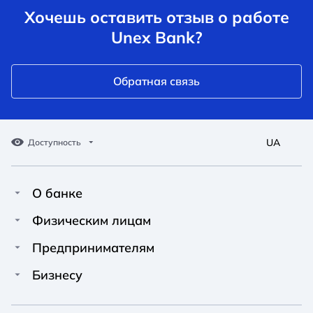
Хочешь оставить отзыв о работе
Unex Bank?
Обратная связь
UA
Доступность
О банке
Про Unex Bank
A A
A A
Физическим лицам
A A
Контакты
Кредиты
Предпринимателям
Обычный
Средний
Большой
Пресс-центр
Карты
Финансирование
Бизнесу
Вакансии
A A
Депозиты
Депозиты
A A
Финансирование
A A