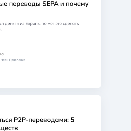
рые переводы SEPA и почему
л деньги из Европы, то мог это сделать
.
ва
, Член Правления
ться P2P-переводами: 5
ществ