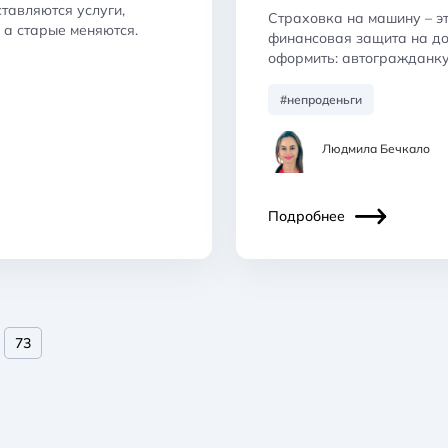
ставляются услуги,
Страховка на машину – эт
 а старые меняются.
финансовая защита на дор
оформить: автогражданку
#непроденьги
Людмила Бечкало
Подробнее
73