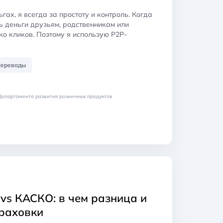
гах, я всегда за простоту и контроль. Когда
ь деньги друзьям, родственникам или
ько кликов. Поэтому я использую Р2Р-
ереводы
Департамента развития розничных продуктов
vs КАСКО: в чем разница и
траховки