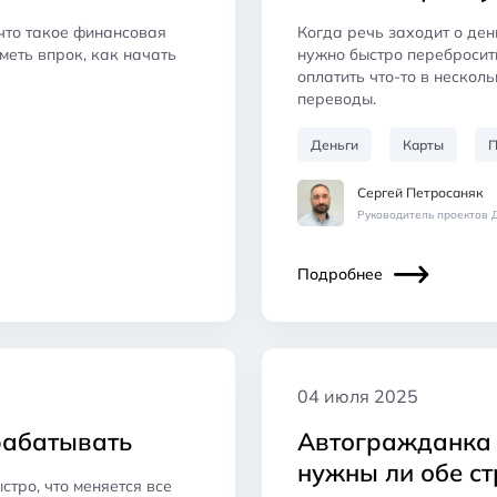
 что такое финансовая
Когда речь заходит о день
меть впрок, как начать
нужно быстро перебросит
оплатить что-то в нескол
переводы.
Деньги
Карты
П
Сергей Петросаняк
Руководитель проектов 
Подробнее
04 июля 2025
арабатывать
Автогражданка 
нужны ли обе с
тро, что меняется все