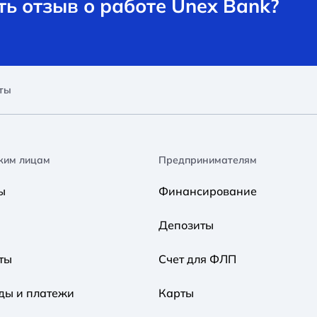
ь отзыв о работе Unex Bank?
ты
ким лицам
Предпринимателям
ы
Финансирование
Депозиты
ты
Счет для ФЛП
ды и платежи
Карты