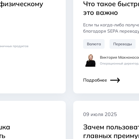
 физическому
Что такое быст
это важно
Если ты когда-либо получа
благодаря SEPA переводу
Валюта
Переводы
зничных продуктов
Виктория Махноносо
Операционный директор
Подробнее
09 июля 2025
шка
Зачем пользова
ть
главных преиму