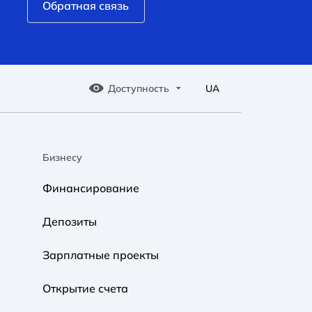
Обратная связь
Доступность
UA
Бизнесу
A A
A A
A A
Финансирование
Обычный
Средний
Большой
Депозиты
A A
A A
A A
Зарплатные проекты
Обычный
Средний
Большой
Открытие счета