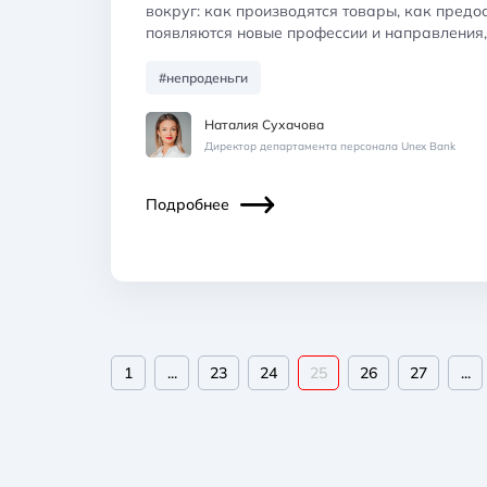
вокруг: как производятся товары, как предо
появляются новые профессии и направления,
#непроденьги
Наталия Сухачова
Директор департамента персонала Unex Bank
Подробнее
1
...
23
24
25
26
27
...