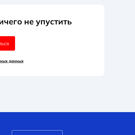
ичего не упустить
ться
ьных данных