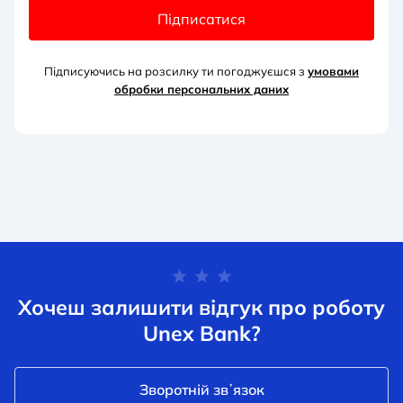
Підписатися
Підписуючись на розсилку ти погоджуєшся з
умовами
обробки персональних д
аних
Хочеш залишити відгук про роботу
Unex Bank?
Зворотній звʼязок