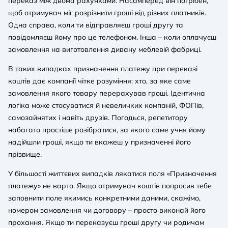
переказ між двома рахунками. Насамперед він потрібен,
щоб отримувач міг розрізнити гроші від різних платників.
Одна справа, коли ти відправляєш гроші другу та
повідомляєш йому про це телефоном. Інша – коли оплачуєш
замовлення на виготовлення дивану меблевій фабриці.
В таких випадках призначення платежу при переказі
коштів дає компанії чітке розуміння: хто, за яке саме
замовлення якого товару перерахував гроші. Ідентична
логіка може стосуватися й невеличких компаній, ФОПів,
самозайнятих і навіть друзів. Погодься, репетитору
набагато простіше розібратися, за якого саме учня йому
надійшли гроші, якщо ти вкажеш у призначенні його
прізвище.
У більшості життєвих випадків лякатися поля «Призначення
платежу» не варто. Якщо отримувач коштів попросив тебе
заповнити поле якимись конкретними даними, скажімо,
номером замовлення чи договору – просто виконай його
прохання. Якщо ти переказуєш гроші другу чи родичам