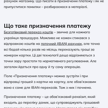
рахунок магазину. Що писати в призначенні платежу і як не
припуститися помилки – розбираємося в матеріалі.
Що таке призначення платежу
Безготівковий переказ коштів
– звична для кожного
українця процедура. Можливо не кожен стикався з
відправкою коштів на
поточний (IBAN) рахунок
, але точно
всі бодай кілька разів на місяць переказують гроші за
номером картки. Ці дві технології дещо відрізняються з
точки зору простоти та нормативного регулювання. Але
загалом йдеться про одну й ту саму операцію.
Поле «Призначення платежу» можна зустріти і при
відправці грошей з картки на картку, але обов’язковим
воно є саме для IBAN-переказів. Тож з них і почнемо.
Призначення платежу – це обов’язковий реквізит, який
входить до переліку даних, що супроводжують грошовий