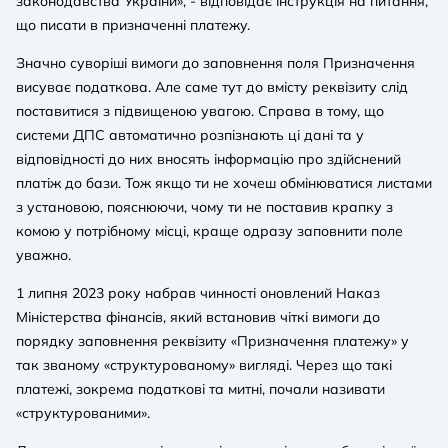
законодавства України», - відповідає інструкція на питання,
що писати в призначенні платежу.
Значно суворіші вимоги до заповнення поля Призначення
висуває податкова. Але саме тут до вмісту реквізиту слід
поставитися з підвищеною увагою. Справа в тому, що
системи ДПС автоматично розпізнають ці дані та у
відповідності до них вносять інформацію про здійснений
платіж до бази. Тож якщо ти не хочеш обмінюватися листами
з установою, пояснюючи, чому ти не поставив крапку з
комою у потрібному місці, краще одразу заповнити поле
уважно.
1 липня 2023 року набрав чинності оновлений Наказ
Міністерства фінансів, який встановив чіткі вимоги до
порядку заповнення реквізиту «Призначення платежу» у
так званому «структурованому» вигляді. Через що такі
платежі, зокрема податкові та митні, почали називати
«структурованими».