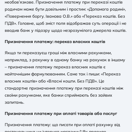
необов’язкове. Призначення платежу при переказі коштів
родичам може бути довільним і простим: «Допомога родині»,
«Повернення боргу. Іванова О.В.» або «Переказ коштів. Без
ПДВ». Головне, щоб зміст поля відображав суть операції і не
вводив банк у підозру щодо незрозумілого джерела коштів.
Призначення платежу: переказ власних коштів
Якщо ти переказуєш гроші між власними рахунками,
наприклад, з рахунку в одному банку на рахунок в іншому
– призначення платежу переказ власних коштів є
найточнішим формулюванням. Саме так і пиши: «Переказ
власних коштів» або «Власні кошти. Без ПДВ». Це
стандартне призначення платежу при переказі коштів між
своїми рахунками, яке банки сприймають без зайвих
запитань.
Призначення платежу при оплаті товарів або послуг
Призначення платежу: що писати при оплаті рахунку від
постачальника чи інтернет-магазину? Як правило,