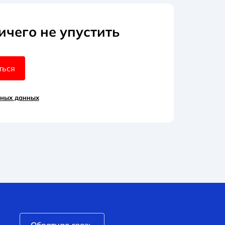
ичего не упустить
ться
ьных данных