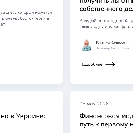
получить льготн
собственного де
туацией, которая кажется
уплачены, бухгалтерия в
Каждый раз, когда я общ
ет.
слышу одну и ту же фразу:
Татьяна Коляско
Директор Департамента 
Подробнее
05 мая 2026
во в Украине:
Финансовая моде
путь к первому