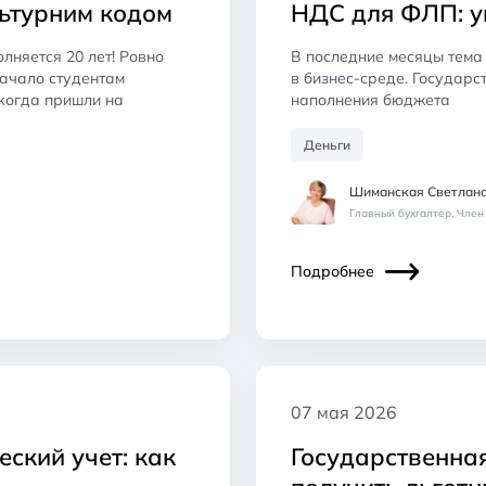
льтурним кодом
НДС для ФЛП: у
лняется 20 лет! Ровно
В последние месяцы тема
начало студентам
в бизнес-среде. Государс
когда пришли на
наполнения бюджета
Деньги
Шиманская Светлан
Главный бухгалтер, Чле
Подробнее
07 мая 2026
ский учет: как
Государственна