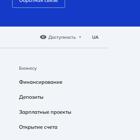
Обратная связь
Доступность
UA
Бизнесу
A A
A A
A A
Финансирование
Обычный
Средний
Большой
Депозиты
A A
A A
A A
Зарплатные проекты
Обычный
Средний
Большой
Открытие счета