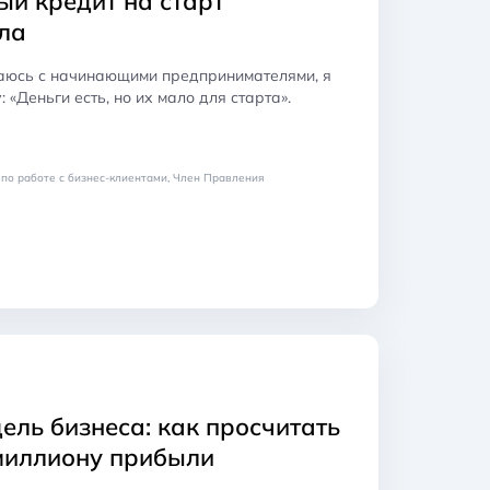
ый кредит на старт
ла
аюсь с начинающими предпринимателями, я
 «Деньги есть, но их мало для старта».
по работе с бизнес-клиентами, Член Правления
ль бизнеса: как просчитать
 миллиону прибыли