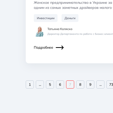
Женское предпринимательство в Украине за 
одним из самых заметных драйверов малого 
Инвестиции
Деньги
Татьяна Коляско
Директор Департамента по работе с бизнес-клиен
Подробнее
1
...
5
6
7
8
9
...
7