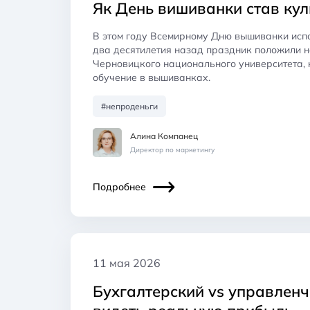
Як День вишиванки став ку
В этом году Всемирному Дню вышиванки испо
два десятилетия назад праздник положили 
Черновицкого национального университета, 
обучение в вышиванках.
#непроденьги
Алина Компанец
Директор по маркетингу
Подробнее
11 мая 2026
Бухгалтерский vs управленче