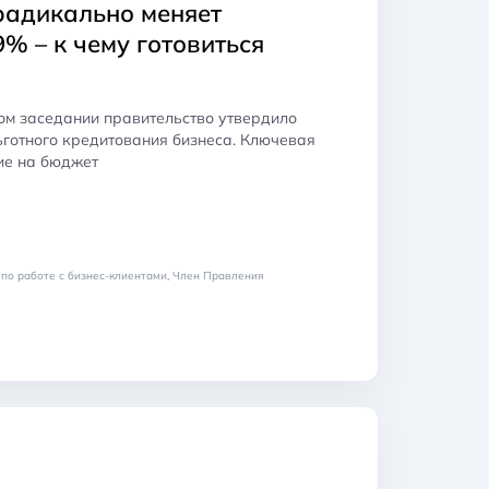
радикально меняет
% – к чему готовиться
ом заседании правительство утвердило
ьготного кредитования бизнеса. Ключевая
ие на бюджет
по работе с бизнес-клиентами, Член Правления