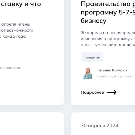
ставку и что
Правительство 
программу 5-7-9
бизнесу
е апреля члены
еют возможности
30 апреля на внеочередн
о конца года
изменения в программу л
цель – уменьшить давлен
Кредиты
лен правления
Татьяна Коляско
Директор Департамента 
Подробнее
30 апреля 2024