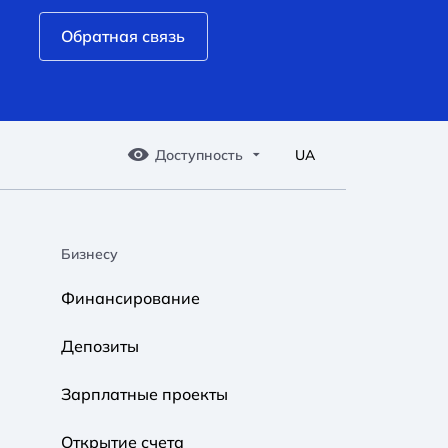
Обратная связь
Доступность
UA
Бизнесу
A A
A A
A A
Финансирование
Обычный
Средний
Большой
Депозиты
A A
A A
A A
Зарплатные проекты
Обычный
Средний
Большой
Открытие счета