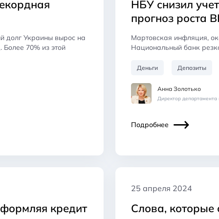
рекордная
НБУ снизил учет
ы
прогноз роста 
й долг Украины вырос на
Мартовская инфляция, о
. Более 70% из этой
Национальный банк резко
Деньги
Депозиты
Анна Золотько
Директор департамента 
Подробнее
25 апреля 2024
оформляя кредит
Слова, которые 