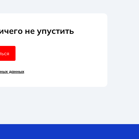
ичего не упустить
ться
ьных данных