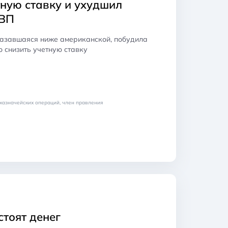
ную ставку и ухудшил
ВВП
казавшаяся ниже американской, побудила
 снизить учетную ставку
казначейских операций, член правления
стоят денег