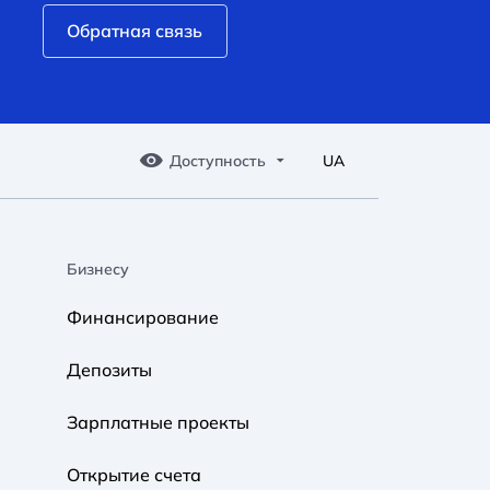
Обратная связь
Доступность
UA
Бизнесу
A A
A A
A A
Финансирование
Обычный
Средний
Большой
Депозиты
A A
A A
A A
Зарплатные проекты
Обычный
Средний
Большой
Открытие счета