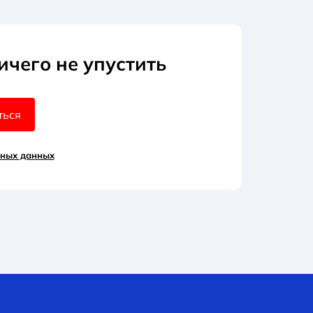
ичего не упустить
ться
ьных данных