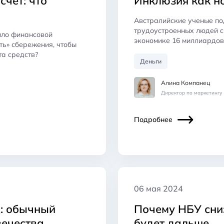
счет: что
Инклюзия как н
Австралийские ученые по
трудоустроенных людей с
ило финансовой
экономике 16 миллиардо
ть» сбережения, чтобы
та средств?
Деньги
Алина Компанец
Директор по маркетингу
Подробнее
06 мая 2024
: обычный
Почему НБУ сниз
вечества
будет дальше