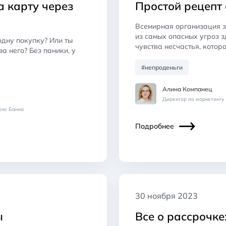
а карту через
Простой рецепт 
Всемирная организация з
из самых опасных угроз з
одну покупку? Или ты
чувства несчастья, кото
а него? Без паники, у
#непроденьги
Алина Компанец
Директор по маркетингу
екс Банка
Подробнее
30 ноября 2023
ы
Все о рассрочке