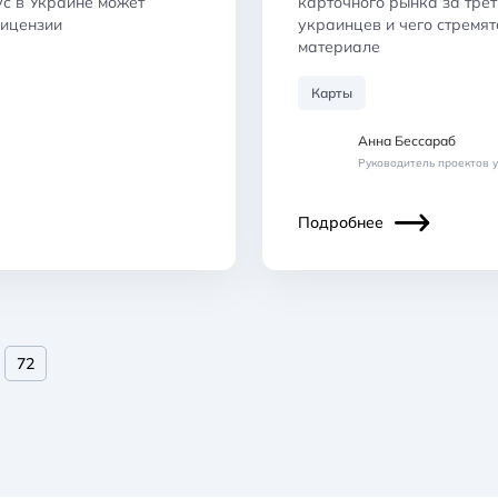
ус в Украине может
карточного рынка за трет
лицензии
украинцев и чего стремят
материале
Карты
Анна Бессараб
Руководитель проектов 
Подробнее
72