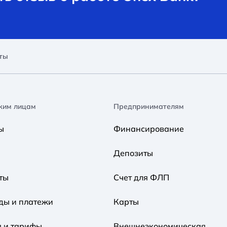
ты
ким лицам
Предпринимателям
ы
Финансирование
Депозиты
ты
Счет для ФЛП
ды и платежи
Карты
я и тарифы
Внешнеэкономическая