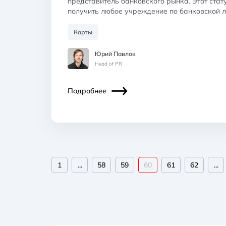
представитель банковского рынка. Этот стат
получить любое учреждение по банковской 
Карты
Юрий Павлов
Head of PR
Подробнее
1
...
58
59
60
61
62
...