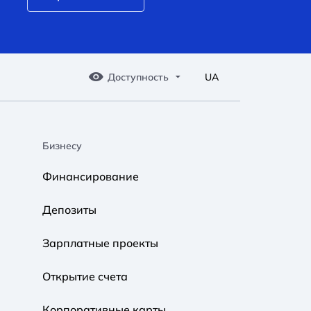
Доступность
UA
Бизнесу
A A
A A
A A
Финансирование
Обычный
Средний
Большой
Депозиты
A A
A A
A A
Зарплатные проекты
Обычный
Средний
Большой
Открытие счета
Корпоративные карты