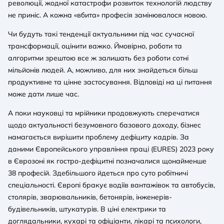
революції, жодної катастрофи розвиток технологій людству
не приніс. А кожна «вбита» професія замінювалося новою.
Чи будуть такі тенденції актуальними під час сучасної
трансформації, оцінити важко. Ймовірно, роботи та
алгоритми зрештою все ж залишать без роботи сотні
мільйонів людей. А, можливо, для них знайдеться більш
продуктивне та цінне застосування. Відповіді на ці питання
може дати лише час.
А поки науковці та мрійники продовжують сперечатися
щодо актуальності безумовного базового доходу, бізнес
намагається вирішити проблему дефіциту кадрів. За
даними Європейського управління праці (EURES) 2023 року
в Єврозоні як гостро-дефіцитні позначалися щонайменше
38 професій. Здебільшого йдеться про суто робітничі
спеціальності. Європі бракує водіїв вантажівок та автобусів,
столярів, зварювальників, бетонярів, інженерів-
будівельників, штукатурів. В ціні електрики та
доглядальники, кухарі та офіціанти, лікарі та психологи,