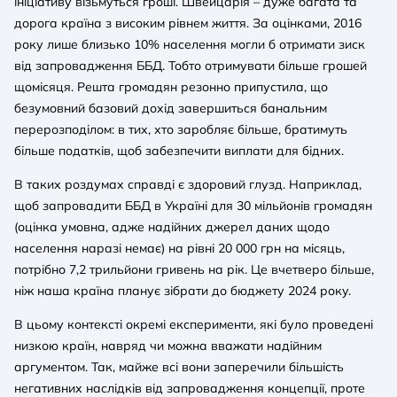
ініціативу візьмуться гроші. Швейцарія – дуже багата та
дорога країна з високим рівнем життя. За оцінками, 2016
року лише близько 10% населення могли б отримати зиск
від запровадження ББД. Тобто отримувати більше грошей
щомісяця. Решта громадян резонно припустила, що
безумовний базовий дохід завершиться банальним
перерозподілом: в тих, хто заробляє більше, братимуть
більше податків, щоб забезпечити виплати для бідних.
В таких роздумах справді є здоровий глузд. Наприклад,
щоб запровадити ББД в Україні для 30 мільйонів громадян
(оцінка умовна, адже надійних джерел даних щодо
населення наразі немає) на рівні 20 000 грн на місяць,
потрібно 7,2 трильйони гривень на рік. Це вчетверо більше,
ніж наша країна планує зібрати до бюджету 2024 року.
В цьому контексті окремі експерименти, які було проведені
низкою країн, навряд чи можна вважати надійним
аргументом. Так, майже всі вони заперечили більшість
негативних наслідків від запровадження концепції, проте