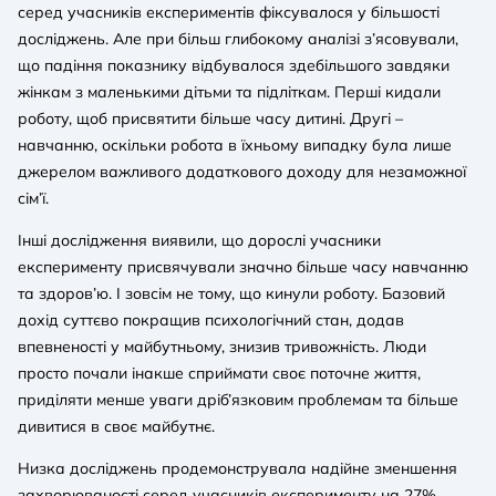
серед учасників експериментів фіксувалося у більшості
досліджень. Але при більш глибокому аналізі з’ясовували,
що падіння показнику відбувалося здебільшого завдяки
жінкам з маленькими дітьми та підліткам. Перші кидали
роботу, щоб присвятити більше часу дитині. Другі –
навчанню, оскільки робота в їхньому випадку була лише
джерелом важливого додаткового доходу для незаможної
сім’ї.
Інші дослідження виявили, що дорослі учасники
експерименту присвячували значно більше часу навчанню
та здоров’ю. І зовсім не тому, що кинули роботу. Базовий
дохід суттєво покращив психологічний стан, додав
впевненості у майбутньому, знизив тривожність. Люди
просто почали інакше сприймати своє поточне життя,
приділяти менше уваги дріб’язковим проблемам та більше
дивитися в своє майбутнє.
Низка досліджень продемонструвала надійне зменшення
захворюваності серед учасників експерименту на 27%.