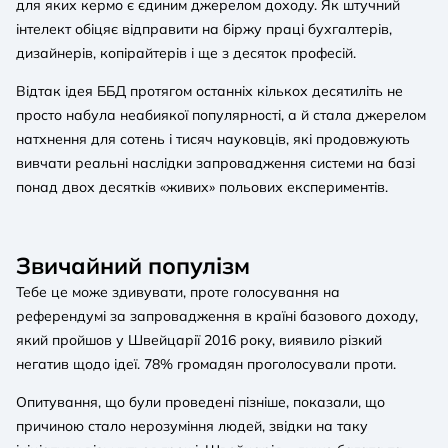
для яких кермо є єдиним джерелом доходу. Як штучний
інтелект обіцяє відправити на біржу праці бухгалтерів,
дизайнерів, копірайтерів і ще з десяток професій.
Відтак ідея ББД протягом останніх кількох десятиліть не
просто набула неабиякої популярності, а й стала джерелом
натхнення для сотень і тисяч науковців, які продовжують
вивчати реальні наслідки запровадження системи на базі
понад двох десятків «живих» польових експериментів.
Звичайний популізм
Тебе це може здивувати, проте голосування на
референдумі за запровадження в країні базового доходу,
який пройшов у Швейцарії 2016 року, виявило різкий
негатив щодо ідеї. 78% громадян проголосували проти.
Опитування, що були проведені пізніше, показали, що
причиною стало нерозуміння людей, звідки на таку