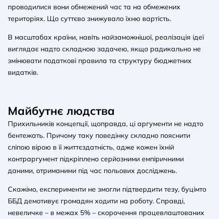
проводилися вони обмежений час та на обмежених
територіях. Що суттєво знижувало їхню вартість.
В масштабах країни, навіть найзаможнішої, реалізація ідеї
виглядає надто складною задачею, якщо радикально не
змінювати податкові правила та структуру бюджетних
видатків.
Майбутнє людства
Прихильників концепції, щоправда, ці аргументи не надто
бентежать. Причому таку поведінку складно пояснити
сліпою вірою в її життєздатність, адже кожен їхній
контраргумент підкріплено серйозними емпіричними
даними, отриманими під час польових досліджень.
Скажімо, експерименти не змогли підтвердити тезу, буцімто
ББД демотивує громадян ходити на роботу. Справді,
невеличке – в межах 5% – скорочення працевлаштованих