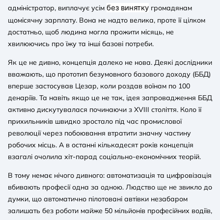
без винятку
адміністратор, виплачує усім
громадянам
щомісячну зарплату. Вона не надто велика, проте її цілком
достатньо, щоб людина могла прожити місяць, не
хвилюючись про їжу та інші базові потреби.
Як це не дивно, концепція далеко не нова. Деякі дослідники
вважають, що прототип безумовного базового доходу (ББД)
вперше застосував Цезар, коли роздав воїнам по 100
денаріїв. Та навіть якщо це не так, ідея запровадження ББД
активно дискутувалася починаючи з XVIII століття. Коло її
прихильників швидко зростало під час промислової
революції через побоювання втратити значну частину
робочих місць. А в останні кількадесят років концепція
взагалі очолила хіт-парад соціально-економічних теорій.
В тому немає нічого дивного: автоматизація та цифровізація
вбивають професії одна за одною. Людство ще не звикло до
думки, що автоматично пілотовані автівки незабаром
залишать без роботи майже 50 мільйонів професійних водіїв,