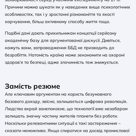
Причини можна шукати як у наведених вище психологічних
особливостях, так і у зростанні різноманіття та якості
харчування, більш активному способу життя тощо.
Подібні дані дають прихильникам концепції серйозну
академічну базу для аргументованої дискусії. Дивіться,
кажуть вони, запровадження ББД не призводить до
безробіття. Натомість країна може зекономити на охороні
здоров’я та безпеці, адже злочинність теж знижується.
Замість резюме
Але ключовим аргументом на користь безумовного
базового доходу, звісно, залишається цифрова революція.
Людство вкрай занепокоєне, що технології вже незабаром
залишать значну частину жителів планети без роботи.
Наскільки релевантними ситуації є такі застереження –
сказати неможливо. Якщо спиратися на досвід промислової