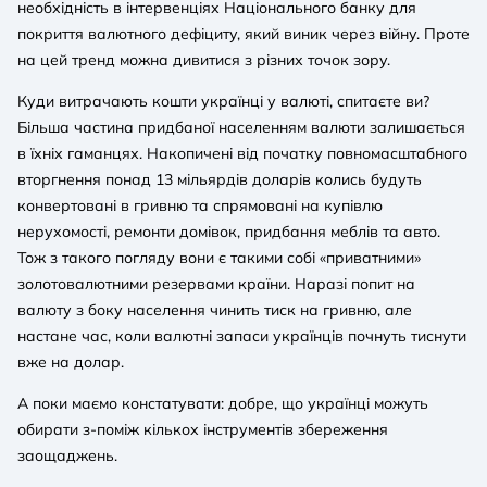
необхідність в інтервенціях Національного банку для
покриття валютного дефіциту, який виник через війну. Проте
на цей тренд можна дивитися з різних точок зору.
Куди витрачають кошти українці у валюті, спитаєте ви?
Більша частина придбаної населенням валюти залишається
в їхніх гаманцях. Накопичені від початку повномасштабного
вторгнення понад 13 мільярдів доларів колись будуть
конвертовані в гривню та спрямовані на купівлю
нерухомості, ремонти домівок, придбання меблів та авто.
Тож з такого погляду вони є такими собі «приватними»
золотовалютними резервами країни. Наразі попит на
валюту з боку населення чинить тиск на гривню, але
настане час, коли валютні запаси українців почнуть тиснути
вже на долар.
А поки маємо констатувати: добре, що українці можуть
обирати з-поміж кількох інструментів збереження
заощаджень.