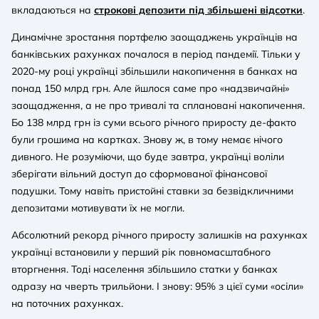
вкладаються на
строкові депозити під збільшені відсотки
.
Динамічне зростання портфелю заощаджень українців на
банківських рахунках почалося в період пандемії. Тільки у
2020-му році українці збільшили накопичення в банках на
понад 150 млрд грн. Але йшлося саме про «надзвичайні»
заощадження, а не про тривалі та сплановані накопичення.
Бо 138 млрд грн із суми всього річного приросту де-факто
були грошима на картках. Знову ж, в тому немає нічого
дивного. Не розуміючи, що буде завтра, українці воліли
зберігати вільний доступ до сформованої фінансової
подушки. Тому навіть пристойні ставки за безвідкличними
депозитами мотивувати їх не могли.
Абсолютний рекорд річного приросту залишків на рахунках
українці встановили у перший рік повномасштабного
вторгнення. Тоді населення збільшило статки у банках
одразу на чверть трильйони. І знову: 95% з цієї суми «осіли»
на поточних рахунках.