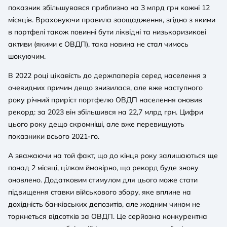
показник збільшувався приблизно на 3 млрд грн кожні 12
місяців. Враховуючи правила заощадження, згідно з якими
в портфелі також повинні бути ліквідні та низькоризикові
активи (якими є ОВДП), така новина не стал чимось
шокуючим.
В 2022 році цікавість до держпаперів серед населення з
очевидних причин дещо знизилася, але вже наступного
року річний приріст портфелю ОВДП населення оновив
рекорд: за 2023 він збільшився на 22,7 млрд грн. Цифри
цього року дещо скромніші, але вже перевищують
показники всього 2021-го.
А зважаючи на той факт, що до кінця року залишаються ще
понад 2 місяці, цілком ймовірно, що рекорд буде знову
оновлено. Додатковим стимулом для цього може стати
підвищення ставки військового збору, яке вплине на
дохідність банківських депозитів, але жодним чином не
торкнеться відсотків за ОВДП. Це серйозна конкурентна