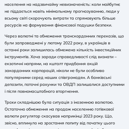
населення на надзвичайну невизначеність: коли майбутнє
не піддається навіть мінімальному прогнозуванню, люди у
всьому світі скорочують витрати та спрямовують більше
ресурсів на формування фінансової подушки безпеки.
Через валютні та обмеження транскордонних переказів, що
були запроваджені у лютому 2022 року, в українців в
останні роки залишилась обмежена кількість інвестиційних
інструментів. Хоча заради справедливості слід визнати –
екзотичні напрями, на кшталт придбання акцій
закордонних корпорацій, ніколи не були особливо
популярними серед наших співгромадян. А банківські
депозити, поточні рахунки та ОВДП залишалися доступними
і після повномасштабного вторгнення.
Трохи складнішою була ситуація з іноземною валютою.
Остаточно обмеження на продаж населенню готівкової
валюти регулятор скасував наприкінці 2023 року. Що,
звісно, вплинуло на зростання попиту від початку цього