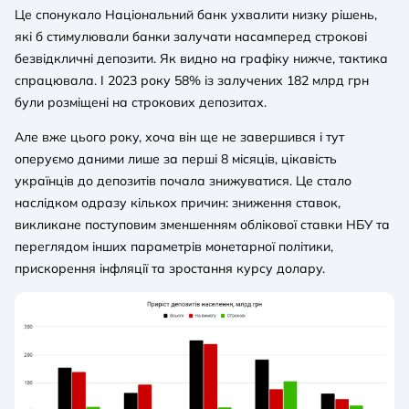
Це спонукало Національний банк ухвалити низку рішень,
які б стимулювали банки залучати насамперед строкові
безвідкличні депозити. Як видно на графіку нижче, тактика
спрацювала. І 2023 року 58% із залучених 182 млрд грн
були розміщені на строкових депозитах.
Але вже цього року, хоча він ще не завершився і тут
оперуємо даними лише за перші 8 місяців, цікавість
українців до депозитів почала знижуватися. Це стало
наслідком одразу кількох причин: зниження ставок,
викликане поступовим зменшенням облікової ставки НБУ та
переглядом інших параметрів монетарної політики,
прискорення інфляції та зростання курсу долару.