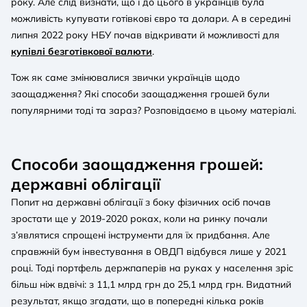
року. Але слід визнати, що і до цього в українців була
можливість купувати готівкові євро та долари. А в середині
липня 2022 року НБУ почав відкривати й можливості для
купівлі безготівкової валюти
.
Тож як саме змінювалися звички українців щодо
заощадження? Які способи заощадження грошей були
популярними тоді та зараз? Розповідаємо в цьому матеріалі.
Способи заощадження грошей:
державні облігації
Попит на державні облігації з боку фізичних осіб почав
зростати ще у 2019-2020 роках, коли на ринку почали
з’являтися спрощені інструменти для їх придбання. Але
справжній бум інвестування в ОВДП відбувся лише у 2021
році. Тоді портфель держпаперів на руках у населення зріс
більш ніж вдвічі: з 11,1 млрд грн до 25,1 млрд грн. Видатний
результат, якщо згадати, що в попередні кілька років