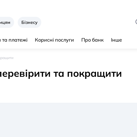
ємцям
Бізнесу
 та платежі
Корисні послуги
Про банк
Інше
окращити
 перевірити та покращити