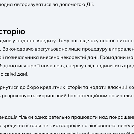
 модна авторизуватися за допомогою Дії.
сторію
мов у наданні кредиту. Тому час від часу постає питанн
ста. Законодавчо врегульовано лише процедуру виправл
рії позичальника внесено некоректні дані. Громадяни м
 дізнатися про її наявність, спершу слід подивитись кред
о свіжі дані.
ернутися до бюро кредитних історій та надати власний 
аз розраховують скоринговий бал потенційним позичаль
ндація тільки одна: ретельно працювати над покращення
 кредитна історія не є катастрофічно зіпсованою, невели
азу кредитор, зважаючи на свіжі дані, погодиться на біл