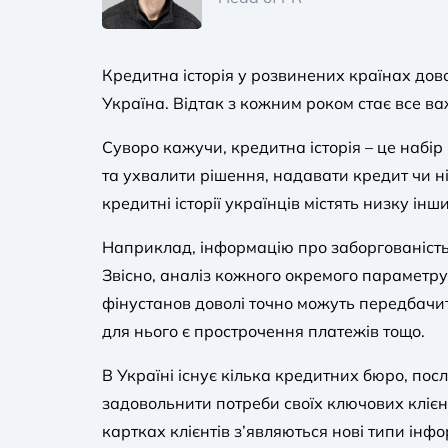
Кредитна історія у розвинених країнах до
Україна. Відтак з кожним роком стає все ва
Суворо кажучи, кредитна історія – це наб
та ухвалити рішення, надавати кредит чи ні
кредитні історії українців містять низку інш
Наприклад, інформацію про заборгованість 
Звісно, аналіз кожного окремого параметр
фінустанов доволі точно можуть передбачит
для нього є прострочення платежів тощо.
В Україні існує кілька кредитних бюро, п
задовольнити потреби своїх ключових клієн
картках клієнтів з’являються нові типи інф