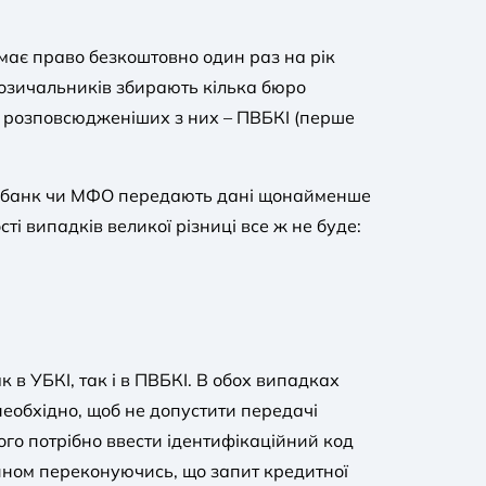
має право безкоштовно один раз на рік
 позичальників збирають кілька бюро
ш розповсюдженіших з них – ПВБКІ (перше
жен банк чи МФО передають дані щонайменше
ті випадків великої різниці все ж не буде:
 в УБКІ, так і в ПВБКІ. В обох випадках
 необхідно, щоб не допустити передачі
ого потрібно ввести ідентифікаційний код
ином переконуючись, що запит кредитної