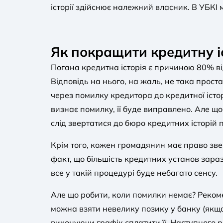
історії здійснює належний власник. В УБКІ
Як покращити кредитну і
Погана кредитна історія є причиною 80% від
Відповідь на нього, на жаль, не така про
через помилку кредитора до кредитної істо
визнає помилку, її буде виправлено. Але щоб
слід звертатися до бюро кредитних історій п
Крім того, кожен громадянин має право зв
факт, що більшість кредитних установ зар
все у такій процедурі буде небагато сенсу.
Але що робити, коли помилки немає? Рекоме
можна взяти невелику позику у банку (якщо
виконуючи графік сплатити її. Наступного р