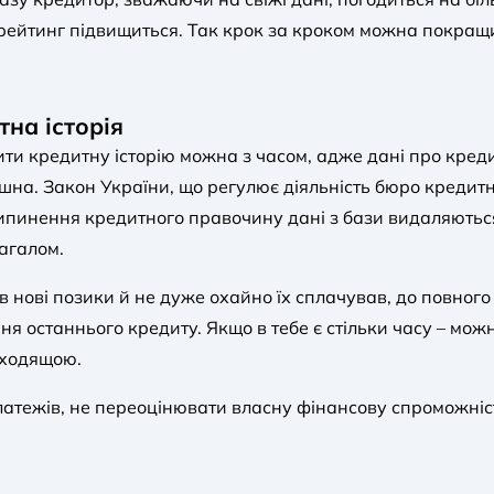
й рейтинг підвищиться. Так крок за кроком можна покращи
тна історія
ти кредитну історію можна з часом, адже дані про кред
шна. Закон України, що регулює діяльність бюро кредитни
ипинення кредитного правочину дані з бази видаляються
загалом.
в нові позики й не дуже охайно їх сплачував, до повного
 останнього кредиту. Якщо в тебе є стільки часу – можна
дходящою.
атежів, не переоцінювати власну фінансову спроможніст