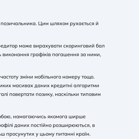
і позичальника. Цим шляхом рухається й
кредитор може вирахувати скоринговий бал
ть виконання графіків погашення за ними,
частоту зміни мобільного номеру тощо.
ликих масивах даних кредитні алгоритми
алі повертати позику, наскільки типовим
 собою, намагаючись якомога ширше
рофілі даних постійно розширюються, в
ьш просунутих у цьому питанні країн.