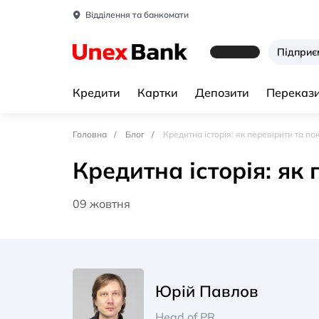
Відділення та банкомати
Підпри
Кредити
Картки
Депозити
Перекази
Головна
Блог
Кредитна історія: як перевірити та п
Кредитна історія: як
09 жовтня
Юрій Павлов
Head of PR