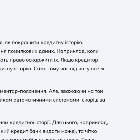
я, як покращити кредитну історію.
ення помилкових даних. Наприклад, коли
ають право оскаржити їх. Якщо кредитор
итну історію. Саме тому час від часу все ж
коментар-пояснення. Але, зважаючи на той
никам автоматичними системами, скоріш за
м кредитної історії. Для цього, наприклад,
кий кредит банк видати може), та чітко
ьшу суму та більш лояльні умови. Якщо