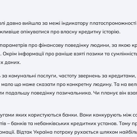
волі давно вийшла за межі індикатору платоспроможност
жливіше опікуватися про власну кредитну історію.
ір параметрів про фінансову поведінку людини, за якою 
. Окрім інформації про раніше взяті позики та сумлінніс
их даних.
за комунальні послуги, частоту звернень за кредитами, 
у мало що може сказати про конкретну людину. Та на ве
и подальшу поведінку позичальника. Чи планує він взаг
ослугами яких користуються банки. Вони конкурують між
тів – банків та небанківських кредитних установ. Тому п
ормації. Відтак Україна потроху рухається шляхом найбіл