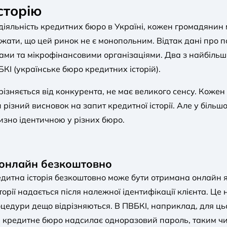
сторію
діяльність кредитних бюро в Україні, кожен громадянин 
важати, що цей ринок не є монопольним. Відтак дані про
ками та мікрофінансовими організаціями. Два з найбіль
БКІ (українське бюро кредитних історій).
дрізняється від конкурента, не має великого сенсу. Ко
різний висновок на запит кредитної історії. Але у більшос
изно ідентичною у різних бюро.
ю онлайн безкоштовно
дитна історія безкоштовно може бути отримана онлайн як
орії надається після належної ідентифікації клієнта. Це
оцедури дещо відрізняються. В ПВБКІ, наприклад, для ць
й кредитне бюро надсилає одноразовий пароль, таким ч