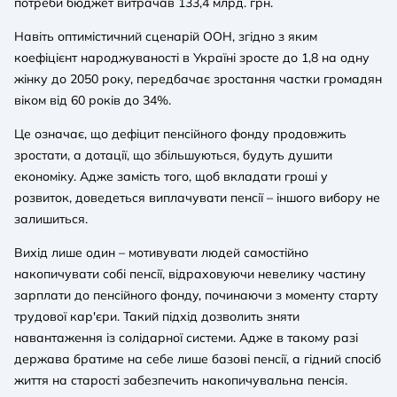
потреби бюджет витрачав 133,4 млрд. грн.
Навіть оптимістичний сценарій ООН, згідно з яким
коефіцієнт народжуваності в Україні зросте до 1,8 на одну
жінку до 2050 року, передбачає зростання частки громадян
віком від 60 років до 34%.
Це означає, що дефіцит пенсійного фонду продовжить
зростати, а дотації, що збільшуються, будуть душити
економіку. Адже замість того, щоб вкладати гроші у
розвиток, доведеться виплачувати пенсії – іншого вибору не
залишиться.
Вихід лише один – мотивувати людей самостійно
накопичувати собі пенсії, відраховуючи невелику частину
зарплати до пенсійного фонду, починаючи з моменту старту
трудової кар'єри. Такий підхід дозволить зняти
навантаження із солідарної системи. Адже в такому разі
держава братиме на себе лише базові пенсії, а гідний спосіб
життя на старості забезпечить накопичувальна пенсія.