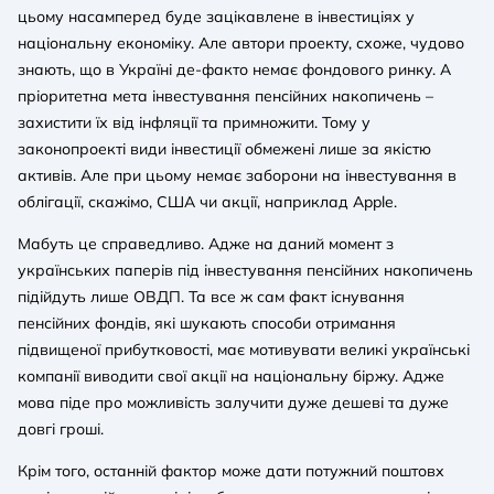
цьому насамперед буде зацікавлене в інвестиціях у
національну економіку. Але автори проекту, схоже, чудово
знають, що в Україні де-факто немає фондового ринку. А
пріоритетна мета інвестування пенсійних накопичень –
захистити їх від інфляції та примножити. Тому у
законопроекті види інвестиції обмежені лише за якістю
активів. Але при цьому немає заборони на інвестування в
облігації, скажімо, США чи акції, наприклад Apple.
Мабуть це справедливо. Адже на даний момент з
українських паперів під інвестування пенсійних накопичень
підійдуть лише ОВДП. Та все ж сам факт існування
пенсійних фондів, які шукають способи отримання
підвищеної прибутковості, має мотивувати великі українські
компанії виводити свої акції на національну біржу. Адже
мова піде про можливість залучити дуже дешеві та дуже
довгі гроші.
Крім того, останній фактор може дати потужний поштовх