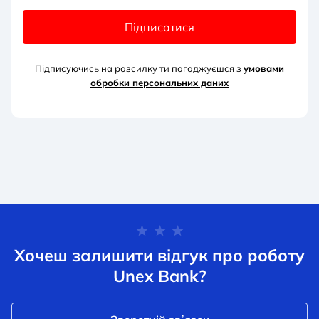
Підписатися
Підписуючись на розсилку ти погоджуєшся з
умовами
обробки персональних д
аних
Хочеш залишити відгук про роботу
Unex Bank?