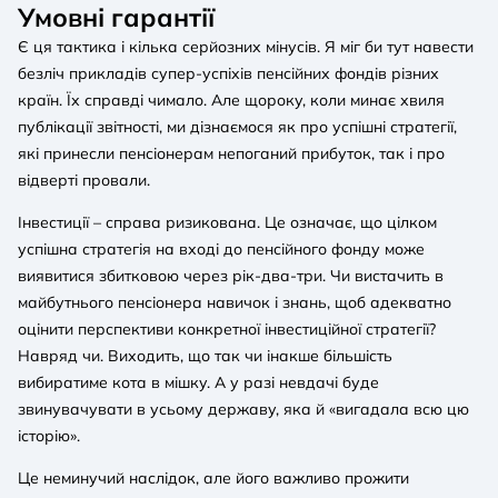
Умовні гарантії
Є ця тактика і кілька серйозних мінусів. Я міг би тут навести
безліч прикладів супер-успіхів пенсійних фондів різних
країн. Їх справді чимало. Але щороку, коли минає хвиля
публікації звітності, ми дізнаємося як про успішні стратегії,
які принесли пенсіонерам непоганий прибуток, так і про
відверті провали.
Інвестиції – справа ризикована. Це означає, що цілком
успішна стратегія на вході до пенсійного фонду може
виявитися збитковою через рік-два-три. Чи вистачить в
майбутнього пенсіонера навичок і знань, щоб адекватно
оцінити перспективи конкретної інвестиційної стратегії?
Навряд чи. Виходить, що так чи інакше більшість
вибиратиме кота в мішку. А у разі невдачі буде
звинувачувати в усьому державу, яка й «вигадала всю цю
історію».
Це неминучий наслідок, але його важливо прожити