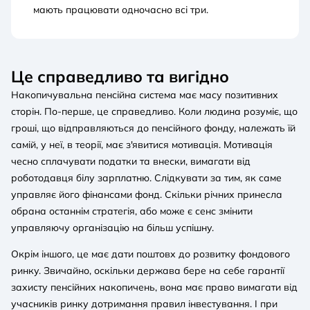
мають працювати одночасно всі три.
Це справедливо та вигідно
Накопичувальна пенсійна система має масу позитивних
сторін. По-перше, це справедливо. Коли людина розуміє, що
гроші, що відправляються до пенсійного фонду, належать їй
самій, у неї, в теорії, має з'явитися мотивація. Мотивація
чесно сплачувати податки та внески, вимагати від
роботодавця білу зарплатню. Слідкувати за тим, як саме
управляє його фінансами фонд. Скільки річних принесла
обрана останнім стратегія, або може є сенс змінити
управляючу організацію на більш успішну.
Окрім іншого, це має дати поштовх до розвитку фондового
ринку. Звичайно, оскільки держава бере на себе гарантії
захисту пенсійних накопичень, вона має право вимагати від
учасників ринку дотримання правил інвестування. І при