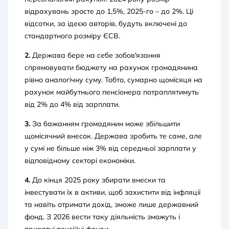
відрахувань зросте до 1,5%, 2025-го – до 2%. Ці
відсотки, за ідеєю авторів, будуть включені до
стандартного розміру ЄСВ.
2.
Держава бере на себе зобов'язання
спрямовувати бюджету на рахунок громадянина
рівно аналогічну суму. Тобто, сумарно щомісяця на
рахунок майбутнього пенсіонера потраплятимуть
від 2% до 4% від зарплати.
3.
За бажанням громадянин може збільшити
щомісячний внесок. Держава зробить те саме, але
у сумі не більше ніж 3% від середньої зарплати у
відповідному секторі економіки.
4.
До кінця 2025 року збирати внески та
інвестувати їх в активи, щоб захистити від інфляції
та навіть отримати дохід, зможе лише державний
фонд. З 2026 вести таку діяльність зможуть і
приватні пенсійні фонди.