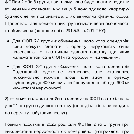
ФОПом 2 або 3 групи, при цьому вона буде платити податки
за меншими ставками, ніж якщо б вона здавала квартиру/
будинок не як підприємець, а як звичайна фізична особа.
Щоправда, для кожної з цих груп існують певні особливості
та обмеження (встановлені п. 291.5.3. ст. 291 ПКУ):
Для ФОП 2-ї групи є обмеження щодо кола орендарів:
вони можуть здавати в оренду нерухомість лише
населенню та платникам єдиного податку (до яких
належать такі самі ФОПи та юрособи – «єдинщики»);
Для ФОП 3-ї групи обмежень щодо кола орендарів
Податковий кодекс не встановлює, але встановлює
максимально можливі площі для здачі в оренду
(субренду): до 400 м² житлової нерухомості або до 900 м²
нежитлової нерухомості.
2)
не може надавати майно в оренду як ФОП взагалі, якщо
у неї 1-а група єдиного податку (така діяльність не входить
до переліку побутових послуг).
Розміри податків в 2025 році для ФОПів 2 та 3 групи при
використанні нерухомості як комерційної (наприклад, при