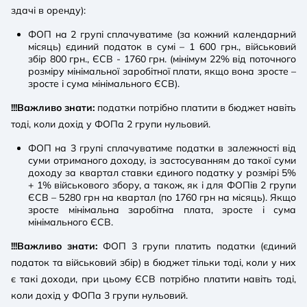
здачі в оренду):
ФОП на 2 групі сплачуватиме (за кожний календарний
місяць) єдиний податок в сумі – 1 600 грн., військовий
збір 800 грн., ЄСВ - 1760 грн. (мінімум 22% від поточного
розміру мінімальної заробітної плати, якщо вона зросте –
зросте і сума мінімального ЄСВ).
!!!Важливо знати:
податки потрібно платити в бюджет навіть
тоді, коли дохід у ФОПа 2 групи нульовий.
ФОП на 3 групі сплачуватиме податки в залежності від
суми отриманого доходу, із застосуванням до такої суми
доходу за квартал ставки єдиного податку у розмірі 5%
+ 1% військового збору, а також, як і для ФОПів 2 групи
ЄСВ – 5280 грн на квартал (по 1760 грн на місяць). Якщо
зросте мінімальна заробітна плата, зросте і сума
мінімального ЄСВ.
!!!Важливо знати:
ФОП 3 групи платить податки (єдиний
податок та військовий збір) в бюджет тільки тоді, коли у них
є такі доходи, при цьому ЄСВ потрібно платити навіть тоді,
коли дохід у ФОПа 3 групи нульовий.