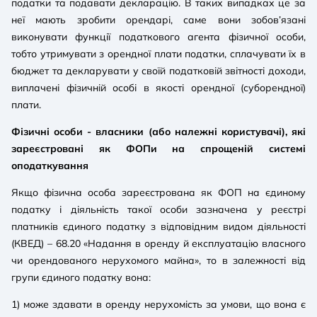
податки та подавати декларацію. В таких випадках це за
неї мають зробити орендарі, саме вони зобов’язані
виконувати функції податкового агента фізичної особи,
тобто утримувати з орендної плати податки, сплачувати їх в
бюджет та декларувати у своїй податковій звітності доходи,
виплачені фізичній особі в якості орендної (суборендної)
плати.
Фізичні особи - власники (або належні користувачі), які
зареєстровані як ФОПи на спрощеній системі
оподаткування
Якщо фізична особа зареєстрована як ФОП на єдиному
податку і діяльність такої особи зазначена у реєстрі
платників єдиного податку з відповідним видом діяльності
(КВЕД) – 68.20 «Надання в оренду й експлуатацію власного
чи орендованого нерухомого майна», то в залежності від
групи єдиного податку вона:
1)
може здавати в оренду нерухомість за умови, що вона є