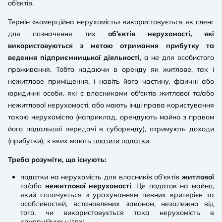
об’єктів.
Термін «комерційна нерухомість» використовується як сленг
для позначення тих
об'єктів нерухомості, які
використовуються з метою отримання прибутку та
ведення підприємницької діяльності
, а не для особистого
проживання. Тобто надаючи в оренду як житлове, так і
нежитлове приміщення, і навіть його частину, фізичні або
юридичні особи, які є власниками об'єктів житлової та/або
нежитлової нерухомості, або мають інші права користування
такою нерухомістю (наприклад, орендують майно з правом
його подальшої передачі в суборенду), отримують доходи
(прибутки), з яких мають
платити податки
.
Треба розуміти, що існують:
податки на нерухомість для власників об'єктів
житлової
та/або
нежитлової нерухомості
. Це податок на майно,
який сплачується з урахуванням певних критерієв та
особливостей, встановлених законом, незалежно від
того, чи використовується така нерухомість в
комерційних цілях;