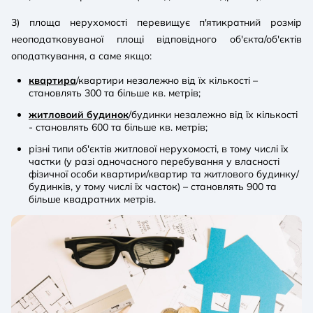
3) площа нерухомості перевищує п'ятикратний розмір
неоподатковуваної площі відповідного об'єкта/об'єктів
оподаткування, а саме якщо:
квартира
/квартири незалежно від їх кількості –
становлять 300 та більше кв. метрів;
житловоий будинок
/будинки незалежно від їх кількості
- становлять 600 та більше кв. метрів;
різні типи об'єктів житлової нерухомості, в тому числі їх
частки (у разі одночасного перебування у власності
фізичної особи квартири/квартир та житлового будинку/
будинків, у тому числі їх часток) – становлять 900 та
більше квадратних метрів.