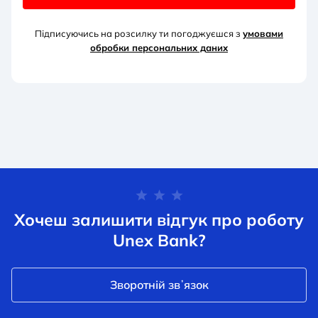
Підписуючись на розсилку ти погоджуєшся з
умовами
обробки персональних д
аних
Хочеш залишити відгук про роботу
Unex Bank?
Зворотній звʼязок