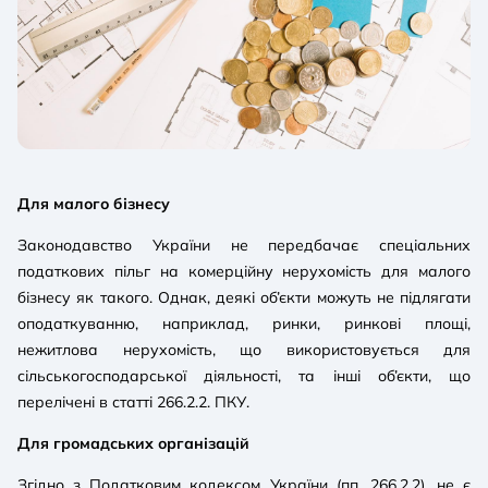
Для малого бізнесу
Законодавство України не передбачає спеціальних
податкових пільг на комерційну нерухомість для малого
бізнесу як такого. Однак, деякі об’єкти можуть не підлягати
оподаткуванню, наприклад, ринки, ринкові площі,
нежитлова нерухомість, що використовується для
сільськогосподарської діяльності, та інші об’єкти, що
перелічені в статті 266.2.2. ПКУ.
Для громадських організацій
Згідно з Податковим кодексом України (пп. 266.2.2), не є