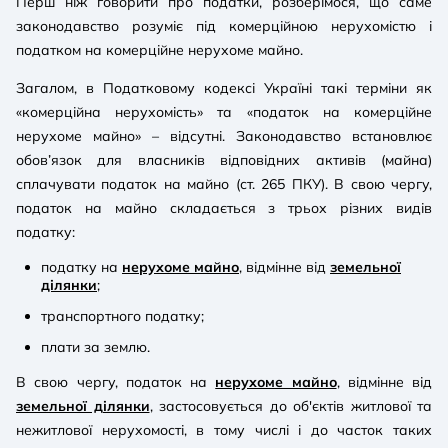
Перш ніж говорити про податки, розберімося, що саме
законодавство розуміє під комерційною нерухомістю і
податком на комерційне нерухоме майно.
Загалом, в Податковому кодексі Україні такі терміни як
«комерційна нерухомість» та «податок на комерційне
нерухоме майно» – відсутні. Законодавство встановлює
обов’язок для власників відповідних активів (майна)
сплачувати податок на майно (ст. 265 ПКУ). В свою чергу,
податок на майно складається з трьох різних видів
податку:
податку на
нерухоме майно
, відмінне від
земельної
ділянки
;
транспортного податку;
плати за землю.
В свою чергу, податок на
нерухоме майно
, відмінне від
земельної ділянки
, застосовується до об'єктів житлової та
нежитлової нерухомості, в тому числі і до часток таких