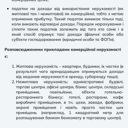
податки на доходи від використання нерухомості (як
житлової так і нежитлової) як комерційної, тобто з метою
отримання прибутку. Такий податок виникає тільки тоді,
коли викають відповідні доходи. Порядок нарахування і
сплати таких податків залежить від того хто саме і в
який спосіб отримує такі доходи (фізичні особи або
суб’єкти господарювання (юридичні особи та ФОПи).
Розповсюдженими прикладами комерційної нерухомості
є:
Житлова нерухомість – квартири, будинки, їх частки (в
результаті чого орендодавцем отримуються доходи
від надання нерухомості в оренду, суборенду тощо).
Нежитлова нерухомість: адміністративні будівлі,
торгові центри, офісні центри, бізнес центри, складські
приміщення, павільйони, об’єкти готельно-
ресторанного бізнесу: готелі, ресторани, кафе
виробничі приміщення, в т.ч. цехи, заводи, фабрики,
окремі приміщення і навіть просто частки цих
приміщень (наприклад, 1 квадратний метр для
розташування банком банкомату в торговому центрі).