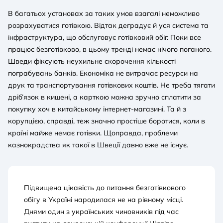
В багатьох установах за таких умов взагалі неможливо
розрахуватися готівкою. Відтак деградує й уся система та
інфраструктура, що обслуговує готівковий обіг. Поки все
працює безготівково, в цьому тренді немає нічого поганого.
Шведи фіксують неухильне скорочення кількості
пограбувань банків. Економіка не витрачає ресурси на
друк та транспортування готівкових коштів. Не треба тягати
дріб’язок в кишені, а карткою можна зручно сплатити за
покупку хоч в китайському інтернет-магазині. Та й з
корупцією, справді, теж значно простіше боротися, коли в
країні майже немає готівки. Щоправда, проблеми
казнокрадства як такої в Швеції давно вже не існує.
Підвищена цікавість до питання безготівкового
обігу в Україні народилася не на рівному місці.
Днями один з українських чиновників під час