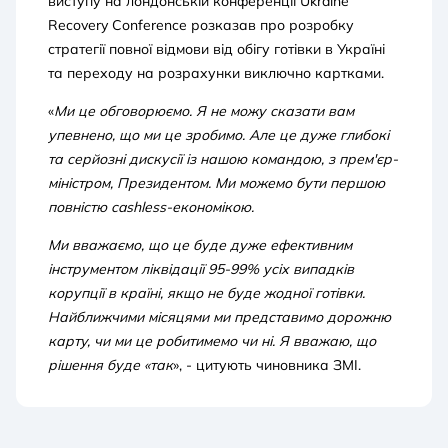
виступу на лондонській конференції Ukraine
Recovery Conference розказав про розробку
стратегії повної відмови від обігу готівки в Україні
та переходу на розрахунки виключно картками.
«
Ми це обговорюємо. Я не можу сказати вам
упевнено, що ми це зробимо. Але це дуже глибокі
та серйозні дискусії із нашою командою, з прем'єр-
міністром, Президентом. Ми можемо бути першою
повністю cashless-економікою.
Ми вважаємо, що це буде дуже ефективним
інструментом ліквідації 95-99% усіх випадків
корупції в країні, якщо не буде жодної готівки.
Найближчими місяцями ми представимо дорожню
карту, чи ми це робитимемо чи ні. Я вважаю, що
рішення буде «так
», - цитують чиновника ЗМІ.