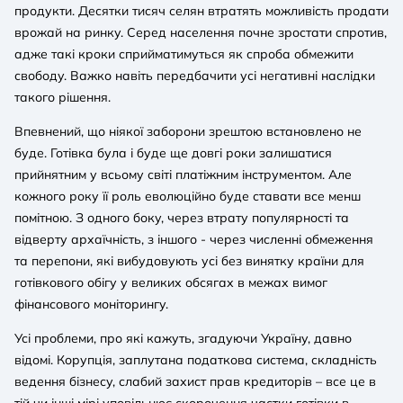
продукти. Десятки тисяч селян втратять можливість продати
врожай на ринку. Серед населення почне зростати спротив,
адже такі кроки сприйматимуться як спроба обмежити
свободу. Важко навіть передбачити усі негативні наслідки
такого рішення.
Впевнений, що ніякої заборони зрештою встановлено не
буде. Готівка була і буде ще довгі роки залишатися
прийнятним у всьому світі платіжним інструментом. Але
кожного року її роль еволюційно буде ставати все менш
помітною. З одного боку, через втрату популярності та
відверту архаїчність, з іншого - через численні обмеження
та перепони, які вибудовують усі без винятку країни для
готівкового обігу у великих обсягах в межах вимог
фінансового моніторингу.
Усі проблеми, про які кажуть, згадуючи Україну, давно
відомі. Корупція, заплутана податкова система, складність
ведення бізнесу, слабий захист прав кредиторів – все це в