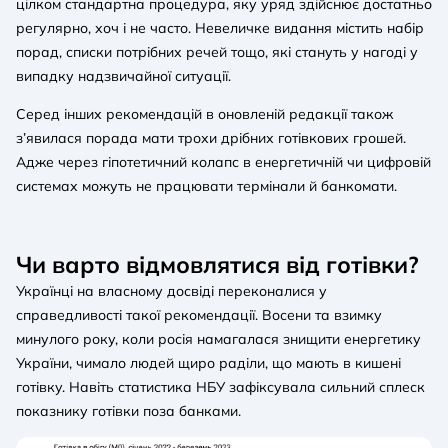
цілком стандартна процедура, яку уряд здійснює достатньо
регулярно, хоч і не часто. Невеличке видання містить набір
порад, списки потрібних речей тощо, які стануть у нагоді у
випадку надзвичайної ситуації.
Серед інших рекомендацій в оновленій редакції також
з’явилася порада мати трохи дрібних готівкових грошей.
Адже через гіпотетичний колапс в енергетичній чи цифровій
системах можуть не працювати термінали й банкомати.
Чи варто відмовлятися від готівки?
Українці на власному досвіді переконалися у
справедливості такої рекомендації. Восени та взимку
минулого року, коли росія намагалася знищити енергетику
України, чимало людей щиро раділи, що мають в кишені
готівку. Навіть статистика НБУ зафіксувала сильний сплеск
показнику готівки поза банками.