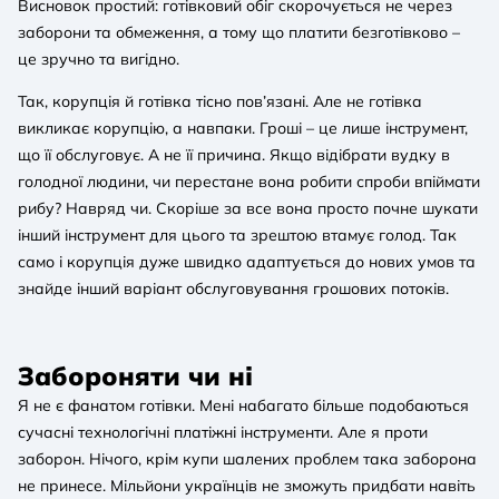
Висновок простий: готівковий обіг скорочується не через
заборони та обмеження, а тому що платити безготівково –
це зручно та вигідно.
Так, корупція й готівка тісно пов’язані. Але не готівка
викликає корупцію, а навпаки. Гроші – це лише інструмент,
що її обслуговує. А не її причина. Якщо відібрати вудку в
голодної людини, чи перестане вона робити спроби впіймати
рибу? Навряд чи. Скоріше за все вона просто почне шукати
інший інструмент для цього та зрештою втамує голод. Так
само і корупція дуже швидко адаптується до нових умов та
знайде інший варіант обслуговування грошових потоків.
Забороняти чи ні
Я не є фанатом готівки. Мені набагато більше подобаються
сучасні технологічні платіжні інструменти. Але я проти
заборон. Нічого, крім купи шалених проблем така заборона
не принесе. Мільйони українців не зможуть придбати навіть