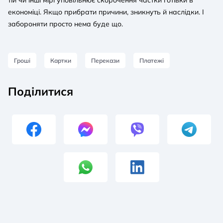
тій чи інші мірі уповільнює скорочення частки готівки в
економіці. Якщо прибрати причини, зникнуть й наслідки. І
забороняти просто нема буде що.
Гроші
Картки
Перекази
Платежі
Поділитися