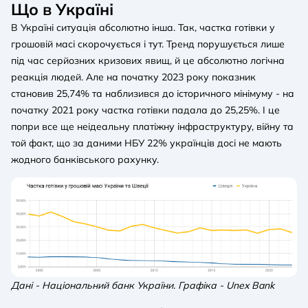
Що в Україні
В Україні ситуація абсолютно інша. Так, частка готівки у
грошовій масі скорочується і тут. Тренд порушується лише
під час серйозних кризових явищ, й це абсолютно логічна
реакція людей. Але на початку 2023 року показник
становив 25,74% та наблизився до історичного мінімуму - на
початку 2021 року частка готівки падала до 25,25%. І це
попри все ще неідеальну платіжну інфраструктуру, війну та
той факт, що за даними НБУ 22% українців досі не мають
жодного банківського рахунку.
Дані - Національний банк України. Графіка - Unex Bank