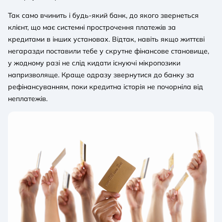
Так само вчинить і будь-який банк, до якого звернеться
клієнт, що має системні прострочення платежів за
кредитами в інших установах. Відтак, навіть якщо життєві
негаразди поставили тебе у скрутне фінансове становище,
у жодному разі не слід кидати існуючі мікропозики
напризволяще. Краще одразу звернутися до банку за
рефінансуванням, поки кредитна історія не почорніла від
неплатежів.