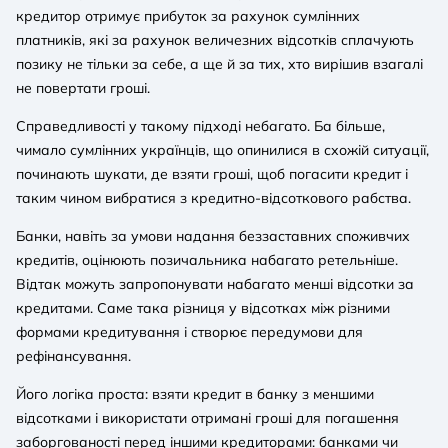
кредитор отримує прибуток за рахунок сумлінних
платників, які за рахунок величезних відсотків сплачують
позику не тільки за себе, а ще й за тих, хто вирішив взагалі
не повертати гроші.
Справедливості у такому підході небагато. Ба більше,
чимало сумлінних українців, що опинилися в схожій ситуації,
починають шукати, де взяти гроші, щоб погасити кредит і
таким чином вибратися з кредитно-відсоткового рабства.
Банки, навіть за умови надання беззаставних споживчих
кредитів, оцінюють позичальника набагато ретельніше.
Відтак можуть запропонувати набагато менші відсотки за
кредитами. Саме така різниця у відсотках між різними
формами кредитування і створює передумови для
рефінансування.
Його логіка проста: взяти кредит в банку з меншими
відсотками і використати отримані гроші для погашення
заборгованості перед іншими кредиторами: банками чи