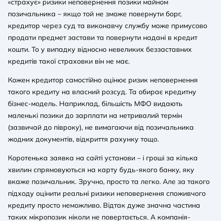
«страхує» ризики неповернення позики майном
позичальника – якщо той не зможе повернути борг,
кредитор через суд та виконавчу службу може примусово
продати предмет застави та повернути надані в кредит
кошти. То у випадку відносно невеликих беззаставних
кредитів такої страховки він не має.
Кожен кредитор самостійно оцінює ризик неповернення
такого кредиту на власний розсуд. Та обирає кредитну
бізнес-модель. Наприклад, більшість МФО видають
маленькі позики до зарплати на нетривалий термін
(зазвичай до півроку), не вимагаючи від позичальника
жодних документів, відкриття рахунку тощо.
Коротенька заявка на сайті установи – і гроші за кілька
хвилин спрямовуються на карту будь-якого банку, яку
вкаже позичальник. Зручно, просто та легко. Але за такого
підходу оцінити реальні ризики неповернення споживчого
кредиту просто неможливо. Відтак дуже значна частина
таких мікропозик ніколи не повертається. А компанія-