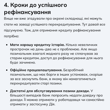
4. Кроки до успішного
рефінансування
Вище ми вже згадували про окремі складнощі, які можуть
стати на заваді успішного перекредитування. Тут давай все
підсумуємо. Тож, для отримання кредиту рефінансування
потрібно:
Мати хорошу кредитну історію.
Кілька невеличких
прострочок на день-два не є проблемою. Але якщо
позичальник взагалі жодного разу не сплачував за
старим кредитом, доступ до рефінансування для нього
буде зачинено.
Офіційне працевлаштування.
Безробітний
позичальник, що має борги в інших установах, скоріше
за все засмутить банк, в якому він намагатиметься
перекредитувати старі позики.
Достатні для обслуговування позики доходи.
У
більшості випадків банк попросить надати довідку про
доходи. Її можна отримати у роботодавця чи самостійно
отримати у застосунку Дія.