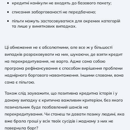
кредитні канікули не входять до базового пакету;
списання заборгованості не передбачено;
пільги можуть застосовуватися для окремих категорій
та лише у виняткових випадках.
Ці обмеження не є абсолютними, але все ж у більшості
випадків розраховувати на них, шукаючи, де взяти кредит
на перекредитування, не варто. Адже сама собою
програма рефінансування є способом вирішення проблеми
надмірного боргового навантаження. Іншими словами, вона
сама є пільгою.
Також слід зауважити, що позитивна кредитна історія і у
даному випадку є критично важливим критерієм, без якого
позичальник буде позбавлений шансів на
перекредитування. Чи станеш ти давати позику людині, яка
вже брала гроші у всіх твоїх сусідів і жодному з них не
повернула борг?