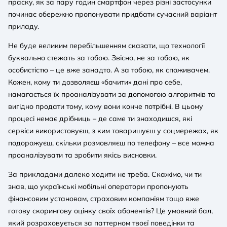
праску, як за пару годин смартфон через різні застосунки
починає обережно пропонувати придбати сучасний варіант
приладу.
Не буде великим перебільшенням сказати, що технології
буквально стежать за тобою. Звісно, не за тобою, як
особистістю – це вже занадто. А за тобою, як споживачем.
Кожен, кому ти дозволяєш «бачити» дані про себе,
намагається їх проаналізувати за допомогою алгоритмів та
вигідно продати тому, кому вони конче потрібні. В цьому
процесі немає дрібниць – де саме ти знаходишся, які
сервіси використовуєш, з ким товаришуєш у соцмережах, як
подорожуєш, скільки розмовляєш по телефону – все можна
проаналізувати та зробити якісь висновки.
За прикладами далеко ходити не треба. Скажімо, чи ти
знав, що українські мобільні оператори пропонують
фінансовим установам, страховим компаніям тощо вже
готову скорингову оцінку своїх абонентів? Це умовний бал,
який розраховується за паттерном твоєї поведінки та