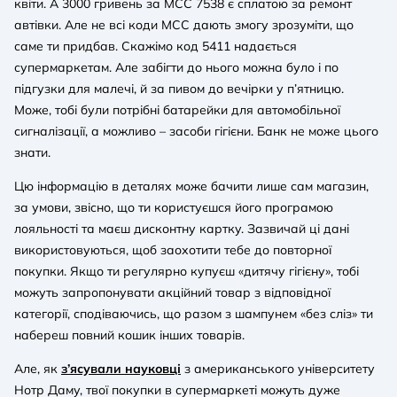
квіти. А 3000 гривень за MCC 7538 є сплатою за ремонт
автівки. Але не всі коди MCC дають змогу зрозуміти, що
саме ти придбав. Скажімо код 5411 надається
супермаркетам. Але забігти до нього можна було і по
підгузки для малечі, й за пивом до вечірки у п’ятницю.
Може, тобі були потрібні батарейки для автомобільної
сигналізації, а можливо – засоби гігієни. Банк не може цього
знати.
Цю інформацію в деталях може бачити лише сам магазин,
за умови, звісно, що ти користуєшся його програмою
лояльності та маєш дисконтну картку. Зазвичай ці дані
використовуються, щоб заохотити тебе до повторної
покупки. Якщо ти регулярно купуєш «дитячу гігієну», тобі
можуть запропонувати акційний товар з відповідної
категорії, сподіваючись, що разом з шампунем «без сліз» ти
набереш повний кошик інших товарів.
Але, як
з’ясували науковці
з американського університету
Нотр Даму, твої покупки в супермаркеті можуть дуже