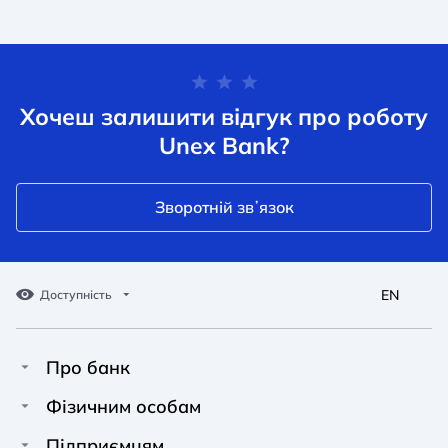
Хочеш залишити відгук про роботу
Unex Bank?
Зворотній звʼязок
EN
Доступність
Про банк
Про Unex Bank
A A
A A
Фізичним особам
A A
Контакти
Кредити
Підприємцям
Звичайний
Середній
Великий