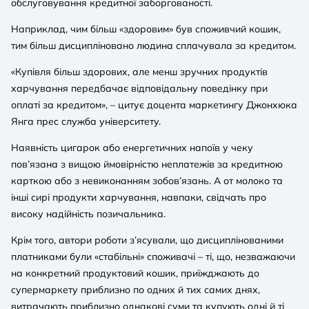
обслуговування кредитної заборгованості.
Наприклад, чим більш «здоровим» був споживчий кошик,
тим більш дисципліновано людина сплачувала за кредитом.
«Купівля більш здорових, але менш зручних продуктів
харчування передбачає відповідальну поведінку при
оплаті за кредитом», – цитує доцента маркетингу Джонхюка
Янга прес служба університету.
Наявність цигарок або енергетичних напоїв у чеку
пов’язана з вищою ймовірністю неплатежів за кредитною
карткою або з невиконанням зобов’язань. А от молоко та
інші сирі продукти харчування, навпаки, свідчать про
високу надійність позичальника.
Крім того, автори роботи з’ясували, що дисциплінованими
платниками були «стабільні» споживачі – ті, що, незважаючи
на конкретний продуктовий кошик, приїжджають до
супермаркету приблизно по одних й тих самих днях,
витрачають приблизно однакові суми та купують одні й ті