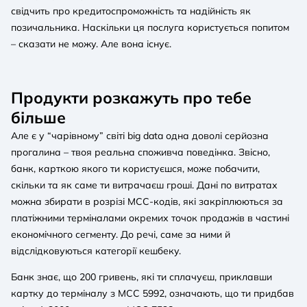
свідчить про кредитоспроможність та надійність як
позичальника. Наскільки ця послуга користується попитом
– сказати не можу. Але вона існує.
Продукти розкажуть про тебе
більше
Але є у “чарівному” світі big data одна доволі серйозна
прогалина – твоя реальна споживча поведінка. Звісно,
банк, карткою якого ти користуєшся, може побачити,
скільки та як саме ти витрачаєш гроші. Дані по витратах
можна збирати в розрізі MCC-кодів, які закріплюються за
платіжними терміналами окремих точок продажів в частині
економічного сегменту. До речі, саме за ними й
відслідковуються категорії кешбеку.
Банк знає, що 200 гривень, які ти сплачуєш, приклавши
картку до терміналу з MCC 5992, означають, що ти придбав