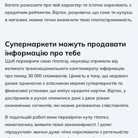
багато розказати про твій характер та істотно корелюють з
кредитним рейтингом. Відтак, розуміючи, що саме ти купуєш
в магазині, можна точно визначити твою платоспроможність.
Супермаркети можуть продавати
інформацію про тебе
Щоб перевірити свою гіпотезу, науковці отримали від
великого транснаціонального конгломерату інформацію
про понад 30 000 споживачів. Цінність в тому, що надавач
даних одночасно є власником мережі супермаркетів та
фінансової установи, що емітує кредитні картки. Відтак, у
дослідників в руках опинилися дані з двох різних
економічних сегментів, які можна релевантно співставляти.
В подальшій роботі вони перевіряли купу гіпотез,
намагаючись виявити певні закономірності. І деякі
«продуктові» звички дуже чітко корелювали з ретельністю