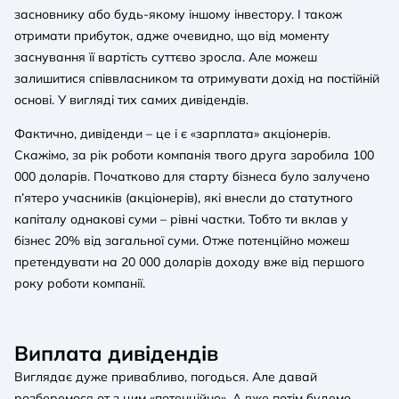
засновнику або будь-якому іншому інвестору. І також
отримати прибуток, адже очевидно, що від моменту
заснування її вартість суттєво зросла. Але можеш
залишитися співвласником та отримувати дохід на постійній
основі. У вигляді тих самих дивідендів.
Фактично, дивіденди – це і є «зарплата» акціонерів.
Скажімо, за рік роботи компанія твого друга заробила 100
000 доларів. Початково для старту бізнеса було залучено
п’ятеро учасників (акціонерів), які внесли до статутного
капіталу однакові суми – рівні частки. Тобто ти вклав у
бізнес 20% від загальної суми. Отже потенційно можеш
претендувати на 20 000 доларів доходу вже від першого
року роботи компанії.
Виплата дивідендів
Виглядає дуже привабливо, погодься. Але давай
розберемося от з цим «потенційно». А вже потім будемо