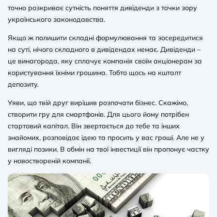
точно розкриває сутність поняття дивіденди з точки зору
українського законодавства.
Якщо ж полишити складні формулювання та зосередитися
на суті, нічого складного в дивідендах немає. Дивіденди –
це винагорода, яку сплачує компанія своїм акціонерам за
користування їхніми грошима. Тобто щось на кшталт
депозиту.
Уяви, що твій друг вирішив розпочати бізнес. Скажімо,
створити гру для смартфонів. Для цього йому потрібен
стартовий капітал. Він звертається до тебе та інших
знайомих, розповідає ідею та просить у вас гроші. Але не у
вигляді позики. В обмін на твої інвестиції він пропонує частку
у новоствореній компанії.