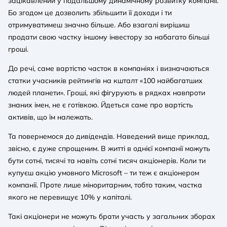
зацікавлений у подальшому динамічному розвитку компанії.
Бо згодом це дозволить збільшити її доходи і ти
отримуватимеш значно більше. Або взагалі вирішиш
продати свою частку іншому інвестору за набагато більші
гроші.
До речі, саме вартістю часток в компаніях і визначаються
статки учасників рейтингів на кшталт «100 найбагатших
людей планети». Гроші, які фігурують в рядках навпроти
знаних імен, не є готівкою. Йдеться саме про вартість
активів, що їм належать.
Та повернемося до дивідендів. Наведений вище приклад,
звісно, є дуже спрощеним. В житті в однієї компанії можуть
бути сотні, тисячі та навіть сотні тисяч акціонерів. Коли ти
купуєш акцію умовного Microsoft – ти теж є акціонером
компанії. Проте лише міноритарним, тобто таким, частка
якого не перевищує 10% у капіталі.
Такі акціонери не можуть брати участь у загальних зборах