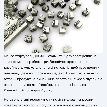
Бізнес стартував. Днями і ночами твій друг зосереджено
займається розробкою гри. Винаймає програмістів та
дизайнерів, маркетологів та фінансистів, щоб перетворити
геніальну ідею на справжній шедевр. І зрештою виводить
готовий продукт на ринок. Київ просто з’їжджає з глузду від
гри, тренд підхоплює Україна, а зрештою і весь світ.
Компанія фіксує перший дохід.
На цьому етапі теоретично ти навіть можеш попросити
повернути свої гроші, продавши частку в компанії другу-