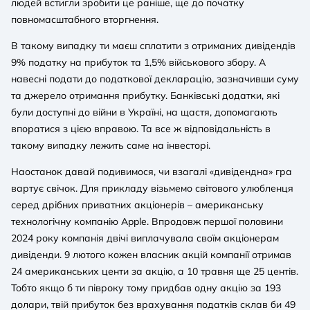
людей встигли зробити це раніше, ще до початку
повномасштабного вторгнення.
В такому випадку ти маєш сплатити з отриманих дивідендів
9% податку на прибуток та 1,5% військового збору. А
навесні подати до податкової декларацію, зазначивши суму
та джерело отримання прибутку. Банківські додатки, які
були доступні до війни в Україні, на щастя, допомагають
впоратися з цією вправою. Та все ж відповідальність в
такому випадку лежить саме на інвесторі.
Наостанок давай подивимося, чи взагалі «дивідендна» гра
вартує свічок. Для прикладу візьмемо світового улюбленця
серед дрібних приватних акціонерів – американську
технологічну компанію Apple. Впродовж першої половини
2024 року компанія двічі виплачувала своїм акціонерам
дивіденди. 9 лютого кожен власник акцій компанії отримав
24 американських центи за акцію, а 10 травня ще 25 центів.
Тобто якщо б ти півроку тому придбав одну акцію за 193
долари, твій прибуток без врахування податків склав би 49