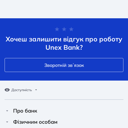
Хочеш залишити відгук про роботу
Unex Bank?
Зворотній звʼязок
Доступність
Про банк
Про Unex Bank
A A
A A
Фізичним особам
A A