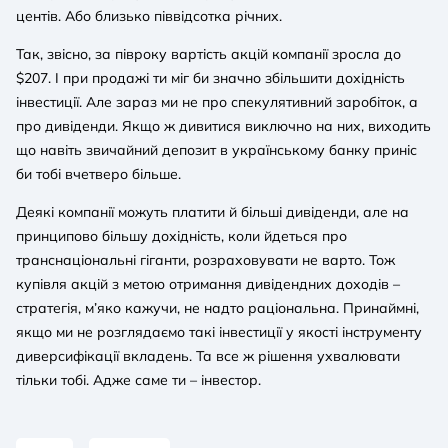
центів. Або близько піввідсотка річних.
Так, звісно, за півроку вартість акцій компанії зросла до
$207. І при продажі ти міг би значно збільшити дохідність
інвестиції. Але зараз ми не про спекулятивний заробіток, а
про дивіденди. Якщо ж дивитися виключно на них, виходить
що навіть звичайний депозит в українському банку приніс
би тобі вчетверо більше.
Деякі компанії можуть платити й більші дивіденди, але на
принципово більшу дохідність, коли йдеться про
транснаціональні гіганти, розраховувати не варто. Тож
купівля акцій з метою отримання дивідендних доходів –
стратегія, м’яко кажучи, не надто раціональна. Принаймні,
якщо ми не розглядаємо такі інвестиції у якості інструменту
диверсифікації вкладень. Та все ж рішення ухвалювати
тільки тобі. Адже саме ти – інвестор.