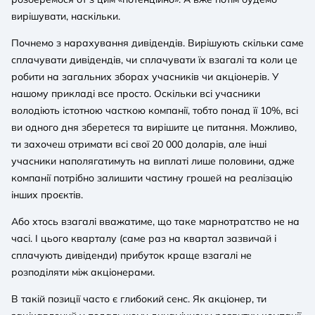
вирішувати, наскільки.
Почнемо з нарахування дивідендів. Вирішують скільки саме
сплачувати дивідендів, чи сплачувати їх взагалі та коли це
робити на загальних зборах учасників чи акціонерів. У
нашому прикладі все просто. Оскільки всі учасники
володіють істотною часткою компанії, тобто понад її 10%, всі
ви одного дня зберетеся та вирішите це питання. Можливо,
ти захочеш отримати всі свої 20 000 доларів, але інші
учасники наполягатимуть на виплаті лише половини, адже
компанії потрібно залишити частину грошей на реалізацію
інших проєктів.
Або хтось взагалі вважатиме, що таке марнотратство не на
часі. І цього кварталу (саме раз на квартал зазвичай і
сплачують дивіденди) прибуток краще взагалі не
розподіляти між акціонерами.
В такій позиції часто є глибокий сенс. Як акціонер, ти