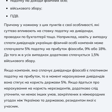
податку на доходи фізичних осіб;
військового збору;
ПДВ.
Причому у кожному з цих пунктів є свої особливості, які
суттєво впливають на ставку податку на дивіденди,
проводки по бухгалтерії тощо. Наприклад, навіть у випадку
сплати дивідендів українцю-фізичній особі компанія може
сплачувати 5% податку на прибуток фізособи, 9% або 18%.
До того ж в усіх випадках додатково сплачується 1,5%
військового збору.
Якщо компанія, яка сплачує дивіденди фізособі є платником
податку на прибуток, то в момент нарахування дивідендів
вона стягує на користь держави 5%. Якщо йдеться про
нарахування на користь нерезидентів, додатково слід
уточнити, чи немає інших умов, закріплених в міжнародних
угодах між Україною та державою, резидентом якої є
учасник.