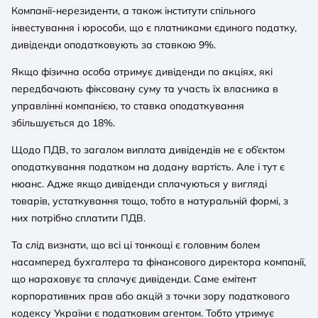
Компанії-нерезиденти, а також інститути спільного
інвестування і юрособи, що є платниками єдиного податку,
дивіденди оподатковують за ставкою 9%.
Якщо фізична особа отримує дивіденди по акціях, які
передбачають фіксовану суму та участь їх власника в
управлінні компанією, то ставка оподаткування
збільшується до 18%.
Щодо ПДВ, то загалом виплата дивідендів не є об’єктом
оподаткування податком на додану вартість. Але і тут є
нюанс. Адже якщо дивіденди сплачуються у вигляді
товарів, устаткування тощо, тобто в натуральній формі, з
них потрібно сплатити ПДВ.
Та слід визнати, що всі ці тонкощі є головним болем
насамперед бухгалтера та фінансового директора компанії,
що нараховує та сплачує дивіденди. Саме емітент
корпоративних прав або акцій з точки зору податкового
кодексу України є податковим агентом. Тобто утримує