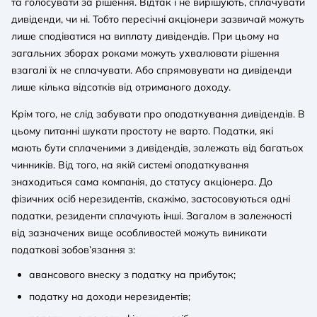
та голосувати за рішення. Відтак і не вирішують, сплачувати
дивіденди, чи ні. Тобто пересічні акціонери зазвичай можуть
лише сподіватися на виплату дивідендів. При цьому на
загальних зборах роками можуть ухвалювати рішення
взагалі їх не сплачувати. Або спрямовувати на дивіденди
лише кілька відсотків від отриманого доходу.
Крім того, не слід забувати про оподаткування дивідендів. В
цьому питанні шукати простоту не варто. Податки, які
мають бути сплаченими з дивідендів, залежать від багатьох
чинників. Від того, на якій системі оподаткування
знаходиться сама компанія, до статусу акціонера. До
фізичних осіб нерезидентів, скажімо, застосовуються одні
податки, резиденти сплачують інші. Загалом в залежності
від зазначених вище особливостей можуть виникати
податкові зобов’язання з:
авансового внеску з податку на прибуток;
податку на доходи нерезидентів;