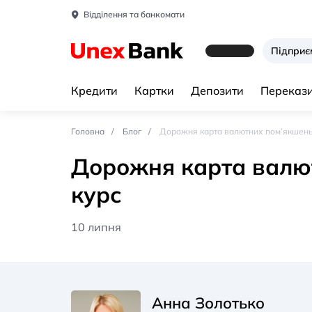
Відділення та банкомати
Підпри
Кредити
Картки
Депозити
Перекази
Головна
Блог
Дорожня карта валютних пом’якшень
Дорожня карта валю
курс
10 липня
Анна Золотько