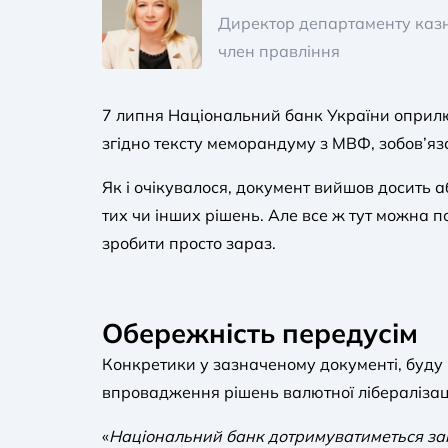
Директор департаменту казн
член правління
7 липня Національний банк України оприлюд
згідно тексту меморандуму з МВФ, зобов’яз
Як і очікувалося, документ вийшов досить 
тих чи інших рішень. Але все ж тут можна п
зробити просто зараз.
Обережність передусім
Конкретики у зазначеному документі, буду в
впровадження рішень валютної лібералізаці
«
Національний банк дотримуватиметься зага