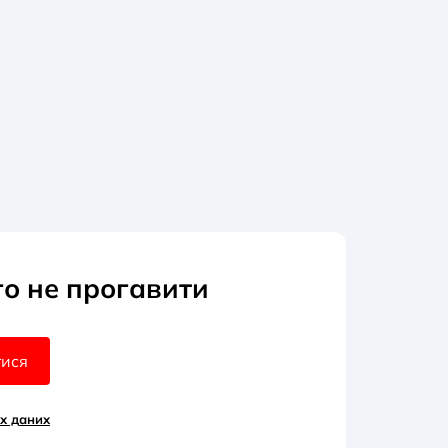
го не прогавити
тися
х д
аних