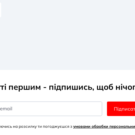
тті першим - підпишись, щоб нічо
 email
Підписа
уючись на розсилку ти погоджуєшся з
умовами обробки персональни