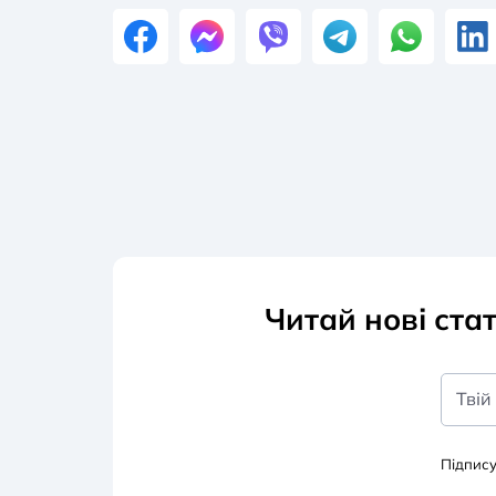
Читай нові ста
Твій
Підпис