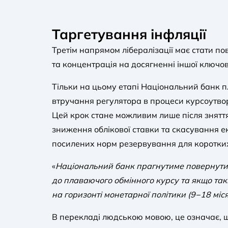
Таргетування інфляції
Третім напрямом лібералізації має стати п
та концентрація на досягненні іншої ключово
Тільки на цьому етапі Національний банк п
втручання регулятора в процеси курсоутворе
Цей крок стане можливим лише після зняття
зниження облікової ставки та скасування е
посилених норм резервування для коротких
«
Національний банк прагнутиме повернути
до плаваючого обмінного курсу та якщо так
на горизонті монетарної політики (9−18 міся
В перекладі людською мовою, це означає, щ