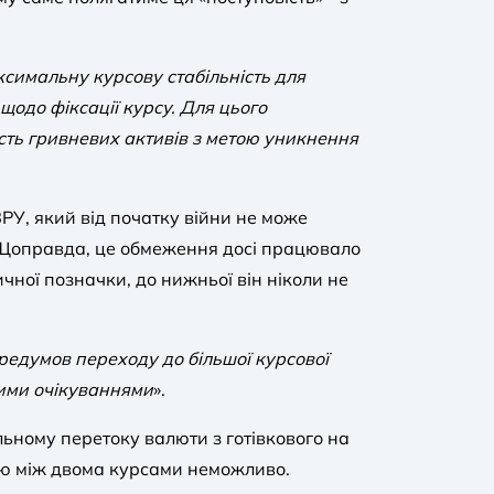
ксимальну курсову стабільність для
 щодо фіксації курсу. Для цього
сть гривневих активів з метою уникнення
У, який від початку війни не може
я. Щоправда, це обмеження досі працювало
ичної позначки, до нижньої він ніколи не
редумов переходу до більшої курсової
вими очікуваннями
».
ьному перетоку валюти з готівкового на
ицю між двома курсами неможливо.