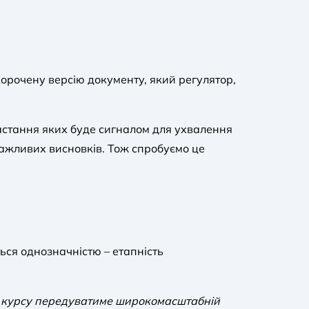
орочену версію документу, який регулятор,
настання яких буде сигналом для ухвалення
 важливих висновків. Тож спробуємо це
ься однозначністю – етапність
го курсу передуватиме широкомасштабній