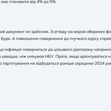
У, має становити від 4% до 5%.
ий документ не здійснив. З огляду на вкрай обережні 
 буде. А повноцінне повернення до гнучкого курсу справа 
о інфляція повернеться до цільового діапазону наприкін
 швидше, ніж очікував НБУ. Проте, якщо орієнтуватися н
о таргетування не відбудеться раніше середини 2024 ро