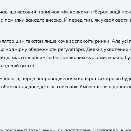
ачає, що часовий проміжок між кроками лібералізації мо
іна помилки занадто висока. Й перед тим, як ухвалювати 
лятор цим текстом лише хоче заспокоїти ринки. Але усі 
о надмірну обережність регулятора. Деякі з ухвалених 
ицю між готівковим та безготівковим курсами, можна бул
ладеній цитаті.
ім іншого, перед запровадженням конкретних кроків буд
 обмеження доведеться з високою ймовірністю відновлюв
в документі зазначений, як поступовий. Щоправда, в чом