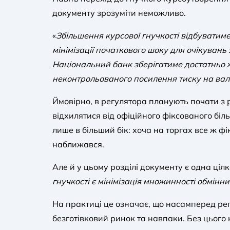
документу зрозуміти неможливо.
«
Збільшення курсової гнучкості відбуватим
мінімізації початкового шоку для очікувань 
Національний банк зберігатиме достатньо 
неконтрольованого посилення тиску на ва
Ймовірно, в регулятора планують почати з
відхилятися від офіційного фіксованого біл
лише в більший бік: хоча на торгах все ж фі
наближався.
Але й у цьому розділі документу є одна цілк
гнучкості є мінімізація множинності обмін
На практиці це означає, що насамперед рег
безготівковий ринок та навпаки. Без цьог