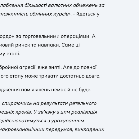
послаблення більшості валютних обмежень за
ножинність обмінних курсів
», - йдеться у
кордон за торговельними операціями. А
вковий ринок та навпаки. Саме ці
у етапі.
йної агресії, вже зняті. Але до повної
шого етапу може тривати достатньо довго.
адження пом’якшень немає й не буде.
 спираючись на результати ретельного
ніх кроків. У зв’язку з цим реалізація
я здійснюватимуться з урахуванням
 макроекономічних передумов, викладених