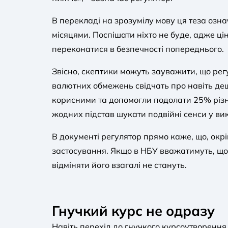
В перекладі на зрозумілу мову ця теза озн
місяцями. Поспішати ніхто не буде, адже ц
переконатися в безпечності попереднього.
Звісно, скептики можуть зауважити, що регу
валютних обмежень свідчать про навіть дещ
корисними та допомогли подолати 25% різн
жодних підстав шукати подвійні сенси у вик
В документі регулятор прямо каже, що, окр
застосування. Якщо в НБУ вважатимуть, що
відміняти його взагалі не стануть.
Гнучкий курс не одразу
Навіть перехід до гнучкого курсоутворення 