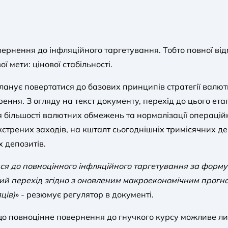
овернення до інфляційного таргетування. Тобто повної в
ї мети: цінової стабільності.
ланує повертатися до базових принципів стратегії валю
ння. З огляду на текст документу, перехід до цього ета
 більшості валютних обмежень та нормалізації операцій
кстрених заходів, на кшталт сьогоднішніх тримісячних д
 депозитів.
ся до повноцінного інфляційного таргетування за форм
ий перехід згідно з оновленим макроекономічним прогноз
ців)
» - резюмує регулятор в документі.
о повноцінне повернення до гнучкого курсу можливе лиш