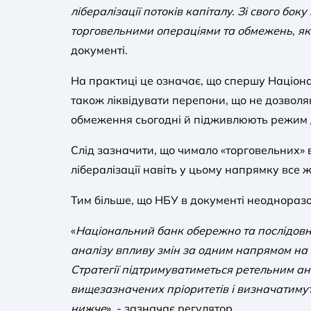
лібералізації потоків капіталу. Зі свого б
торговельними операціями та обмежень, як
документі.
На практиці це означає, що спершу Націон
також ліквідувати перепони, що не дозволяю
обмеження сьогодні й підживлюють режим дв
Слід зазначити, що чимало «торговельних» 
лібералізації навіть у цьому напрямку все 
Тим більше, що НБУ в документі неоднораз
«
Національний банк обережно та послідов
аналізу впливу змін за одним напрямом на 
Стратегії підтримуватиметься ретельним ан
вищезазначених пріоритетів і визначатим
нижче
», - зазначає регулятор.