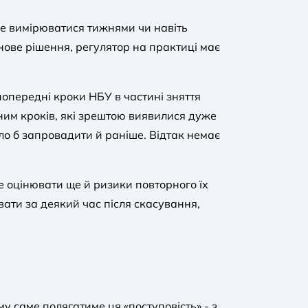
же вимірюватися тижнями чи навіть
нове рішення, регулятор на практиці має
попередні кроки НБУ в частині зняття
ним кроків, які зрештою виявилися дуже
о б запровадити й раніше. Відтак немає
е оцінювати ще й ризики повторного їх
ати за деякий час після скасування,
у саме полягатиме ця «поступовість» - з