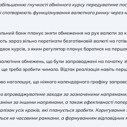
оку збільшенню гнучкості обмінного курсу передуватиме 
і спотворюють функціонування валютного ринку через м
альний банк планує зняти обмеження на рух валюти за 
ть зараз вільно перетікати безготівковій валюті на готі
ох курсів, з яким регулятор планує боротися на першом
валютних обмежень, що були запроваджені на початку збро
ж ще треба зробити чимало. Відтак реалізація навіть пер
ово наголошує, що ніякого календарного графіку запров
но впроваджуватиме заходи за зазначеними напрямами,
зміни за іншими напрямами, а також ефективності поперед
алізом усіх кроків, які планується зробити. Коригуванн
уться не часовими рамками, а формуванням відповідних