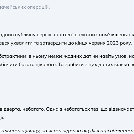
ачейських операцій,
нив публічну версію стратегії валютних пом’якшень: ск
ався ухвалити та затвердити до кінця червня 2023 року.
абстрактним: в ньому немає жодних дат чи навіть умов, 
обачити багато цікавого. Та зробити з цих даних кілька
ідверта, небагато. Одна з небагатьох тез, що відзначаєт
ї.
льного підходу, за якого відмова від фіксації обмінно