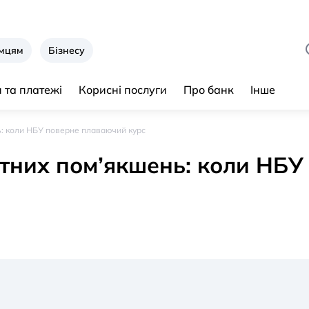
ємцям
Бізнесу
 та платежі
Корисні послуги
Про банк
Інше
: коли НБУ поверне плаваючий курс
тних пом’якшень: коли НБУ