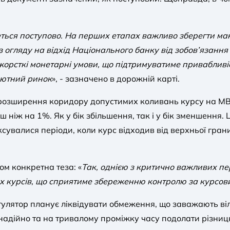
еться поступово. На перших етапах важливо зберегти ма
з огляду на відхід Національного банку від зобов’язання
жорсткі монетарні умови, що підтримуватиме привабливі
лютний ринок
», - зазначено в дорожній карті.
 розширення коридору допустимих коливань курсу на МВР
ьш ніж на 1%. Як у бік збільшення, так і у бік зменшенн
ксувалися періоди, коли курс відходив від верхньої гран
ом конкретна теза: «
Так, однією з критично важливих пе
них курсів, що сприятиме збереженню контролю за курсо
улятор планує ліквідувати обмеження, що заважають віл
о надійно та на тривалому проміжку часу подолати різн