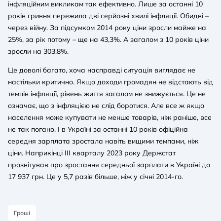
інфляційним викликам так ефективно. Лише за останні 10
років гривня пережила дві серйозні хвилі інфляції. Обидві –
через війну. За підсумком 2014 року ціни зросли майже на
25%, за рік потому – ще на 43,3%. А загалом з 10 років ціни
зросли на 303,8%.
Це доволі багато, хоча насправді ситуація виглядає не
настільки критично. Якщо доходи громадян не відстають від
темпів інфляції, рівень життя загалом не знижується. Це не
означає, що з інфляцією не слід боротися. Але все ж якщо
населення може купувати не менше товарів, ніж раніше, все
не так погано. І в Україні за останні 10 років офіційна
середня зарплата зростала навіть вищими темпами, ніж
ціни. Наприкінці III кварталу 2023 року Держстат
прозвітував про зростання середньої зарплати в Україні до
17 937 грн. Це у 5,7 разів більше, ніж у січні 2014-го.
Гроші