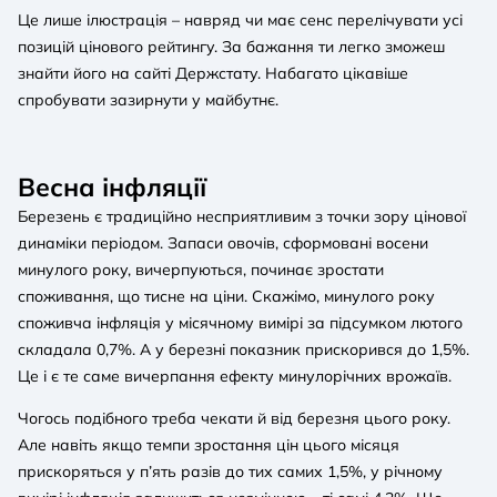
Це лише ілюстрація – навряд чи має сенс перелічувати усі
позицій цінового рейтингу. За бажання ти легко зможеш
знайти його на сайті Держстату. Набагато цікавіше
спробувати зазирнути у майбутнє.
Весна інфляції
Березень є традиційно несприятливим з точки зору цінової
динаміки періодом. Запаси овочів, сформовані восени
минулого року, вичерпуються, починає зростати
споживання, що тисне на ціни. Скажімо, минулого року
споживча інфляція у місячному вимірі за підсумком лютого
складала 0,7%. А у березні показник прискорився до 1,5%.
Це і є те саме вичерпання ефекту минулорічних врожаїв.
Чогось подібного треба чекати й від березня цього року.
Але навіть якщо темпи зростання цін цього місяця
прискоряться у п’ять разів до тих самих 1,5%, у річному