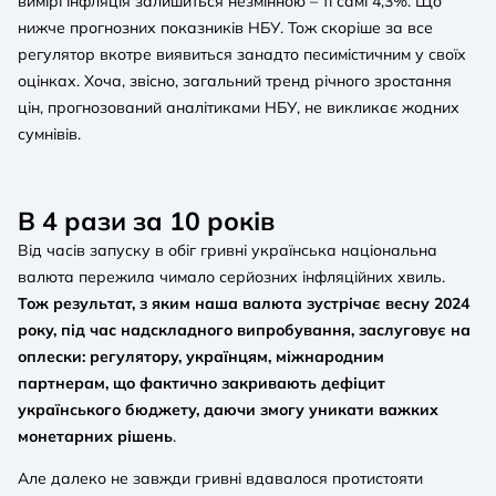
вимірі інфляція залишиться незмінною – ті самі 4,3%. Що
нижче прогнозних показників НБУ. Тож скоріше за все
регулятор вкотре виявиться занадто песимістичним у своїх
оцінках. Хоча, звісно, загальний тренд річного зростання
цін, прогнозований аналітиками НБУ, не викликає жодних
сумнівів.
В 4 рази за 10 років
Від часів запуску в обіг гривні українська національна
валюта пережила чимало серйозних інфляційних хвиль.
Тож результат, з яким наша валюта зустрічає весну 2024
року, під час надскладного випробування, заслуговує на
оплески: регулятору, українцям, міжнародним
партнерам, що фактично закривають дефіцит
українського бюджету, даючи змогу уникати важких
монетарних рішень
.
Але далеко не завжди гривні вдавалося протистояти