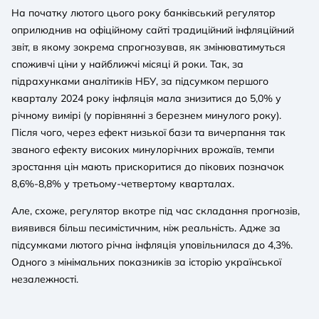
На початку лютого цього року банківський регулятор
оприлюднив на офіційному сайті традиційний інфляційний
звіт, в якому зокрема спрогнозував, як змінюватимуться
споживчі ціни у найближчі місяці й роки. Так, за
підрахунками аналітиків НБУ, за підсумком першого
кварталу 2024 року інфляція мала знизитися до 5,0% у
річному вимірі (у порівнянні з березнем минулого року).
Після чого, через ефект низької бази та вичерпання так
званого ефекту високих минулорічних врожаїв, темпи
зростання цін мають прискоритися до пікових позначок
8,6%-8,8% у третьому-четвертому кварталах.
Але, схоже, регулятор вкотре під час складання прогнозів,
виявився більш песимістичним, ніж реальність. Адже за
підсумками лютого річна інфляція уповільнилася до 4,3%.
Одного з мінімальних показників за історію української
незалежності.