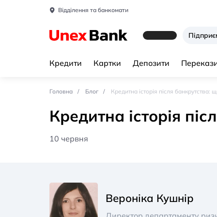
Відділення та банкомати
Підпри
Кредити
Картки
Депозити
Перекази
Головна
Блог
Кредитна історія після банкрутства: щ
Кредитна історія піс
10 червня
Вероніка Кушнір
Директор департаменту риз