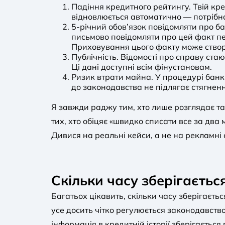
Падіння кредитного рейтингу. Твій кре
відновлюється автоматично — потрібна
5-річний обов’язок повідомляти про ба
письмово повідомляти про цей факт пе
Приховування цього факту може створ
Публічність. Відомості про справу ст
Ці дані доступні всім фінустановам.
Ризик втрати майна. У процедурі банк
до законодавства не підлягає стягнен
Я завжди раджу тим, хто лише розглядає т
тих, хто обіцяє «швидко списати все за дв
Дивися на реальні кейси, а не на рекламні 
Скільки часу зберігаєтьс
Багатьох цікавить, скільки часу зберігаєт
усе досить чітко регулюється законодавств
інформація в кредитній історії зберігаєтьс