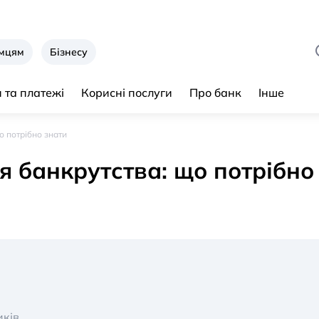
ємцям
Бізнесу
 та платежі
Корисні послуги
Про банк
Інше
о потрібно знати
ля банкрутства: що потрібно
иків