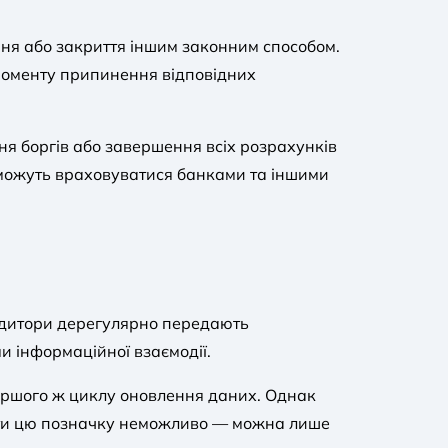
ння або закриття іншим законним способом.
моменту припинення відповідних
ння боргів або завершення всіх розрахунків
 можуть враховуватися банками та іншими
кредитори дерегулярно передають
и інформаційної взаємодії.
першого ж циклу оновлення даних. Однак
лити цю позначку неможливо — можна лише