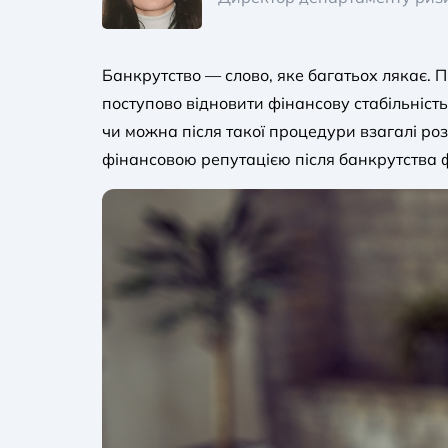
Банкрутство — слово, яке багатьох лякає. П
поступово відновити фінансову стабільність
чи можна після такої процедури взагалі роз
фінансовою репутацією після банкрутства фі