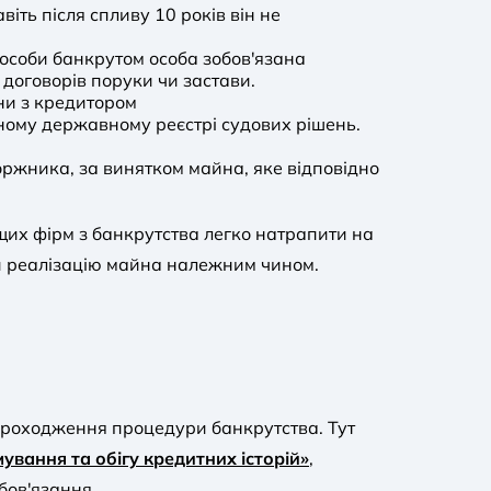
іть після спливу 10 років він не
ї особи банкрутом особа зобов'язана
договорів поруки чи застави.
ни з кредитором
иному державному реєстрі судових рішень.
оржника, за винятком майна, яке відповідно
щих фірм з банкрутства легко натрапити на
 чи реалізацію майна належним чином.
о проходження процедури банкрутства. Тут
ування та обігу кредитних історій»
,
бов'язання.