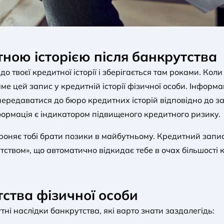
тною історією після банкрутства
о твоєї кредитної історії і зберігається там роками. Кол
аме цей запис у кредитній історії фізичної особи. Інфор
ередаватися до бюро кредитних історій відповідно до з
нформація є індикатором підвищеного кредитного ризику.
роняє тобі брати позики в майбутньому. Кредитний запис 
тством», що автоматично відкидає тебе в очах більшості к
тства фізичної особи
утні наслідки банкрутства, які варто знати заздалегідь: