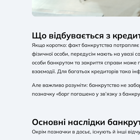
Що відбувається з креди
Якщо коротко: факт банкрутства потрапляє д
фізичної особи, передусім мають на увазі с
особи банкрутом та закриття справи може п
взаємодії. Для багатьох кредиторів така і
Але важливо розуміти: банкрутство не забо
позначку «борг погашено у зв’язку з банкру
Основні наслідки банкру
Окрім позначки в досьє, існують й інші відч