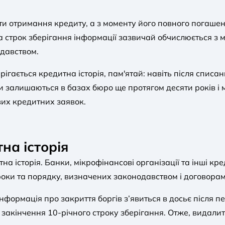
ати отримання кредиту, а з моменту його повного погаше
 строк зберігання інформації зазвичай обчислюється з 
одавством.
рігається кредитна історія, пам'ятай: навіть після списа
си залишаються в базах бюро ще протягом десяти років і
вих кредитних заявок.
на історія
на історія. Банки, мікрофінансові організації та інші 
роки та порядку, визначених законодавством і договорам
формація про закриття боргів з’явиться в досьє після 
 закінчення 10-річного строку зберігання. Отже, вида