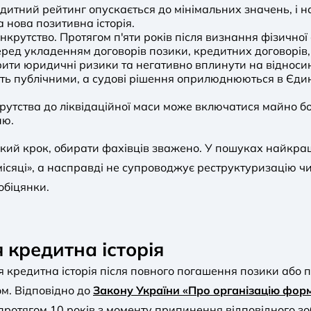
дитний рейтинг опускається до мінімальних значень, і нав
 нова позитивна історія.
нкрутство. Протягом п'яти років після визнання фізично
ред укладенням договорів позики, кредитних договорів, 
ити юридичні ризики та негативно вплинути на відноси
ають публічними, а судові рішення оприлюднюються в Єд
рутства до ліквідаційної маси може включатися майно б
ню.
акий крок, обирати фахівців зважено. У пошуках найкра
а місяці», а насправді не супроводжує реструктуризацію
обіцянки.
я кредитна історія
ься кредитна історія після повного погашення позики аб
ом. Відповідно до
Закону України «Про організацію форм
я протягом 10 років з моменту припинення відповідного зо