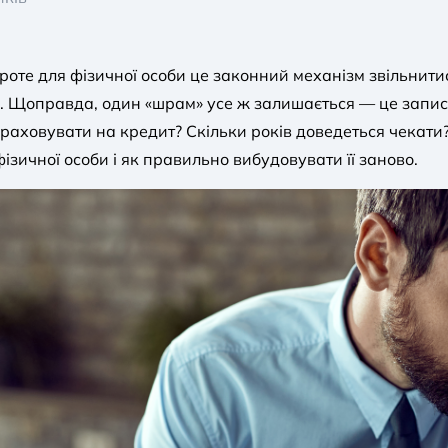
роте для фізичної особи це законний механізм звільнитис
. Щоправда, один «шрам» усе ж залишається — це запис у
раховувати на кредит? Скільки років доведеться чекати?
зичної особи і як правильно вибудовувати її заново.