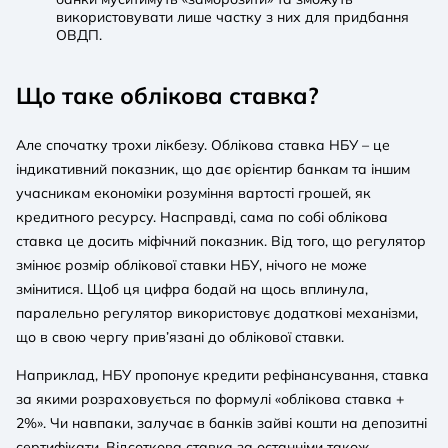
використовувати лише частку з них для придбання
ОВДП.
Що таке облікова ставка?
Але спочатку трохи лікбезу. Облікова ставка НБУ – це
індикативний показник, що дає орієнтир банкам та іншим
учасникам економіки розуміння вартості грошей, як
кредитного ресурсу. Насправді, сама по собі облікова
ставка це досить міфічний показник. Від того, що регулятор
змінює розмір облікової ставки НБУ, нічого не може
змінитися. Щоб ця цифра бодай на щось вплинула,
паралельно регулятор використовує додаткові механізми,
що в свою чергу прив’язані до облікової ставки.
Наприклад, НБУ пропонує кредити рефінансування, ставка
за якими розраховується по формулі «облікова ставка +
2%». Чи навпаки, залучає в банків зайві кошти на депозитні
сертифікати. Відсоткова ставка за останніми також