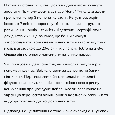
Натомість ставки за більш довгими депозитами почнуть
зростати. Причому досить суттєво. Чому? Тут слід згадати
про пункт номер 3 на початку статті. Регулятор, окрім
іншого, з 7 квітня запропонує банкам новий інструмент
розміщення коштів – тримісячні депозитні сертифікати з
дохідністю 25%. Це означає, що банки зможуть
запропонувати своїм клієнтам депозити на строк від трьох
місяців зі ставкою до 20% річних у гривні. Тобто на 2-3%
більше від поточного максимуму на ринку наразі.
Чи спрацює ця ідея саме так, як замислив регулятор –
покаже лише час. Звісно, ставки за депозитами банки
підвищать. Першими, звичайно, невеликі та середні
фінустанови, оскільки в цій частині фінансового ринку
конкуренція працює дуже добре. Але чи переконає це
українців переносити вільні кошти з карткових рахунків та
надкоротких вкладів на довгі депозити?
Відповідь на це питання не така й вже очевидна. В умовах