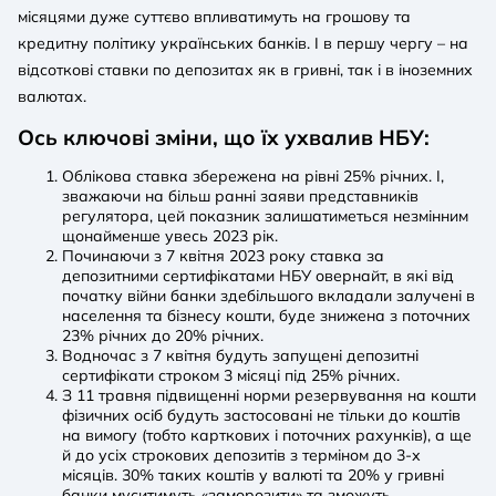
місяцями дуже суттєво впливатимуть на грошову та
кредитну політику українських банків. І в першу чергу – на
відсоткові ставки по депозитах як в гривні, так і в іноземних
валютах.
Ось ключові зміни, що їх ухвалив НБУ:
Облікова ставка збережена на рівні 25% річних. І,
зважаючи на більш ранні заяви представників
регулятора, цей показник залишатиметься незмінним
щонайменше увесь 2023 рік.
Починаючи з 7 квітня 2023 року ставка за
депозитними сертифікатами НБУ овернайт, в які від
початку війни банки здебільшого вкладали залучені в
населення та бізнесу кошти, буде знижена з поточних
23% річних до 20% річних.
Водночас з 7 квітня будуть запущені депозитні
сертифікати строком 3 місяці під 25% річних.
З 11 травня підвищенні норми резервування на кошти
фізичних осіб будуть застосовані не тільки до коштів
на вимогу (тобто карткових і поточних рахунків), а ще
й до усіх строкових депозитів з терміном до 3-х
місяців. 30% таких коштів у валюті та 20% у гривні
банки муситимуть «заморозити» та зможуть