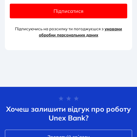
Підписатися
Підписуючись на розсилку ти погоджуєшся з
умовами
обробки персональних д
аних
Хочеш залишити відгук про роботу
Unex Bank?