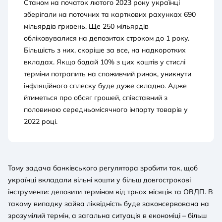
Станом на початок лютого 2023 року українці
зберігали на поточних та карткових рахунках 690
мільярдів гривень. Ще 250 мільярдів
обліковувалися на депозитах строком до 1 року.
Більшість з них, скоріше за все, на надкоротких
вкладах. Якщо бодай 10% з цих коштів у стислі
терміни потрапить на споживчий ринок, уникнути
інфляційного сплеску буде дуже складно. Адже
йтиметься про обсяг грошей, співставний з
половиною середньомісячного імпорту товарів у
2022 році.
Тому задача банківського регулятора зробити так, щоб
українці вкладали вільні кошти у більш довгострокові
інструменти: депозити терміном від трьох місяців та ОВДП. В
такому випадку зайва ліквідність буде законсервована на
зрозумілий термін, а загальна ситуація в економіці – більш