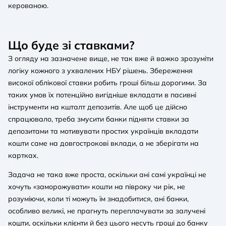
керованою.
Що буде зі ставками?
З огляду на зазначене вище, не так вже й важко зрозуміти
логіку кожного з ухвалених НБУ рішень. Збереження
високої облікової ставки робить гроші більш дорогими. За
таких умов їх потенційно вигідніше вкладати в пасивні
інструменти на кшталт депозитів. Але щоб це дійсно
спрацювало, треба змусити банки підняти ставки за
депозитами та мотивувати простих українців вкладати
кошти саме на довгострокові вклади, а не зберігати на
картках.
Задача не така вже проста, оскільки ані самі українці не
хочуть «заморожувати» кошти на півроку чи рік, не
розуміючи, коли ті можуть їм знадобитися, ані банки,
особливо великі, не прагнуть переплачувати за залучені
кошти, оскільки клієнти й без цього несуть гроші до банку