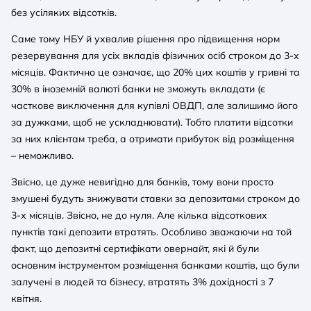
без усіляких відсотків.
Саме тому НБУ й ухвалив рішення про підвищення норм
резервування для усіх вкладів фізичних осіб строком до 3-х
місяців. Фактично це означає, що 20% цих коштів у гривні та
30% в іноземній валюті банки не зможуть вкладати (є
часткове виключення для купівлі ОВДП, але залишимо його
за дужками, щоб не ускладнювати). Тобто платити відсотки
за них клієнтам треба, а отримати прибуток від розміщення
– неможливо.
Звісно, це дуже невигідно для банків, тому вони просто
змушені будуть знижувати ставки за депозитами строком до
3-х місяців. Звісно, не до нуля. Але кілька відсоткових
пунктів такі депозити втратять. Особливо зважаючи на той
факт, що депозитні сертифікати овернайт, які й були
основним інструментом розміщення банками коштів, що були
залучені в людей та бізнесу, втратять 3% дохідності з 7
квітня.