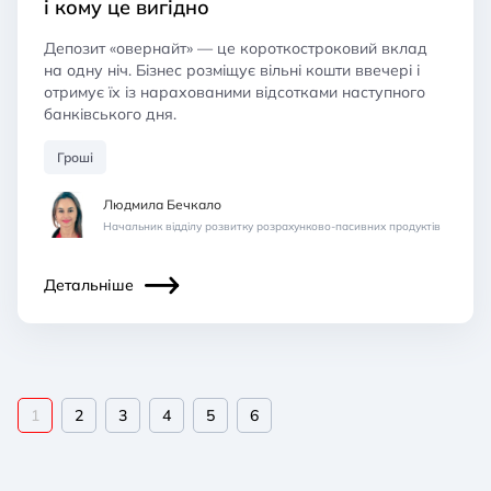
і кому це вигідно
Депозит «овернайт» — це короткостроковий вклад
на одну ніч. Бізнес розміщує вільні кошти ввечері і
отримує їх із нарахованими відсотками наступного
банківського дня.
Гроші
Людмила Бечкало
Начальник відділу розвитку розрахунково-пасивних продуктів
Детальніше
1
2
3
4
5
6