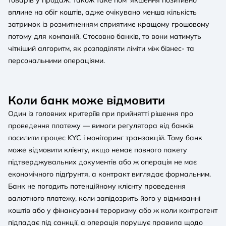
вплине на обіг коштів, адже очікувано менша кількість
затримок із розмитненням сприятиме кращому грошовому
потому для компаній. Стосовно банків, то вони матимуть
чіткіший алгоритм, як розподіляти ліміти між бізнес- та
персональними операціями.
Коли банк може відмовити
Один із головних критеріїв при прийнятті рішення про
проведення платежу — вимоги регулятора від банків
посилити процес KYC і моніторинг транзакцій. Тому банк
може відмовити клієнту, якщо немає повного пакету
підтверджувальних документів або ж операція не має
економічного підґрунтя, а контракт виглядає формальним.
Банк не погодить потенційному клієнту проведення
валютного платежу, коли запідозрить його у відмиванні
коштів або у фінансуванні тероризму або ж коли контрагент
підпадає під санкції, а операція порушує правила щодо