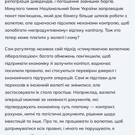
репатріація дивідендів, і погашення зовнішніх боргів.
Минулого тижня Національний банк України запровадив
пакет пом’якшень, який дає бізнесу більше шляхів роботи з
валютою, але одночасно підсилює механізми контролю, щоб
запобігати «непродуктивному» відтоку капіталу. Тож хто
тепер може платити у валюті і кому?
Сам регулятор називає свій підхід «стимулюючою валютною
лібералізацією»: багато обмежень пом’якшили, щоб
підтримати економіку й залучити капітал, водночас
посилили правила, які стосуються перевірки джерел і
економічного підґрунтя операцій. Самі ж підстави для
переказів в іноземній валюті не змінилися, але
застосовувати їх стало простіше. Наприклад, валютні
операції можливі за наявності документів, які
підтверджують економічну суть платежу — контракт,
рахунок, митні та логістичні документи, рішення щодо
інвестицій та інше. Про те, як працювати із валютою, щоб
дотримуватися всіх правил, і нічого не порушувати, я