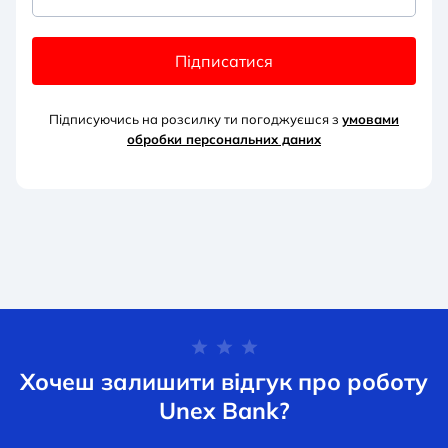
Підписатися
Підписуючись на розсилку ти погоджуєшся з
умовами
обробки персональних д
аних
Хочеш залишити відгук про роботу
Unex Bank?