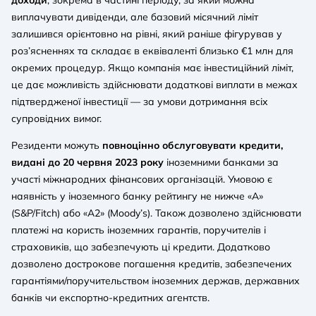
виплачувати дивіденди, але базовий місячний ліміт
залишився орієнтовно на рівні, який раніше фігурував у
роз’ясненнях та складає в еквіваленті близько €1 млн для
окремих процедур. Якщо компанія має інвестиційний ліміт,
це дає можливість здійснювати додаткові виплати в межах
підтвердженої інвестиції — за умови дотримання всіх
супровідних вимог.
Резиденти можуть
повноцінно обслуговувати кредити,
видані до 20 червня 2023 року
іноземними банками за
участі міжнародних фінансових організацій. Умовою є
наявність у іноземного банку рейтингу не нижче «A»
(S&P/Fitch) або «A2» (Moody’s). Також дозволено здійснювати
платежі на користь іноземних гарантів, поручителів і
страховиків, що забезпечують ці кредити. Додатково
дозволено дострокове погашення кредитів, забезпечених
гарантіями/поручительством іноземних держав, державних
банків чи експортно-кредитних агентств.