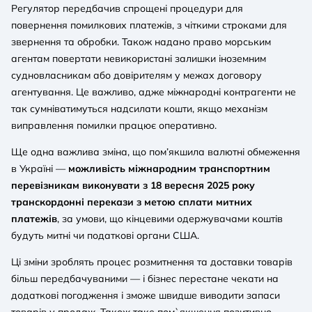
Регулятор передбачив спрощені процедури для
повернення помилкових платежів, з чіткими строками для
звернення та обробки. Також надано право морським
агентам повертати невикористані залишки іноземним
судновласникам або довірителям у межах договору
агентування. Це важливо, адже міжнародні контрагенти не
так сумніватимуться надсилати кошти, якщо механізм
виправлення помилки працює оперативно.
Ще одна важлива зміна, що пом’якшила валютні обмеження
в Україні —
можливість міжнародним транспортним
перевізникам виконувати з 18 вересня 2025 року
транскордонні перекази з метою сплати митних
платежів
, за умови, що кінцевими одержувачами коштів
будуть митні чи податкові органи США.
Ці зміни зроблять процес розмитнення та доставки товарів
більш передбачуваними — і бізнес перестане чекати на
додаткові погодження і зможе швидше виводити запаси
товарів у продаж. Також таке пом`якшення позитивно