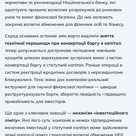
нормативи та рекомендації Національного банку, які
адаптують правила валютних розрахунків до ринкових
умов та вимог фінансової безпеки. До них належать
зокрема валютні обмеження для фізичних осіб та бізнесу.
Cеред основних останніх змін варто виділити
зняття
технічної перешкоди при конвертації боргу в капітал
:
тепер допускається дострокове погашення зовнішніх
кредитів шляхом зарахування зустрічних вимог з метою
конвертації боргу в статутний капітал. Раніше операції в
системі реєстрації кредитних договорів з нерезидентами
блокувалися. Така зміна дає компаніям реальний
інструмент для гнучкої фінансової політики — швидше
реструктуризувати борги, зберегти ліквідність і підвищити
привабливість для інвесторів.
Ще одна з ключових новацій —
механізм «інвестиційного
ліміту»
. Яка його суть: компанія в межах підтверджених
іноземних інвестицій у статутний капітал може здійснювати
певні операції понад стандартні валютні обмеження НБУ.