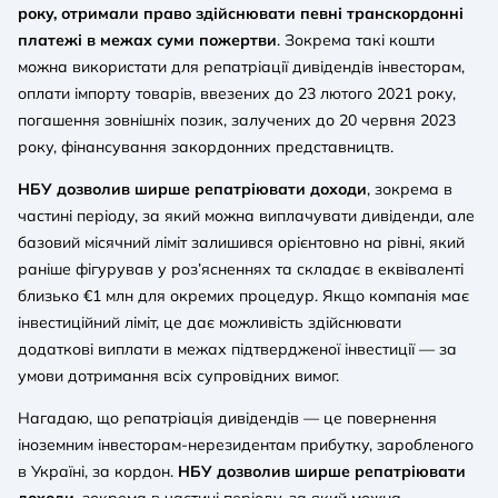
року, отримали право здійснювати певні транскордонні
платежі в межах суми пожертви
. Зокрема такі кошти
можна використати для репатріації дивідендів інвесторам,
оплати імпорту товарів, ввезених до 23 лютого 2021 року,
погашення зовнішніх позик, залучених до 20 червня 2023
року, фінансування закордонних представництв.
НБУ дозволив ширше репатріювати доходи
, зокрема в
частині періоду, за який можна виплачувати дивіденди, але
базовий місячний ліміт залишився орієнтовно на рівні, який
раніше фігурував у роз’ясненнях та складає в еквіваленті
близько €1 млн для окремих процедур. Якщо компанія має
інвестиційний ліміт, це дає можливість здійснювати
додаткові виплати в межах підтвердженої інвестиції — за
умови дотримання всіх супровідних вимог.
Нагадаю, що репатріація дивідендів — це повернення
іноземним інвесторам-нерезидентам прибутку, заробленого
в Україні, за кордон.
НБУ дозволив ширше репатріювати
доходи
, зокрема в частині періоду, за який можна