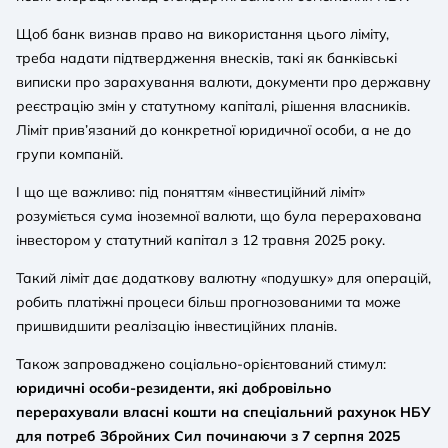
Щоб банк визнав право на використання цього ліміту,
треба надати підтвердження внесків, такі як банківські
виписки про зарахування валюти, документи про державну
реєстрацію змін у статутному капіталі, рішення власників.
Ліміт прив’язаний до конкретної юридичної особи, а не до
групи компаній.
І що ще важливо: під поняттям «інвестиційний ліміт»
розуміється сума іноземної валюти, що була перерахована
інвестором у статутний капітал з 12 травня 2025 року.
Такий ліміт дає додаткову валютну «подушку» для операцій,
робить платіжні процеси більш прогнозованими та може
пришвидшити реалізацію інвестиційних планів.
Також запроваджено соціально-орієнтований стимул:
юридичні особи-резиденти, які добровільно
перерахували власні кошти на спеціальний рахунок НБУ
для потреб Збройних Сил починаючи з 7 серпня 2025