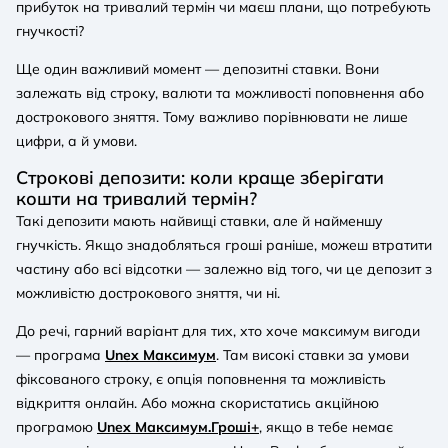
прибуток на тривалий термін чи маєш плани, що потребують
гнучкості?
Ще один важливий момент — депозитні ставки. Вони
залежать від строку, валюти та можливості поповнення або
дострокового зняття. Тому важливо порівнювати не лише
цифри, а й умови.
Строкові депозити: коли краще зберігати
кошти на тривалий термін?
Такі депозити мають найвищі ставки, але й найменшу
гнучкість. Якщо знадобляться гроші раніше, можеш втратити
частину або всі відсотки — залежно від того, чи це депозит з
можливістю дострокового зняття, чи ні.
До речі, гарний варіант для тих, хто хоче максимум вигоди
— програма
Unex Максимум
. Там високі ставки за умови
фіксованого строку, є опція поповнення та можливість
відкриття онлайн. Або можна скористатись акційною
програмою
Unex Максимум.Гроші+
, якщо в тебе немає