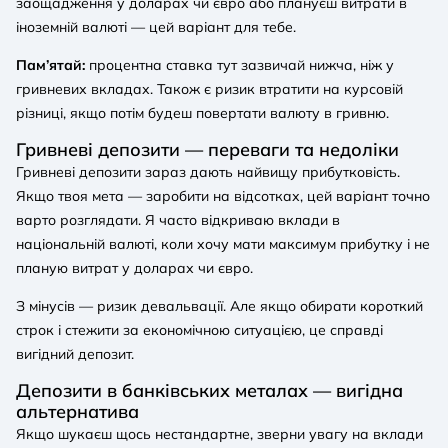
заощадження у доларах чи євро або плануєш витрати в
іноземній валюті — цей варіант для тебе.
Пам’ятай:
процентна ставка тут зазвичай нижча, ніж у
гривневих вкладах. Також є ризик втратити на курсовій
різниці, якщо потім будеш повертати валюту в гривню.
Гривневі депозити — переваги та недоліки
Гривневі депозити зараз дають найвищу прибутковість.
Якщо твоя мета — заробити на відсотках, цей варіант точно
варто розглядати. Я часто відкриваю вклади в
національній валюті, коли хочу мати максимум прибутку і не
планую витрат у доларах чи євро.
З мінусів — ризик девальвації. Але якщо обирати короткий
строк і стежити за економічною ситуацією, це справді
вигідний депозит.
Депозити в банківських металах — вигідна
альтернатива
Якщо шукаєш щось нестандартне, зверни увагу на вклади