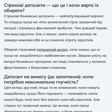
Строкові депозити — що це і коли варто їх
обирати?
Строкові банківські депозити — найпопулярніший варіант.
Ти кладеш гроші на чітко визначений строк (зазвичай від
місяця) і отримуєш фіксований прибуток. Чим довший термін,
тим вищі відсотки. Але є нюанс: зняти кошти раніше не
завжди можливо або ж це означає втрату відсотків.
Обирай строковий
депозитний вклад
, коли знаєш, що ці
гроші не знадобляться найближчим часом. Зверни увагу на
вигідні банківські програми, які іноді з’являються у великих
фінустановах з бонусними ставками.
Депозит на вимогу (до запитання): коли
потрібна максимальна гнучкість?
Цей вклад зручний, якщо ти не впевнений, коли можуть
знадобитись гроші. Його перевага — можливість зняти
кошти будь-якої миті, без втрати суми або відсотків. Але
ставка тут зазвичай нижча. Це вклад, коли гроші
зберігаються на твоєму рахунку, а банк нараховує