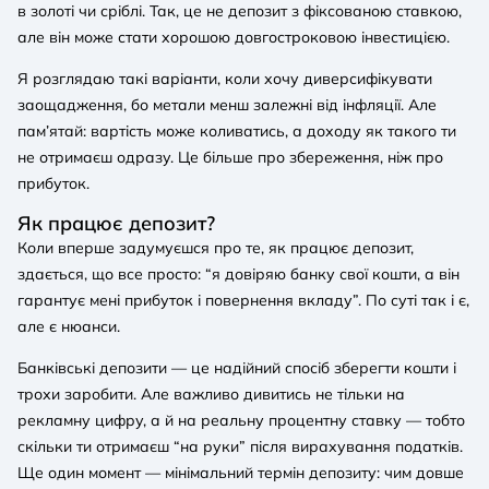
в золоті чи сріблі. Так, це не депозит з фіксованою ставкою,
але він може стати хорошою довгостроковою інвестицією.
Я розглядаю такі варіанти, коли хочу диверсифікувати
заощадження, бо метали менш залежні від інфляції. Але
пам’ятай: вартість може коливатись, а доходу як такого ти
не отримаєш одразу. Це більше про збереження, ніж про
прибуток.
Як працює депозит?
Коли вперше задумуєшся про те, як працює депозит,
здається, що все просто: “я довіряю банку свої кошти, а він
гарантує мені прибуток і повернення вкладу”. По суті так і є,
але є нюанси.
Банківські депозити — це надійний спосіб зберегти кошти і
трохи заробити. Але важливо дивитись не тільки на
рекламну цифру, а й на реальну процентну ставку — тобто
скільки ти отримаєш “на руки” після вирахування податків.
Ще один момент — мінімальний термін депозиту: чим довше