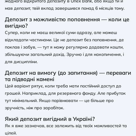
жодного відкритого депозиту в Unex Bank, або якщо ти й
мав депозит, твій вклад завершився понад 6 місяців тому.
Депозит з можливістю поповнення — коли це
вигідно?
Супер, коли не маєш великої суми одразу, але можеш
відкладати частинами. Це не депозит без поповнення, де
поклав і забув, — тут я можу регулярно додавати кошти,
збільшуючи загальний дохід. Зручно і для накопичення, і
для дисципліни.
Депозит на вимогу (до запитання) — переваги
та підводні камені
Цей варіант рятує, коли треба мати постійний доступ до
грошей. Наприклад, для резервного фонду. Але прибуток
тут мінімальний. Якщо порівнювати — це більше про
зручність, ніж про заробіток.
Який депозит вигідний в Україні?
Як я вже зазначав, все залежить від твоїх можливостей та
цілей.