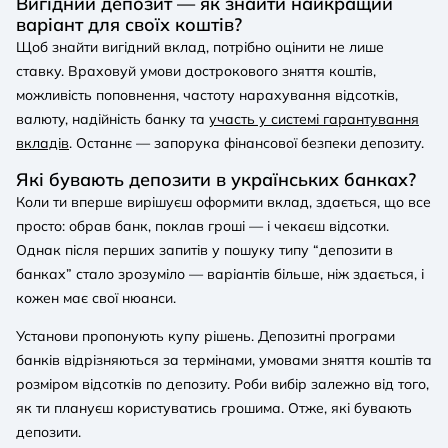
Вигідний депозит — як знайти найкращий
варіант для своїх коштів?
Щоб знайти вигідний вклад, потрібно оцінити не лише
ставку. Враховуй умови дострокового зняття коштів,
можливість поповнення, частоту нарахування відсотків,
валюту, надійність банку та
участь у системі гарантування
вкладів
. Останнє — запорука фінансової безпеки депозиту.
Які бувають депозити в українських банках?
Коли ти вперше вирішуєш оформити вклад, здається, що все
просто: обрав банк, поклав гроші — і чекаєш відсотки.
Однак після перших запитів у пошуку типу “депозити в
банках” стало зрозуміло — варіантів більше, ніж здається, і
кожен має свої нюанси.
Установи пропонують купу рішень. Депозитні програми
банків відрізняються за термінами, умовами зняття коштів та
розміром відсотків по депозиту. Роби вибір залежно від того,
як ти плануєш користуватись грошима. Отже, які бувають
депозити.