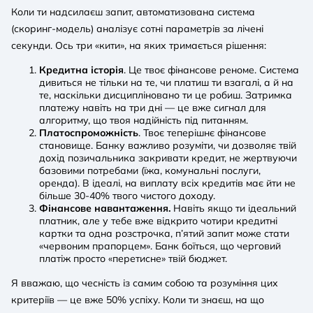
Коли ти надсилаєш запит, автоматизована система
(скоринг-модель) аналізує сотні параметрів за лічені
секунди. Ось три «кити», на яких тримається рішення:
Кредитна історія
. Це твоє фінансове реноме. Система
дивиться не тільки на те, чи платиш ти взагалі, а й на
те, наскільки дисципліновано ти це робиш. Затримка
платежу навіть на три дні — це вже сигнал для
алгоритму, що твоя надійність під питанням.
Платоспроможність
. Твоє теперішнє фінансове
становище. Банку важливо розуміти, чи дозволяє твій
дохід позичальника закривати кредит, не жертвуючи
базовими потребами (їжа, комунальні послуги,
оренда). В ідеалі, на виплату всіх кредитів має йти не
більше 30-40% твого чистого доходу.
Фінансове навантаження.
Навіть якщо ти ідеальний
платник, але у тебе вже відкрито чотири кредитні
картки та одна розстрочка, п’ятий запит може стати
«червоним прапорцем». Банк боїться, що черговий
платіж просто «перетисне» твій бюджет.
Я вважаю, що чесність із самим собою та розуміння цих
критеріїв — це вже 50% успіху. Коли ти знаєш, на що