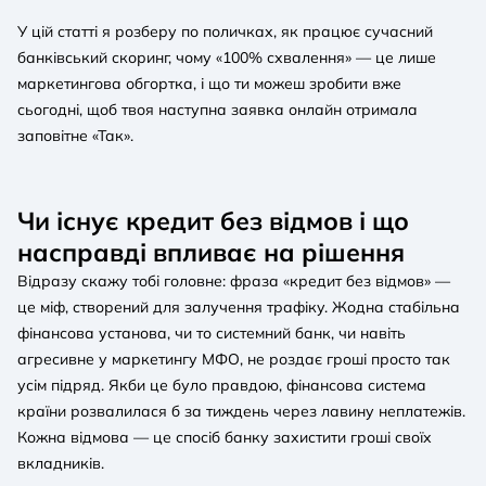
У цій статті я розберу по поличках, як працює сучасний
банківський скоринг, чому «100% схвалення» — це лише
маркетингова обгортка, і що ти можеш зробити вже
сьогодні, щоб твоя наступна заявка онлайн отримала
заповітне «Так».
Чи існує кредит без відмов і що
насправді впливає на рішення
Відразу скажу тобі головне: фраза «кредит без відмов» —
це міф, створений для залучення трафіку. Жодна стабільна
фінансова установа, чи то системний банк, чи навіть
агресивне у маркетингу МФО, не роздає гроші просто так
усім підряд. Якби це було правдою, фінансова система
країни розвалилася б за тиждень через лавину неплатежів.
Кожна відмова — це спосіб банку захистити гроші своїх
вкладників.