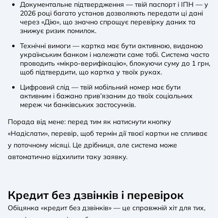
Документальне підтвердження — твій паспорт і ІПН — у
2026 році багато установ дозволяють передати ці дані
через «Дію», що значно спрощує перевірку даних та
знижує ризик помилок.
Технічні вимоги — картка має бути активною, виданою
українським банком і належати саме тобі. Система часто
проводить «мікро-верифікацію», блокуючи суму до 1 грн,
щоб підтвердити, що картка у твоїх руках.
Цифровий слід — твій мобільний номер має бути
активним і бажано прив’язаним до твоїх соціальних
мереж чи банківських застосунків.
Порада від мене: перед тим як натиснути кнопку
«Надіслати», перевір, щоб термін дії твоєї картки не спливає
у поточному місяці. Це дрібниця, але система може
автоматично відхилити таку заявку.
Кредит без дзвінків і перевірок
Обіцянка «кредит без дзвінків» — це справжній хіт для тих,