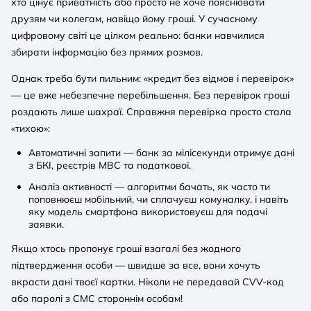
хто цінує приватність або просто не хоче пояснювати
друзям чи колегам, навіщо йому гроші. У сучасному
цифровому світі це цілком реально: банки навчилися
збирати інформацію без прямих розмов.
Однак треба бути пильним: «кредит без відмов і перевірок»
— це вже небезпечне перебільшення. Без перевірок гроші
роздають лише шахраї. Справжня перевірка просто стала
«тихою»:
Автоматичні запити — банк за мілісекунди отримує дані
з БКІ, реєстрів МВС та податкової.
Аналіз активності — алгоритми бачать, як часто ти
поповнюєш мобільний, чи сплачуєш комуналку, і навіть
яку модель смартфона використовуєш для подачі
заявки.
Якщо хтось пропонує гроші взагалі без жодного
підтвердження особи — швидше за все, вони хочуть
вкрасти дані твоєї картки. Ніколи не передавай CVV-код
або паролі з СМС стороннім особам!