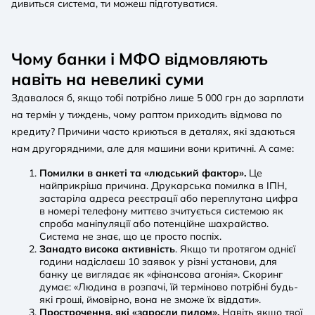
дивиться система, ти можеш підготуватися.
Чому банки і МФО відмовляють
навіть на невеликі суми
Здавалося б, якщо тобі потрібно лише 5 000 грн до зарплати
на термін у тиждень, чому раптом приходить відмова по
кредиту? Причини часто криються в деталях, які здаються
нам другорядними, але для машини вони критичні. А саме:
Помилки в анкеті та «людський фактор».
Це
найприкріша причина. Друкарська помилка в ІПН,
застаріла адреса реєстрації або переплутана цифра
в номері телефону миттєво зчитується системою як
спроба маніпуляції або потенційне шахрайство.
Система не знає, що це просто поспіх.
Занадто висока активність
. Якщо ти протягом однієї
години надіслаєш 10 заявок у різні установи, для
банку це виглядає як «фінансова агонія». Скоринг
думає: «Людина в розпачі, їй терміново потрібні будь-
які гроші, ймовірно, вона не зможе їх віддати».
Прострочення, які «заросли пилом».
Навіть якщо твої