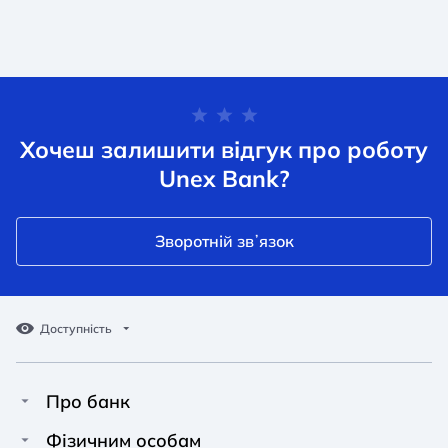
Хочеш залишити відгук про роботу
Unex Bank?
Зворотній звʼязок
Доступність
Про банк
Про Unex Bank
A A
A A
Фізичним особам
A A