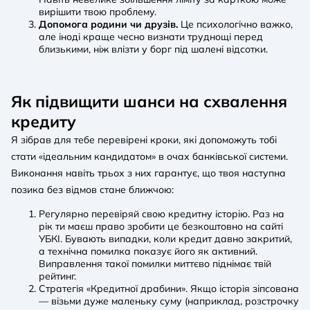
вирішити твою проблему.
Допомога родини чи друзів.
Це психологічно важко,
але іноді краще чесно визнати труднощі перед
близькими, ніж влізти у борг під шалені відсотки.
Як підвищити шанси на схвалення
кредиту
Я зібрав для тебе перевірені кроки, які допоможуть тобі
стати «ідеальним кандидатом» в очах банківської системи.
Виконання навіть трьох з них гарантує, що твоя наступна
позика без відмов стане ближчою:
Регулярно перевіряй свою кредитну історію. Раз на
рік ти маєш право зробити це безкоштовно на сайті
УБКІ. Бувають випадки, коли кредит давно закритий,
а технічна помилка показує його як активний.
Виправлення такої помилки миттєво піднімає твій
рейтинг.
Стратегія «Кредитної драбини». Якщо історія зіпсована
— візьми дуже маленьку суму (наприклад, розстрочку