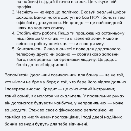
на чайник) і віддай її точно в строк. Це «лікує» твій
профіль.
Чесність — найкраща політика. Вказуй реальні цифри
доходів. Банки мають доступ до баз ПФУ і бачать твої
офіційні відрахування. Неправда — це найшвидший
шлях до чорного списку.
Стабільність роботи. Якщо ти працюєш на останньому
місці більше 6 місяців — ти в «зеленій зоні». Якщо ж
змінюєш роботу щомісяця — ти зона ризику.
Контактність. Якщо в анкеті є поле для додаткового
телефону друга чи родича — обов’язково заповни
його, попередньо попередивши людину. Це додає
балів до твоєї відкритості.
Запам’ятай: ідеальний позичальник для банку — це не той,
хто ніколи не брав у борг, а той, хто бере його відповідально
і повертає вчасно. Кредит — це фінансовий інструмент,
такий самий, як молоток чи скальпель. У правильних руках
він допомагає будувати майбутнє, у неправильних — може
зашкодити. Стеж за своєю фінансовою репутацією, не
ганяйся за «магічними» пропозиціями, і тоді двері надійних
банків завжди будуть для тебе відчинені.