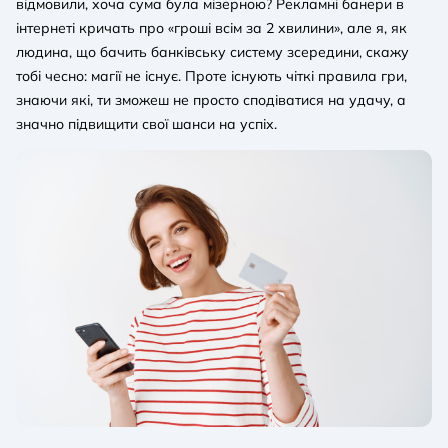
відмовили, хоча сума була мізерною? Рекламні банери в
інтернеті кричать про «гроші всім за 2 хвилини», але я, як
людина, що бачить банківську систему зсередини, скажу
тобі чесно: магії не існує. Проте існують чіткі правила гри,
знаючи які, ти зможеш не просто сподіватися на удачу, а
значно підвищити свої шанси на успіх.