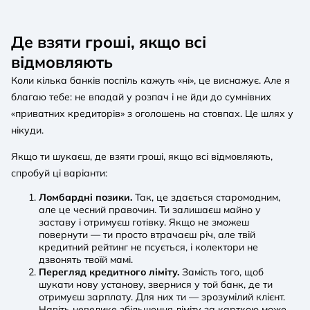
Де взяти гроші, якщо всі
відмовляють
Коли кілька банків поспіль кажуть «ні», це виснажує. Але я
благаю тебе: не впадай у розпач і не йди до сумнівних
«приватних кредиторів» з оголошень на стовпах. Це шлях у
нікуди.
Якщо ти шукаєш, де взяти гроші, якщо всі відмовляють,
спробуй ці варіанти:
Ломбардні позики.
Так, це здається старомодним,
але це чесний правочин. Ти залишаєш майно у
заставу і отримуєш готівку. Якщо не зможеш
повернути — ти просто втрачаєш річ, але твій
кредитний рейтинг не псується, і колектори не
дзвонять твоїй мамі.
Перегляд кредитного ліміту.
Замість того, щоб
шукати нову установу, звернися у той банк, де ти
отримуєш зарплату. Для них ти — зрозумілий клієнт.
Навіть невелике збільшення ліміту за карткою може