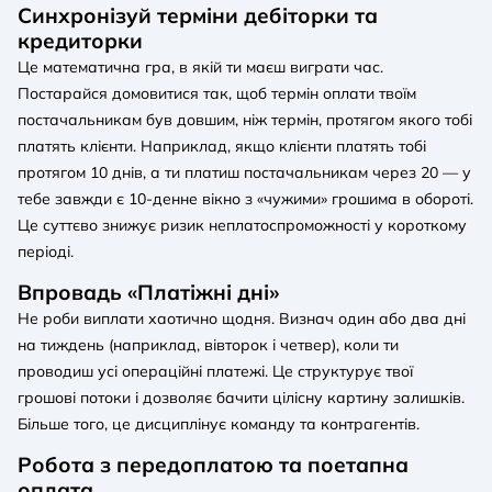
Синхронізуй терміни дебіторки та
кредиторки
Це математична гра, в якій ти маєш виграти час.
Постарайся домовитися так, щоб термін оплати твоїм
постачальникам був довшим, ніж термін, протягом якого тобі
платять клієнти. Наприклад, якщо клієнти платять тобі
протягом 10 днів, а ти платиш постачальникам через 20 — у
тебе завжди є 10-денне вікно з «чужими» грошима в обороті.
Це суттєво знижує ризик неплатоспроможності у короткому
періоді.
Впровадь «Платіжні дні»
Не роби виплати хаотично щодня. Визнач один або два дні
на тиждень (наприклад, вівторок і четвер), коли ти
проводиш усі операційні платежі. Це структурує твої
грошові потоки і дозволяє бачити цілісну картину залишків.
Більше того, це дисциплінує команду та контрагентів.
Робота з передоплатою та поетапна
оплата