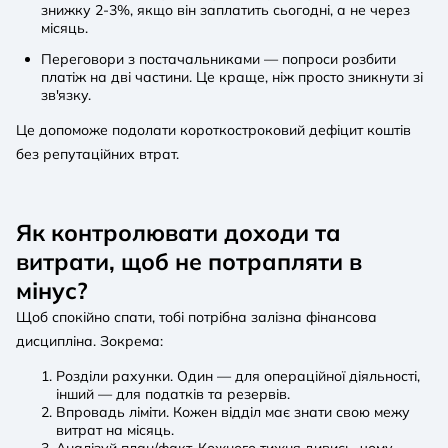
знижку 2-3%, якщо він заплатить сьогодні, а не через
місяць.
Переговори з постачальниками — попроси розбити
платіж на дві частини. Це краще, ніж просто зникнути зі
зв'язку.
Це допоможе подолати короткостроковий дефіцит коштів
без репутаційних втрат.
Як контролювати доходи та
витрати, щоб не потрапляти в
мінус?
Щоб спокійно спати, тобі потрібна залізна фінансова
дисципліна. Зокрема:
Розділи рахунки. Один — для операційної діяльності,
інший — для податків та резервів.
Впровадь ліміти. Кожен відділ має знати свою межу
витрат на місяць.
Аналізуй план/факт. Кожного тижня дивись, чому