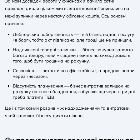
За моїм досвідом роботи у фінансах я бачила сотні
прикладів, коли цілком життєздатні компанії опинялися на
межі зупинки через нестачу обігових коштів. Ось основні
причини:
Дебіторська заборгованість — твій бізнес надав послугу
«в борг», тобто акт підписано, але гроші ще не прийшли.
Надлишкові товарні залишки — бізнес закупив занадто
багато товару, який місяцями лежить на складі замість
того, щоб бути грошима на рахунку.
Сезонність — витрати на офіс стабільні, а продажі впали
через «несезон».
Відсутність планування — бізнес витратив залишок на
рахунку на нове обладнання, забувши, що через три дні
треба платити ПДВ.
Це і є той самий розрив між надходженнями та витратами,
який заважає бізнесу дихати вільно.