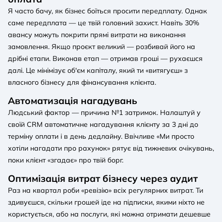
Я часто бачу, як бізнес боїться просити передплату. Однак
саме передплата — це твій головний захист. Навіть 30%
авансу можуть покрити прямі витрати на виконання
замовлення. Якщо проєкт великий — розбивай його на
дрібні етапи. Виконав етап — отримав гроші — рухаєшся
далі. Це мінімізує об'єм капіталу, який ти «витягуєш» з
власного бізнесу для фінансування клієнта.
Автоматизація нагадувань
Людський фактор — причина №1 затримок. Налаштуй у
своїй CRM автоматичне нагадування клієнту за 3 дні до
терміну оплати і в день дедлайну. Ввічливе «Ми просто
хотіли нагадати про рахунок» рятує від тижневих очікувань,
поки клієнт «згадає» про твій борг.
Оптимізація витрат бізнесу через аудит
Раз на квартал роби «ревізію» всіх регулярних витрат. Ти
здивуєшся, скільки грошей іде на підписки, якими ніхто не
користується, або на послуги, які можна отримати дешевше