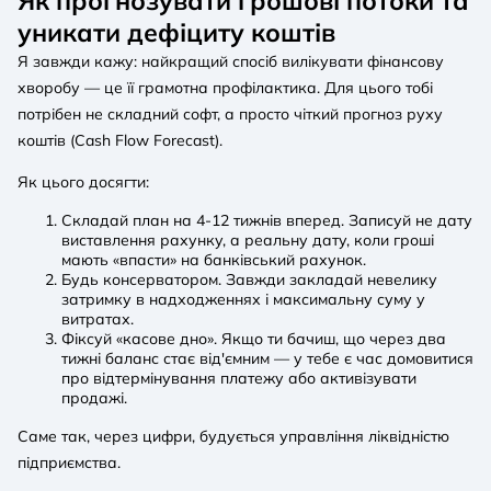
Як прогнозувати грошові потоки та
уникати дефіциту коштів
Я завжди кажу: найкращий спосіб вилікувати фінансову
хворобу — це її грамотна профілактика. Для цього тобі
потрібен не складний софт, а просто чіткий прогноз руху
коштів (Cash Flow Forecast).
Як цього досягти:
Складай план на 4-12 тижнів вперед. Записуй не дату
виставлення рахунку, а реальну дату, коли гроші
мають «впасти» на банківський рахунок.
Будь консерватором. Завжди закладай невелику
затримку в надходженнях і максимальну суму у
витратах.
Фіксуй «касове дно». Якщо ти бачиш, що через два
тижні баланс стає від'ємним — у тебе є час домовитися
про відтермінування платежу або активізувати
продажі.
Саме так, через цифри, будується управління ліквідністю
підприємства.