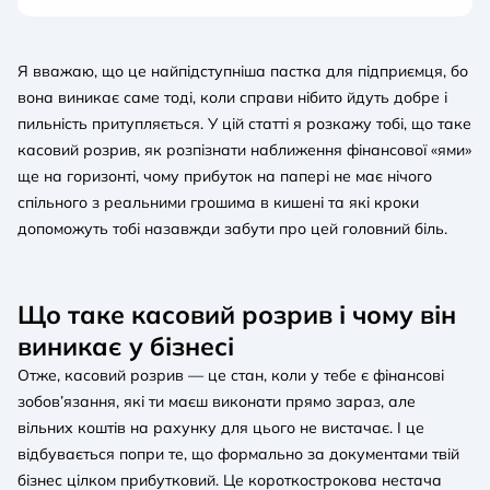
Я вважаю, що це найпідступніша пастка для підприємця, бо
вона виникає саме тоді, коли справи нібито йдуть добре і
пильність притупляється. У цій статті я розкажу тобі, що таке
касовий розрив, як розпізнати наближення фінансової «ями»
ще на горизонті, чому прибуток на папері не має нічого
спільного з реальними грошима в кишені та які кроки
допоможуть тобі назавжди забути про цей головний біль.
Що таке касовий розрив і чому він
виникає у бізнесі
Отже, касовий розрив — це стан, коли у тебе є фінансові
зобов’язання, які ти маєш виконати прямо зараз, але
вільних коштів на рахунку для цього не вистачає. І це
відбувається попри те, що формально за документами твій
бізнес цілком прибутковий. Це короткострокова нестача