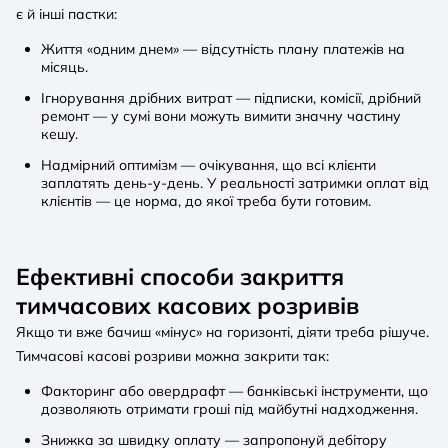
є й інші пастки:
Життя «одним днем» — відсутність плану платежів на
місяць.
Ігнорування дрібних витрат — підписки, комісії, дрібний
ремонт — у сумі вони можуть вимити значну частину
кешу.
Надмірний оптимізм — очікування, що всі клієнти
заплатять день-у-день. У реальності затримки оплат від
клієнтів — це норма, до якої треба бути готовим.
Ефективні способи закриття
тимчасових касових розривів
Якщо ти вже бачиш «мінус» на горизонті, діяти треба рішуче.
Тимчасові касові розриви можна закрити так:
Факторинг або овердрафт — банківські інструменти, що
дозволяють отримати гроші під майбутні надходження.
Знижка за швидку оплату — запропонуй дебітору