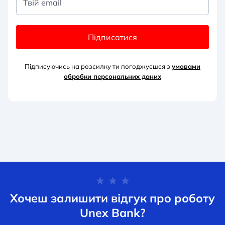
Твій email
Підписатися
Підписуючись на розсилку ти погоджуєшся з
умовами
обробки персональних д
аних
Хочеш залишити відгук про роботу
Unex Bank?