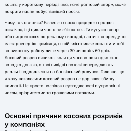
коштів у короткому періоді, яка, наче раптовий шторм, може
накрити навіть найуспішніший проєкт.
Чому так стається? Бізнес за своєю природою працює
циклічно, і ці цикли часто не збігаються. Ти купуєш товар
або витрачаєшся на рекламу сьогодні, платиш за оренду та
електроенергію щомісяця, а твій клієнт може заплатити тобі
за виконану роботу лише через 30 чи навіть 60 днів.
Касовий розрив виникає, коли ця часова накладка стає
занадто довгою, а твої вихідні платежі випереджають
реальні надходження на банківський рахунок. Головне, що
я хочу наголосити: касовий розрив не дорівнює збитку
компанії. Це просто наслідок неузгодженості в управлінні
часом, пріоритетами та грошовими потоками.
Основні причини касових розривів
у компаніях