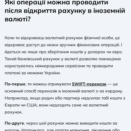
Які операції можна проводити
після відкриття рахунку в іноземній
валюті?
Коли ти відкриваєш валютний рахунок фізичної особи, це
відкриває доступ до низки зручних фінансових операцій. І
йдеться не лише про зберігання коштів у доларах чи євро.
Такий банківський рахунок у валюті дозволяє повноцінно
користуватись міжнародними сервісами та проводити
платежі за межами України.
По-перше
, ти можеш отримувати
SWIFT-перекази
— це
основний спосіб переказів в іноземній валюті з-за кордону.
Наприклад, якщо родич або партнер надсилає тобі кошти з
Європи чи США, вони надходять саме на валютний
рахунок.
По-друге
, через цей рахунок можна виводити кошти за
кордон. Наприклад, для оплати навчання, лікування або