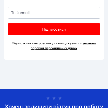
Твій email
Підписатися
Підписуючись на розсилку ти погоджуєшся з
умовами
обробки персональних д
аних
Хочеш залишити відгук про роботу