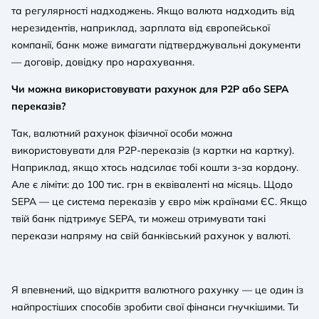
та регулярності надходжень. Якщо валюта надходить від
нерезидентів, наприклад, зарплата від європейської
компанії, банк може вимагати підтверджувальні документи
— договір, довідку про нарахування.
Чи можна використовувати рахунок для P2P або SEPA
переказів?
Так, валютний рахунок фізичної особи можна
використовувати для P2P-переказів (з картки на картку).
Наприклад, якщо хтось надсилає тобі кошти з-за кордону.
Але є ліміти: до 100 тис. грн в еквіваленті на місяць. Щодо
SEPA — це система переказів у євро між країнами ЄС. Якщо
твій банк підтримує SEPA, ти можеш отримувати такі
перекази напряму на свій банківський рахунок у валюті.
Я впевнений, що відкриття валютного рахунку — це один із
найпростіших способів зробити свої фінанси гнучкішими. Ти